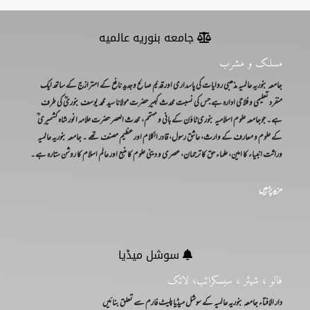
جامعه بنوریه عالمیه
مسلک و مشرب
جامعہ بنوریہ عالمیہ مذھبی روایات کی پاسداری اور قدیم صالح وجدید نافع کے امترازج کے ساتھ ایک
منفرد تعلیمی و فلاحی ادارہ ہے جس کی نسبت محدث کبیر حضرت مولانا سید محمد یوسف بنوریؒ کی طرف
ہے۔ جوجامعہ علوم اسلامیہ بنوری ٹاؤن کے بانی و مہتمم، محدث العصر حضرت علامہ انور شاہ کشمیری ؒ
کے علوم و معارف کے وارث، عاشق رسول، قادر الکلام اور عظیم مصنف تھے ۔ جامعہ بنوریہ عالمیہ
وراثت انبیاء کا امین، علماء حق کا ترجمان، عصری و دینی علوم کا منبع اور عالم اسلام کا روشن ستارہ ہے۔
مزید پڑہیں
سوشل میڈیا
فالو ، شیئر ، سبسکرائب، لائک
دار الافتاء جامعہ بنوریہ عالمیہ کے سوشل میڈیا پلیٹ فارم سے تعلق بنائیں