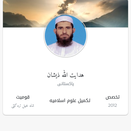
ہدایت اللہ ذیشان
پاكستانى
تخصص
قومیت
تکمیل علوم اسلامیه
شاہ خيل ترہ كئى
2012