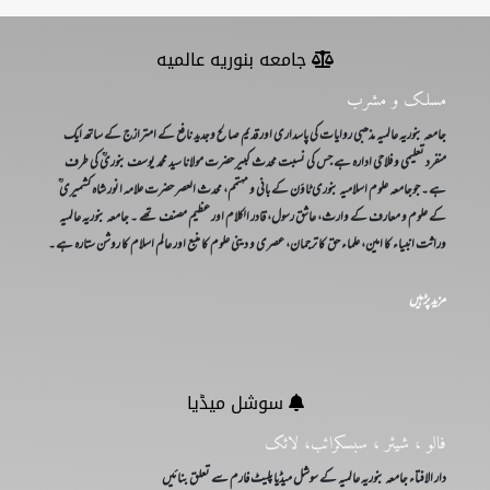
جامعه بنوریه عالمیه
مسلک و مشرب
جامعہ بنوریہ عالمیہ مذھبی روایات کی پاسداری اور قدیم صالح وجدید نافع کے امترازج کے ساتھ ایک
منفرد تعلیمی و فلاحی ادارہ ہے جس کی نسبت محدث کبیر حضرت مولانا سید محمد یوسف بنوریؒ کی طرف
ہے۔ جوجامعہ علوم اسلامیہ بنوری ٹاؤن کے بانی و مہتمم، محدث العصر حضرت علامہ انور شاہ کشمیری ؒ
کے علوم و معارف کے وارث، عاشق رسول، قادر الکلام اور عظیم مصنف تھے ۔ جامعہ بنوریہ عالمیہ
وراثت انبیاء کا امین، علماء حق کا ترجمان، عصری و دینی علوم کا منبع اور عالم اسلام کا روشن ستارہ ہے۔
مزید پڑہیں
سوشل میڈیا
فالو ، شیئر ، سبسکرائب، لائک
دار الافتاء جامعہ بنوریہ عالمیہ کے سوشل میڈیا پلیٹ فارم سے تعلق بنائیں