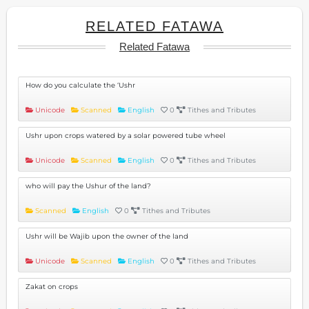
RELATED FATAWA
Related Fatawa
How do you calculate the ‘Ushr
Unicode
Scanned
English
0
Tithes and Tributes
Ushr upon crops watered by a solar powered tube wheel
Unicode
Scanned
English
0
Tithes and Tributes
who will pay the Ushur of the land?
Scanned
English
0
Tithes and Tributes
Ushr will be Wajib upon the owner of the land
Unicode
Scanned
English
0
Tithes and Tributes
Zakat on crops