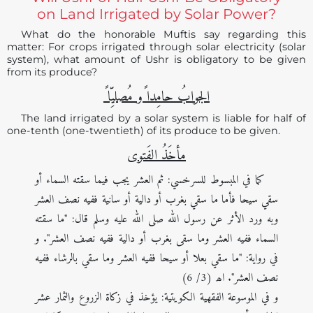
on Land Irrigated by Solar Power?
What do the honorable Muftis say regarding this
matter: For crops irrigated through solar electricity (solar
system), what amount of Ushr is obligatory to be given
from its produce?
الجوابُ حامِدا ًو مُصلیِّا ً
The land irrigated by a solar system is liable for half of
one-tenth (one-twentieth) of its produce to be given.
مأخَذُ الفَتوی
كما في المبسوط للسرخسي: ثم العشر يجب فيما سقته السماء أو
سقي سيحا فأما ما سقي بغرب أو دالية أو سانية ففيه نصف العشر
وبه ورد الأثر عن رسول الله صلى الله عليه وسلم قال: "ما سقته
السماء ففيه العشر وما سقى بغرب أو دالية ففيه نصف العشر". و
في رواية: "ما سقي بعلا أو سيحا ففيه العشر وما سقي بالرشاء ففيه
نصف العشر". اھ (3/ 6)
و في الموسوعة الفقهية الكويتية: يؤخذ في زكاة الزروع والثمار عشر