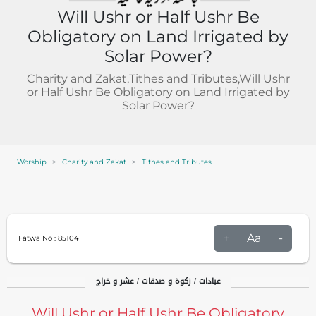
Will Ushr or Half Ushr Be
Obligatory on Land Irrigated by
Solar Power?
Charity and Zakat,Tithes and Tributes,Will Ushr
or Half Ushr Be Obligatory on Land Irrigated by
Solar Power?
Worship
Charity and Zakat
Tithes and Tributes
+
Aa
-
Fatwa No :
85104
عبادات / زکوۃ و صدقات / عشر و خراج
Will Ushr or Half Ushr Be Obligatory