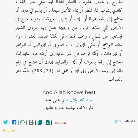
الخارج أو نصف عشره . فالعشر اتفاقا فيما سقي بغير كلفة ،
كالذي يشرب بماء المطر أو بماء الأنهار سيحا ، أو بالسواقي دون أن
يحتاج إلى رفعه غرفا أو بآلة ، أو يشرب بعروقه ، وهو ما يزرع في
الأرض التي ماؤها قريب من وجهها تصل إليه عروق الشجر
فيستغني عن السقي . ويجب فيما يسقى بكلفة نصف العشر ، سواء
سقته النواضح أو سقي بالدوالي ، أو السواني أو الدواليب أو النواعير
أو غير ذلك . وكذا لو مد من النهر ساقية إلى أرضه فإذا بلغها الماء
احتاج إلى رفعه بالغرف أو بآلة . والضابط لذلك أن يحتاج في رفع
الماء إلى وجه الأرض إلى آلة أو عمل اھ (23/ 288) واللہ اعلم
بالصواب
And Allah knows best
سيد محمد بلال سلیم
عُفی عنه
دار الافتاء جامعه بنوریه عالمیه
0
641
|
|
|
|
|
|
Unicode
|
English