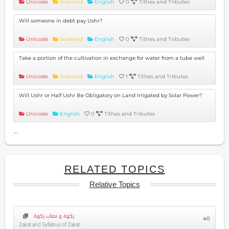
Unicode
Scanned
English
0
Tithes and Tributes
Will someone in debt pay Ushr?
Unicode
Scanned
English
0
Tithes and Tributes
Take a portion of the cultivation in exchange for water from a tube well
Unicode
Scanned
English
1
Tithes and Tributes
Will Ushr or Half Ushr Be Obligatory on Land Irrigated by Solar Power?
Unicode
English
0
Tithes and Tributes
...
RELATED TOPICS
Relative Topics
زکوۃ و نصاب زکوۃ
40
Zakat and Syllabus of Zakat