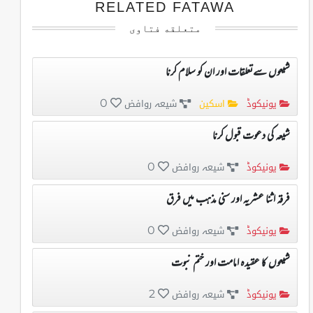
RELATED FATAWA
متعلقه فتاوی
شیعوں سےتعلقات اور ان کو سلام کرنا
یونیکوڈ
اسکین
شیعہ روافض
0
شیعہ کی دعوت قبول کرنا
یونیکوڈ
شیعہ روافض
0
فرقہ اثنا عشریہ اور سنی مذہب میں فرق
یونیکوڈ
شیعہ روافض
0
شیعوں کا عقیدہ امامت اور ختم نبوت
یونیکوڈ
شیعہ روافض
2