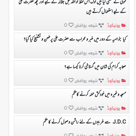
مولی کے معنی کیا ہیں لوگ اس لفظ کو اللہ جل جلالہ کے لیے اور کچھ حضرت علیؓ
کے لیے استعمال کرتے ہیں
یونیکوڈ
شیعہ روافض
0
کیا بنو امیہ کے دور میں منبر و محراب سے حضرت علی پر طعن و تشنیع کیا گیا؟
یونیکوڈ
شیعہ روافض
0
صحابہ کرام کی شان میں گستاخی کرنا کیسا ہے؟
یونیکوڈ
شیعہ روافض
0
مسجد وغیرہ میں خودکش حملہ کرنے کاحکم
یونیکوڈ
شیعہ روافض
0
J.D.C سے غریبوں کے لئے راشن وصول کرنے کا حکم
یونیکوڈ
شیعہ روافض
0