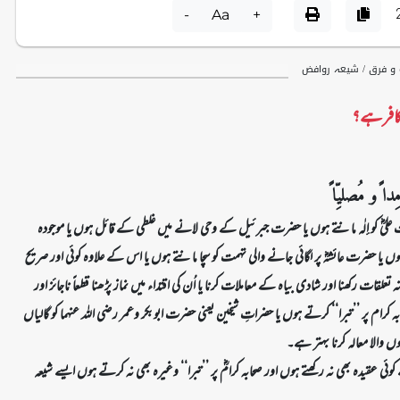
-
Aa
+
ت و فرق / شیعہ روافض
 کافر ہے؟
ا ًو مُصلیِّا ً
 علیؓ کو إلٰہ مانتے ہوں یا حضرت جبرئیل کے وحی لانے میں غلطی کے قائل ہوں یا موجودہ
یا حضرت عائشہؓ پر لگائی جانے والی تہمت کو سچا مانتے ہوں یا اس کے علاوہ کوئی اور صریح
لقات رکھنا اور شادی بیاہ کے معاملات کرنا یا اُن کی اقتداء میں نماز پڑھنا قطعاً ناجائز اور
ام پر ’’تبرا‘‘ کرتے ہوں یا حضراتِ شیخین یعنی حضرت ابوبکر وعمر رضی اللہ عنہما کو گالیاں
والا معالہ کرنا بہتر ہے۔
ی عقیدہ بھی نہ رکھتے ہوں اور صحابہ کرامؓ پر ’’تبرا‘‘ وغیرہ بھی نہ کرتے ہوں ایسے شیعہ