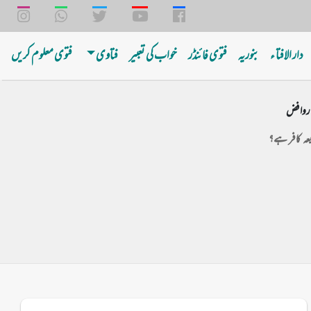
دار الافتا ء
بنوریه
فتوی فائنڈر
خواب کی تعبیر
فتاوی
فتوی معلوم کریں
 روافض
یعہ کافر ہے؟