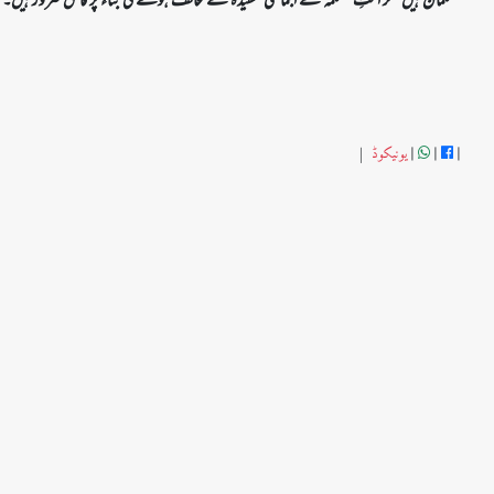
مسلمان ہیں مگر امتِ مسلمہ کے اجماعی عقیدہ کے مخالف ہونے کی بناء پر فاسق ضرور ہیں۔
یونیکوڈ
|
|
|
|