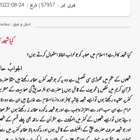
فتوی نمبر :
| تاریخ :
2022-08-24
57957
ادیان و فرق / جماع
کیا شیعہ
کیا شیعہ کافرہے؟ اسلام میں صحابہ کو جو خراب الفاظ استعمال کرتے ہوں؟
الجوابُ حامِد
شیعوں کے حکم میں تھوڑی سی تفصیل ہے وہ یہ کہ جو شیعہ کفریہ عقائد رکھتے ہیں مثلاً حضرت
قرآنِ کریم میں نقص یا تحریف کے قائل ہوں یا حضرت ابوبکر صدیقؓ کی صحابیت کے منکر ہوں 
کفریہ عقیدہ رکھتے ہوں تو ایسے شیعہ بلاشبہ کافر اور دائرۂ اسلام سے خارج ہیں ان سے دوستانہ تع
حرام ہے ان سب امور سے احتراز واجب ہے اور جو شیعہ مذکورہ عقائد نہ رکھتے ہوں مگر صحابہ کر
دیتے ہوں تو ایسے شیعوں کے کفر میں اختلاف ہے مگر اُن کے ساتھ بھی پہلے قسم کے شیعوں 
اور جو شیعہ صرف حضرت علیؓ کے افضیلت کے قائل ہوں اور مذکورہ بالا عقائدِ کفریہ میں سے کوئ