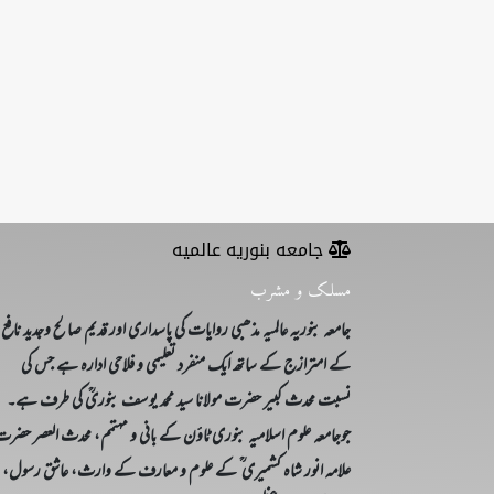
جامعه بنوریه عالمیه
مسلک و مشرب
جامعہ بنوریہ عالمیہ مذھبی روایات کی پاسداری اور قدیم صالح وجدید نافع
کے امترازج کے ساتھ ایک منفرد تعلیمی و فلاحی ادارہ ہے جس کی
نسبت محدث کبیر حضرت مولانا سید محمد یوسف بنوریؒ کی طرف ہے۔
جوجامعہ علوم اسلامیہ بنوری ٹاؤن کے بانی و مہتمم، محدث العصر حضر
علامہ انور شاہ کشمیری ؒ کے علوم و معارف کے وارث، عاشق رسول،