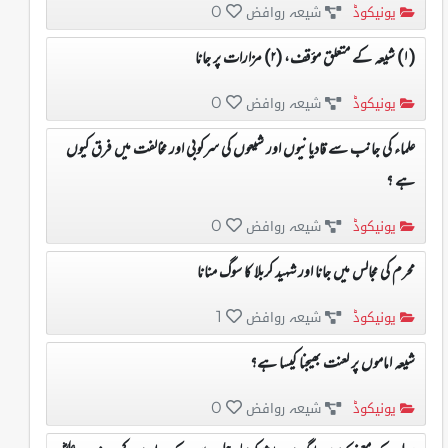
یونیکوڈ
شیعہ روافض
0
(۱) شیعہ کے متعلق مؤقف، (۲) مزارات پر جانا
یونیکوڈ
شیعہ روافض
0
علماء کی جانب سے قادیانیوں اور شیعوں کی سرکوبی اور مخالفت میں فرق کیوں
ہے ؟
یونیکوڈ
شیعہ روافض
0
محرم کی مجالس میں جانا اور شہید کربلا کا سوگ منانا
یونیکوڈ
شیعہ روافض
1
شیعہ اماموں پر لعنت بھیجنا کیسا ہے؟
یونیکوڈ
شیعہ روافض
0