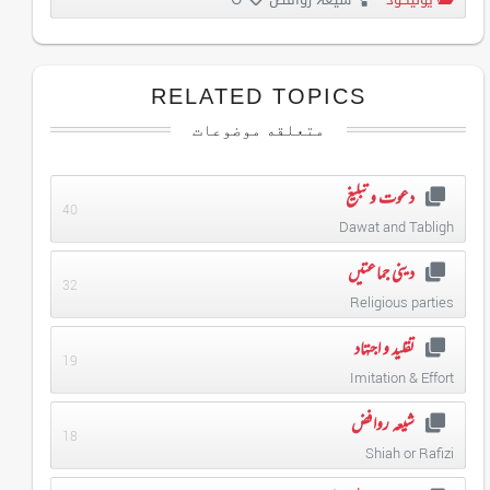
RELATED TOPICS
متعلقه موضوعات
دعوت و تبلیغ
40
Dawat and Tabligh
دینی جماعتیں
32
Religious parties
تقلید و اجتہاد
19
Imitation & Effort
شیعہ روافض
18
Shiah or Rafizi