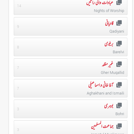
عبادات والی راتیں
14
Nights of Worship
قادیانی
9
Qadiyani
بریلوی
8
Barelvi
غیر مقلد
7
Gher Muqallid
آغا خانی و اسماعیلی
7
Aghakhani and Ismaili
بوهری
3
Bohri
جماعت المسلمین
3