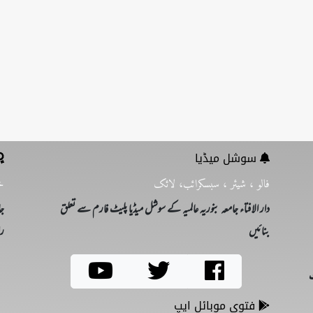
سوشل میڈیا
فالو ، شیئر ، سبسکرائب، لائک
خ
دار الافتاء جامعہ بنوریہ عالمیہ کے سوشل میڈیا پلیٹ فارم سے تعلق
جا
بنائیں
را
ت
فتوی موبائل ایپ