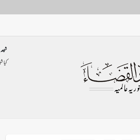
شیعہ
کیا ش