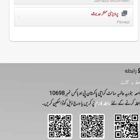
Jamatul Muslimeen
پرویزی منکر حدیث
1
Pervezi
رابطه
ط و کتابت
معہ بنوریہ عالمیہ سائٹ کراچی پاکستان پی او باکس نمبر 10698
بطہ کرنے کے لئے
رابطہ فارم
پُر کریں یا درج ذیل کوڈ اسکین کریں۔