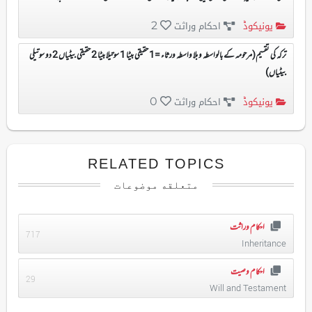
یونیکوڈ
احکام وراثت
2
ترکہ کی تقسیم(مرحومہ کے بالواسطہ و بلا واسطہ ورثاء =1 حقیقی بیٹا 1 سوتیلا بیٹا 2 حقیقی بیٹیاں 2 دو سوتیلی
بیٹیاں)
یونیکوڈ
احکام وراثت
0
RELATED TOPICS
متعلقه موضوعات
احکام وراثت
717
Inheritance
احکام وصیت
29
Will and Testament