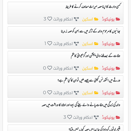
کسی وارث کا اپنا حصہ میراث معاف کرنے کا طریقہ
یونیکوڈ
اسکین
احکام وراثت
3
بھائیوں کا مرحوم والد کے ترکہ میں سے بہن کو حصہ نہ دینا
یونیکوڈ
اسکین
احکام وراثت
1
وفات کے بعد ملنے والی پینشن اورگریجویٹی کاحکم
یونیکوڈ
اسکین
احکام وراثت
0
ورثے میں انشورنس کمپنی سے پیسے ملیں تو ان کا کیا حکم ہے؟
یونیکوڈ
اسکین
احکام وراثت
0
والد کی زندگی میں وفات پانے والے بیٹے کی بیوہ اور اولاد کا وراثت میں حصہ
یونیکوڈ
احکام وراثت
3
یتیم پوتوں کو دادا کی جائیدا میں حصہ کیوں نہیں ملتا؟