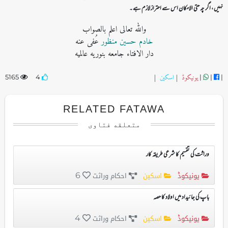
نہیں ، اگر چہ حتی الامکان اس سے احتراز لازم ہے۔
واللہ تعالی اعلم بالصواب
خادم حسین منظور
عُفی عنه
دار الافتاء جامعه بنوریه عالمیه
یونیکوڈ
|
اسکین
|
5165
4
|
|
|
RELATED FATAWA
متعلقه فتاوی
وراثت کی تقسیم کا شرعی طریقہ کار
یونیکوڈ
اسکین
احکام وراثت
6
باپ کی جائیداد میں اولاد کا حصہ
یونیکوڈ
اسکین
احکام وراثت
4