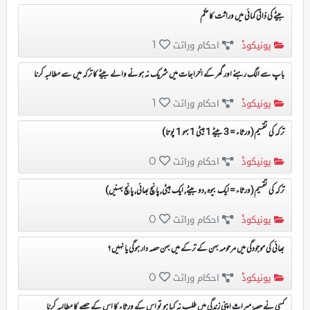
بیٹے کی ذاتی کمائی میں وراثت کا حکم
یونیکوڈ
احکام وراثت
1
باپ سے الگ رہنے اور گھر کے اخراجات میں شریک نہ ہونے والے بیٹے کا ترکہ میں سے مطالبہ کرنا
یونیکوڈ
احکام وراثت
1
ترکہ کی تقسیم(ورثاء = 3 بیٹے 1 بیٹی 1 بہو 1 پوتا)
یونیکوڈ
احکام وراثت
0
ترکہ کی تقسیم(ورثاء = ایک بیوہ ,دو بیٹے, ایک بیٹی, پانچ بھائی, پانچ بہنیں)
یونیکوڈ
احکام وراثت
0
بھائی کی موجودگی میں مرحومہ بہن کے ترکے میں بہن حصہ دار ہوگی یا نہیں ؟
یونیکوڈ
احکام وراثت
0
کسی نے حصۂ میراث اپنی زندگی میں طلب نہ کیا ہو تو اس کے ورثاء کا اس کے حصے کا مطالبہ کرنا