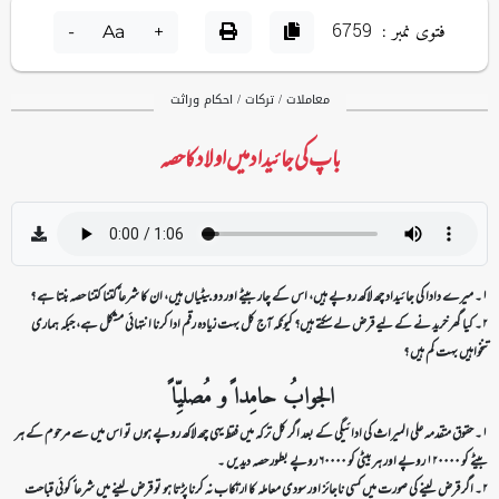
فتوی نمبر :
6759
-
Aa
+
معاملات / ترکات / احکام وراثت
باپ کی جائیداد میں اولاد کا حصہ
۱۔ میرے دادا کی جائیداد چھ لاکھ روپے ہیں، اس کے چار بیٹے اور دو بیٹیاں ہیں، ان کا شرعا ًکتنا کتنا حصہ بنتا ہے ؟
۲۔ کیا گھر خرید نے کے لیے قرض لے سکتے ہیں؟ کیونکہ آج کل بہت زیادہ رقم ادا کرنا انتہائی مشکل ہے، جبکہ ہماری
تنخواہیں بہت کم ہیں ؟
الجوابُ حامِدا ًو مُصلیِّا ً
۱۔ حقوق متقدمہ على المیراث کی ادائیگی کے بعد اگر کل ترکہ میں فقط یہی چھ لاکھ روپے ہوں تو اس میں سے مرحوم کے ہر
بیٹے کو ۱۲۰۰۰۰ روپے اور ہر بیٹی کو ۶۰۰۰۰ روپے بطور حصہ دیدیں ۔
۲۔ اگر قرض لینے کی صورت میں کسی ناجائز اور سودی معاملہ کا ارتکاب نہ کرنا پڑتا ہو تو قرض لینے میں شرعا ً کوئی قباحت