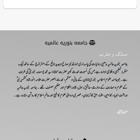
جامعه بنوریه عالمیه
مسلک و مشرب
جامعہ بنوریہ عالمیہ مذھبی روایات کی پاسداری اور قدیم صالح وجدید نافع کے امترازج کے ساتھ ایک
منفرد تعلیمی و فلاحی ادارہ ہے جس کی نسبت محدث کبیر حضرت مولانا سید محمد یوسف بنوریؒ کی طرف
ہے۔ جوجامعہ علوم اسلامیہ بنوری ٹاؤن کے بانی و مہتمم، محدث العصر حضرت علامہ انور شاہ کشمیری ؒ
کے علوم و معارف کے وارث، عاشق رسول، قادر الکلام اور عظیم مصنف تھے ۔ جامعہ بنوریہ عالمیہ
وراثت انبیاء کا امین، علماء حق کا ترجمان، عصری و دینی علوم کا منبع اور عالم اسلام کا روشن ستارہ ہے۔
مزید پڑہیں