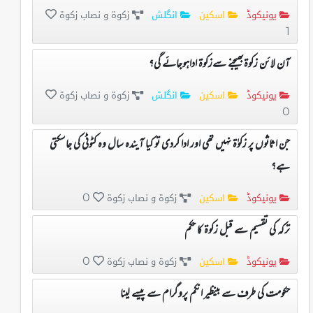
یونیکوڈ
اسکین
انگلش
زکوۃ و نصاب زکوۃ
1
آن لائن زکوۃبھیجنے سےزکوۃ اداہوجائے گی؟
یونیکوڈ
اسکین
انگلش
زکوۃ و نصاب زکوۃ
0
جن اثاثوں پر زکوٰۃ نہیں تھی اور ادا کردی تو کیا آیندہ سال وہ کٹوٹی کی جاسکتی
ہے؟
یونیکوڈ
اسکین
زکوۃ و نصاب زکوۃ
0
ترکہ کی تقسیم سے قبل زکوۃ کا حکم
یونیکوڈ
اسکین
زکوۃ و نصاب زکوۃ
0
حکومت کی طرف سے بینظیر انکم پروگرام سے پیسے لینا