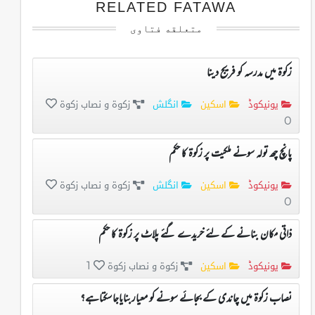
RELATED FATAWA
متعلقه فتاوی
زکوۃ میں مدرسہ کو فریج دینا
یونیکوڈ
اسکین
انگلش
زکوۃ و نصاب زکوۃ
0
پانچ چھ تولہ سونے ملکیت پر زکوۃ کا حکم
یونیکوڈ
اسکین
انگلش
زکوۃ و نصاب زکوۃ
0
ذاتی مکان بنانے کے لئے خریدے گئے پلاٹ پر زکوۃ کا حکم
یونیکوڈ
اسکین
زکوۃ و نصاب زکوۃ
1
نصاب زکوۃ میں چاندی کے بجائے سونے کو معیاربنایاجاسکتاہے؟