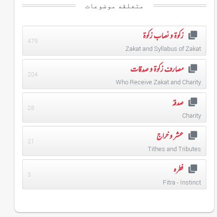
متعلقه موضوعات
زکوۃ و نصاب زکوۃ
479
Zakat and Syllabus of Zakat
مصارف زکوۃ و صدقات
204
Who Receive Zakat and Charity
صدقہ
28
Charity
عشر و خراج
21
Tithes and Tributes
فطرہ
3
Fitra - Instinct