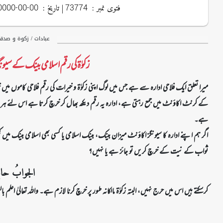
فتوی نمبر :
| تاریخ :
0000-00-00
73774
عبادات / زکوۃ و صدق
زکوٰۃ کی رقم اسلامی بینک کے سی
میرا تعلق ایک فلاحی ادارہ سے ہے جس میں لوگ اپنی زکوٰۃ و خیرات کی رقم فلاحی کاموں می
کے کرنٹ اکاؤنٹ میں جمع رہتی ہے، ادارہ یہ رقم دیکھ بھال کر خرچ کرتا ہے اس لئے ہر 
ہے۔
اگر ہم اپنے ادارہ کا سیونگز اکاؤنٹ میزان بینک، بینک اسلامی یا کسی بھی اسلامی بینک میں
ثواب کے نیت کے خرچ کریں تو جائز ہے یا نہیں؟
الجوابُ حامِد
کرسکتے ہیں اس میں حرج نہیں، البتہ زکوٰۃ مالکانہ طور پر خرچ کرنا لازم ہے۔ واللہ تعالیٰ اعلم ب