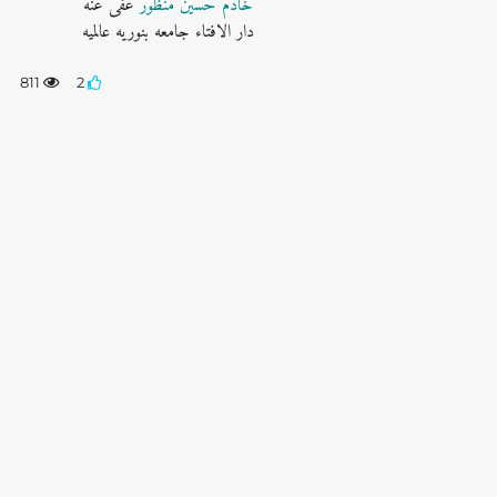
خادم حسین منظور
عُفی عنه
دار الافتاء جامعه بنوریه عالمیه
811
2