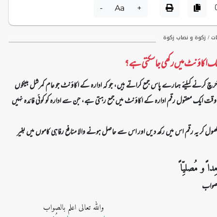
-
Aa
+
ات / زکوۃ و نصاب زکوۃ
ونگ اکاؤنٹ میں رکھی جا سکتی ہے ؟
ں خرچ کرنے کیلئے ہمارے پاس جمع کراتے ہیں، جو کہ ادارہ کے اکاؤنٹ جو عام کمرشل بینکوں
وقت ایک معقول رقم ادارہ کے اکاؤنٹ میں جمع رہتی ہے، جن سے ادارہ کو کوئی فائدہ نہیں
 کھول کر یہ رقم اس میں رکھ دیں اور اس سے حاصل ہونے والا منافع رفاہی کاموں میں بغیر
ا ًو مُصلیِّا ً
الصواب
واللہ تعالی اعلم بالصواب