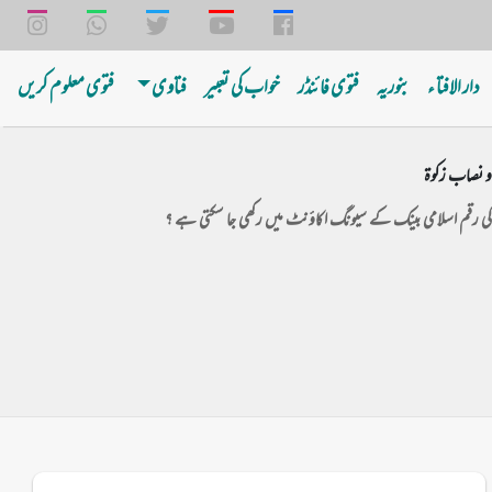
دار الافتا ء
بنوریه
فتوی فائنڈر
خواب کی تعبیر
فتاوی
فتوی معلوم کریں
و نصاب زکوۃ
 کی رقم اسلامی بینک کے سیونگ اکاؤنٹ میں رکھی جا سکتی ہے ؟