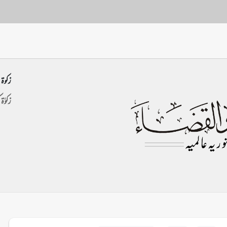
زکوۃ 
زکوٰۃ