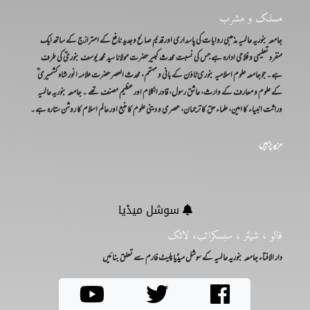
مسلک و مشرب
جامعہ بنوریہ عالمیہ مذھبی روایات کی پاسداری اور قدیم صالح وجدید نافع کے امترازج کے ساتھ ایک
منفرد تعلیمی و فلاحی ادارہ ہے جس کی نسبت محدث کبیر حضرت مولانا سید محمد یوسف بنوریؒ کی طرف
ہے۔ جوجامعہ علوم اسلامیہ بنوری ٹاؤن کے بانی و مہتمم، محدث العصر حضرت علامہ انور شاہ کشمیری ؒ
کے علوم و معارف کے وارث، عاشق رسول، قادر الکلام اور عظیم مصنف تھے ۔ جامعہ بنوریہ عالمیہ
وراثت انبیاء کا امین، علماء حق کا ترجمان، عصری و دینی علوم کا منبع اور عالم اسلام کا روشن ستارہ ہے۔
مزید پڑہیں
سوشل میڈیا
فالو ، شیئر ، سبسکرائب، لائک
دار الافتاء جامعہ بنوریہ عالمیہ کے سوشل میڈیا پلیٹ فارم سے تعلق بنائیں