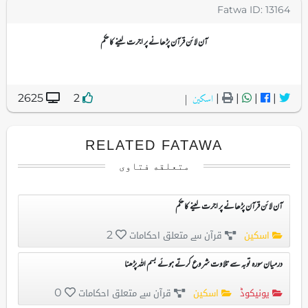
Fatwa ID: 13164
آن لائن قرآن پڑھانے پر اجرت لینے کا حکم
اسکین
|
2625
2
|
|
|
|
RELATED FATAWA
متعلقه فتاوی
آن لائن قرآن پڑھانے پر اجرت لینے کا حکم
اسکین
قرآن سے متعلق احکامات
2
درمیان سورہ توبہ سے تلاوت شروع کرتے ہوئے بسم اللہ پڑھنا
یونیکوڈ
اسکین
قرآن سے متعلق احکامات
0