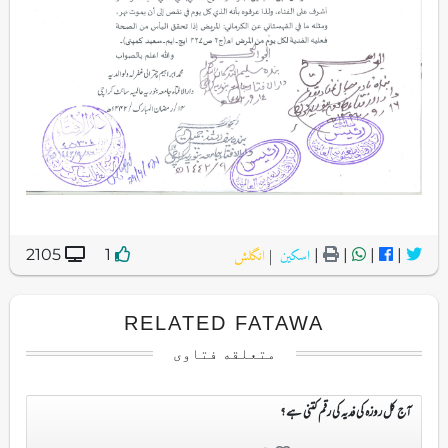
اسکین
|
انگلش
2105
1
|
|
|
|
RELATED FATAWA
متعلقه فتاوی
آج کل روزہ کی فدیہ کی رقم کتنی ہے ؟