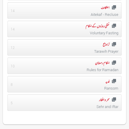
اعتکاف
14
Aitekaf - Recluse
نفلی روزوں کے احکام
14
Voluntary Fasting
تراویح
12
Tarawih Prayer
احکام رمضان
10
Rules for Ramadan
فدیہ
8
Ransom
سحر و افطار
5
Sehr and Iftar