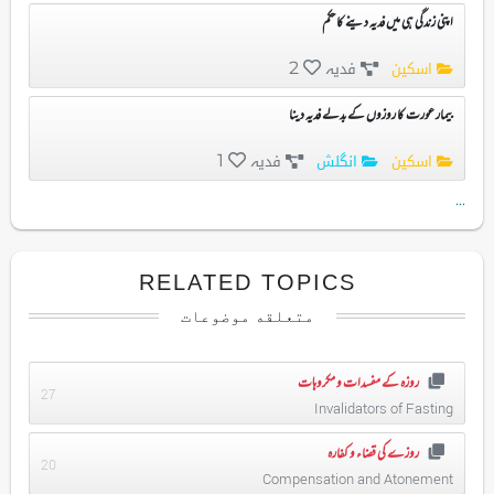
اپنی زندگی ہی میں فدیہ دینے کا حکم
اسکین
فدیہ
2
بیمار عورت کا روزوں کے بدلے فدیہ دینا
اسکین
انگلش
فدیہ
1
...
RELATED TOPICS
متعلقه موضوعات
روزہ کے مفسدات و مکروهات
27
Invalidators of Fasting
روزے کی قضاء و کفارہ
20
Compensation and Atonement