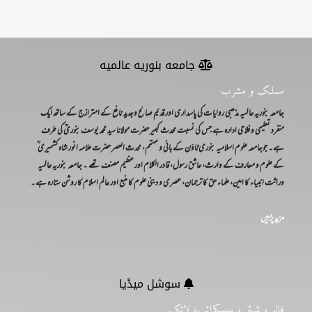
جامعه بنوریه عالمیه
مسلک و مشرب
جامعہ بنوریہ عالمیہ مذھبی روایات کی پاسداری اور قدیم صالح وجدید نافع کے امترازج کے ساتھ ایک
منفرد تعلیمی و فلاحی ادارہ ہے جس کی نسبت محدث کبیر حضرت مولانا سید محمد یوسف بنوریؒ کی طرف
ہے۔ جوجامعہ علوم اسلامیہ بنوری ٹاؤن کے بانی و مہتمم، محدث العصر حضرت علامہ انور شاہ کشمیری ؒ
کے علوم و معارف کے وارث، عاشق رسول، قادر الکلام اور عظیم مصنف تھے ۔ جامعہ بنوریہ عالمیہ
وراثت انبیاء کا امین، علماء حق کا ترجمان، عصری و دینی علوم کا منبع اور عالم اسلام کا روشن ستارہ ہے۔
مزید پڑہیں
سوشل میڈیا
فالو ، شیئر ، سبسکرائب، لائک