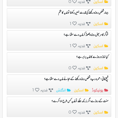
اسکین
فدیہ
0
بیمار شخص روزہ رکھنے کی قدرت نہیں رکھتا تو فدیہ کا حکم
اسکین
فدیہ
1
شوگر کا مریض روزہ چھوڑ کر فدیہ دے سکتا ہے ؟
اسکین
فدیہ
1
کیا نماز و روزے کا فدیہ برابر ہے ؟
اسکین
فدیہ
0
شیخ فانی - عمرہ رسیدہ شخص روزہ رکھنے کے بجائے فدیہ دے سکتاہے؟
یونیکوڈ
اسکین
انگلش
فدیہ
1
منت کے روزے اگر نہ رکھ سکے تو فدیہ کس طرح ادا کرے ؟
اسکین
فدیہ
0