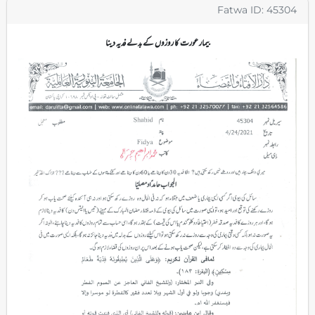
Fatwa ID: 45304
بیمار عورت کا روزوں کے بدلے فدیہ دینا