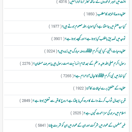
جنت میں شوہر کو حوروں کے ساتھ شیئر کرنا گوارا نہیں
( 4316 )
عقیدہ وحدۃ الوجود کا مطلب
( 1850 )
کیا سید جہنم میں جاسکتا ہے؟ کیا اولیاء اللہ معصوم ہوتے ہیں؟
( 1977 )
توحید میں تصدیق بالقلب کیا ہوتا ہے؟ اور کیسے ہوتا ہے؟
( 3901 )
عقیدہ حیات النبی ، کیا نبی اکرم ﷺ روضہ مبارک میں زندہ ہیں؟
( 3224 )
رسول اکرم صلی اللہ علیہ و سلم کے بعد تمام انسانیت امت رسول ہیں یا صرف مسلمان ؟
( 2276 )
کیا نماز میں نبی اکرم ﷺ کا خیال آنا حرام ہے؟
( 7265 )
عقیدہ کے متعلق برے خیالات کا آنا
( 1922 )
قبر پر ایصال ثواب کرنے والے کا مردہ کو پتہ چلتا ہے ؟ روح کا قبر سے تعلق ہوتا ہے ؟
( 2849 )
اسلام میں مرتد کی سزا موت کیوں ہے ؟
( 2525 )
غیر مسلموں کے تہوار میں شرکت اور ان کے تہوار میں ان کو شربت پلانا
( 5841 )