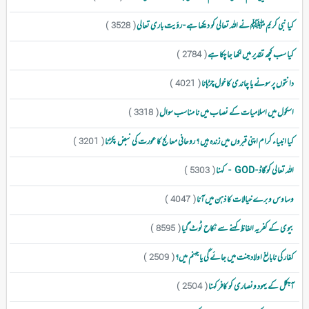
کیا نبی کریم ﷺ نے اللہ تعالی کو دیکھا ہے - رؤیت باری تعالی
( 3528 )
کیا سب کچھ تقدیر میں لکھا جا چکا ہے
( 2784 )
دانتوں پر سونے یا چاندی کا خول چڑہانا
( 4021 )
اسکول میں اسلامیات کے نصاب میں نا مناسب سوال
( 3318 )
کیا انبیاء کرام اپنی قبروں میں زندہ ہیں ؟ روحانی معالج کا عورت کی نبض پکڑنا
( 3201 )
اللہ تعالی کو گاڈ - GOD - کہنا
( 5303 )
وساوس و برے خیالات کا ذہن میں آنا
( 4047 )
بیوی کے کفریہ الفاظ کہنے سے نکاح ٹوٹ گیا
( 8595 )
کفار کی نابالغ اولاد جنت میں جائے گی یا جہنم میں؟
( 2509 )
آجکل کے یہود ونصاری کو کافر کہنا
( 2504 )