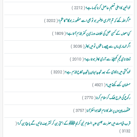
خواتین کا اعلی تعلیم حاصل کرنا کیساہے؟
( 2212 )
"اگر اللہ کہے کہ تم آخری پیغمبر ہو تو بھی اسے منظور نہ ہو گا" کا حکم؟
( 3202 )
کیا صحابہ کے کسی عمل کی خلاف ورزی پر کفر لازم آتاہے؟
( 1809 )
اگر تمہاری ماں سے پیسے مانگوں تو میں کافر
( 3036 )
ڈوٹا نامی گیم کھیلنے سے آدمی کافر ہوتاہے؟
( 2010 )
خودکشی میں ناکامی کے بعد تجدیدایمان یاتجدیدنکاح لازم ہے؟
( 3202 )
مسلمان کسے کہتے ہیں؟
( 4921 )
رکوع کی طرح جھک کرسلام کرنا
( 2770 )
مختلف چیزوں پر اللہ کا نام لکھاہوانظرآنا
( 3757 )
قرب قیامت میں حضرت عیسی علیہ السلام نبی کریمﷺ کے امتی بن کر تشریف لائیں گے یا بیٹابن کر؟
(
3132 )