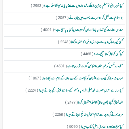
کیا شوہر اپنی نو مسلم بیوی پر اسکے رشتہ داروں سے ملنے پر پابندی لگا سکتا ہے ؟
( 2953 )
جو اسلام سے نکل کر دوسرے مذھب میں چلا جائے
( 2057 )
مقدس مقامات کی تصاویر لینا اور ان کو عزت دینا کیا بد پرستی ہے ؟
( 4001 )
کسی کی بددعا کی وجہ سے بیماری وغیرہ کا عقیدہ رکھنا
( 2243 )
کیا کسی کو کافر کہنا صحیح ہے ؟
( 4465 )
معجزہ رد شمس کو غیر مقلد واعظ من گھڑت قرار دیتا ہے
( 4531 )
احادیث مبارکہ کی رو سے انسان کو قیامت کے دن والد کے نام سے پکارا جانا
( 1867 )
کیا ہمارے اعمال حضرت محمد صلی اللہ علیہ وسلم کے سامنے پیش کیے جاتے ہیں ؟
( 2224 )
اللہ تعالیٰ کیلئے (اوپر والا) کا لفظ استعمال کرنا
( 2477 )
مرتد ہونے کی وجہ سے تمام اعمال ضائع ہوجاتے ہیں ؟
( 2268 )
کیا موجودہ یہود و نصاریٰ اھل کتاب ہیں ؟
( 5090 )