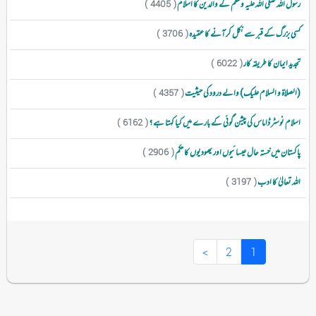
رسول اللہ صلی اللہ علیہ وسلم کے والدین کا اسلام
( 4405 )
کسی بزرگ کے قبر سے نکل کر آنے کا عقیدہ
( 3706 )
تجدید ایمان کا طریقہ کار
( 6022 )
(الصلاۃ و السلام علیک) والے درود کی حیثیت
( 4357 )
اسلام نوسٹر ڈاماس کی پیشن گوئی کے بارے میں کیا کہتا ہے ؟
( 6162 )
پاکستان میں خستہ حال عیسائیوں اور یھودیوں کا حکم
( 2906 )
اللہ تعالیٰ کا ادب
( 3197 )
(
>
2
1
c
u
r
r