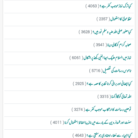
کیا ترک نماز موجب کفر ہے ؟
( 4063 )
لفظ مولیٰ کا استعمال
( 2357 )
کیا حضور صلی اللہ علیہ و سلم نور ہیں ؟
( 3628 )
صحابہ کرام کو گالی دینا
( 3941 )
نماز میں السلام علیک ایھا النبی کہنے پر اشکال
( 6061 )
ناموس رسالت کی تفصیل
( 5716 )
کیا اچھائی اور برائی کرنا تقدیر کا حصہ ہے ؟
( 2925 )
اللہ تعالیٰ کو گاڈ کہنا
( 3315 )
توھین رسالت کا ارتکاب موجب کفر ہے
( 3274 )
سنت اور شعائر دین کے بارے میں نازیبا الفاظ استعمال کرنا
( 4011 )
کیا انبیاء سے خطاء اجتہادی ہوسکتی ہے ؟
( 4643 )