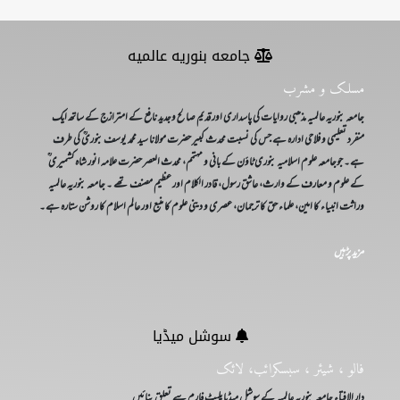
e
n
جامعه بنوریه عالمیه
t
)
مسلک و مشرب
جامعہ بنوریہ عالمیہ مذھبی روایات کی پاسداری اور قدیم صالح وجدید نافع کے امترازج کے ساتھ ایک
منفرد تعلیمی و فلاحی ادارہ ہے جس کی نسبت محدث کبیر حضرت مولانا سید محمد یوسف بنوریؒ کی طرف
ہے۔ جوجامعہ علوم اسلامیہ بنوری ٹاؤن کے بانی و مہتمم، محدث العصر حضرت علامہ انور شاہ کشمیری ؒ
کے علوم و معارف کے وارث، عاشق رسول، قادر الکلام اور عظیم مصنف تھے ۔ جامعہ بنوریہ عالمیہ
وراثت انبیاء کا امین، علماء حق کا ترجمان، عصری و دینی علوم کا منبع اور عالم اسلام کا روشن ستارہ ہے۔
مزید پڑہیں
سوشل میڈیا
فالو ، شیئر ، سبسکرائب، لائک
دار الافتاء جامعہ بنوریہ عالمیہ کے سوشل میڈیا پلیٹ فارم سے تعلق بنائیں