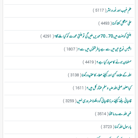
علم غیب اور نور و بشر
( 5117 )
علی مشکل کشا کہنا
( 4493 )
جنتی کو جنت میں 70 ۔ 70 حوریں ملیں گی تو جنتی عورت کو کیا ملے گا؟
( 4291 )
ابلیس نوع ِ جن میں سے ہے یا فرشتوں میں سے ؟
( 1807 )
مسلمان ہونے کا معیار کیا ہے ؟
( 4419 )
اللہ کے علاوہ کسی اور کیلئے عطاء کا عقیدہ رکھنا
( 3138 )
کیا حضور صلی اللہ علیہ و سلم مختار کل ہیں ؟
( 1611 )
قادیانی بننے کیلئے مرزا قادیانی کو دیکھنا ضروری نہیں
( 3259 )
غیر اللہ سے مدد مانگنا
( 3514 )
یا رسول اللہ کہنا
( 3723 )