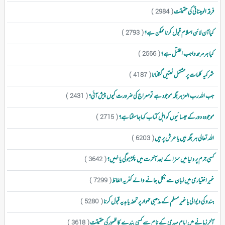
فرقہ الومیناتی کی حقیقت
( 2984 )
کیاآن لائن اسلام قبول کرنا ممکن ہے؟
( 2793 )
کیا ہرمرتدواجب القتل ہے؟
( 2566 )
شرکیہ کلمات پر مشتمل نعتیں گنگنانا
( 4187 )
جب اللہ رب العز ہرجگہ موجود ہے تومعراج کی ضرورت کیوں پیش آئی؟
( 2431 )
موجودہ دورکے عیسائیوں کو اہل کتاب کہاجاسکتاہے؟
( 2715 )
اللہ تعالی ہر جگہ ہیں یا عرش پر ہیں
( 6203 )
کسی جرم پر دنیا میں سزا کے بعد آخرت میں پکڑ ہوگی یا نہیں؟
( 3642 )
غیر اختیاری میں زبان سے نکل جانے والے کفریہ الفاظ
( 7299 )
ہندو کی دیوالی یا غیر مسلم کے مذھبی تہوار پر تحفہ یا ہدیہ قبول کرنا
( 5280 )
آخر زمانے میں امام مہدی کے نام سے کسی بندے کا ظہور کی حقیقت
( 3618 )