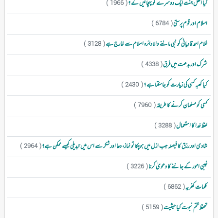
کیا اھل جنت ایک دوسرے کو پہچانیں گے ؟
( 1966 )
اسلام اور قوم پرستی
( 6784 )
غلام احمد قادیانی کو نبی ماننے والا دائرہ اسلام سے خارج ہے
( 3128 )
شرک اور بدعت میں فرق
( 4338 )
کیا کعبہ کسی کی زیارت کو جاسکتا ہے ؟
( 2430 )
کسی کو مسلمان کرنے کا طریقہ
( 7960 )
لفظ خدا کا استعمال
( 3288 )
شادی اور رزق کا فیصلہ جب ازل میں ہوچکا تو نماز، دعا اور شکر سے اس میں تبدیلی کیسے ممکن ہے؟
( 2964 )
غیبی امور کے جاننے کا دعویٰ کرنا
( 3226 )
کلمات کفریہ
( 6862 )
تحفظ ختم نبوت کیا حیثیت
( 5159 )