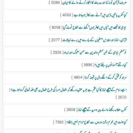
صرف قرآن کو ماننا اور حدیث کا انکار کرنے والے کا ایمان
( 5084 )
کیا کفریہ باتیں ذہن میں آنے سے کافر ہوجاتا ہے
( 4063 )
بیوی کا غصے میں "ہاں میں کافر ہوں" کہنے سے نکاح ٹوٹ گیا
( 8058 )
قرآن ، نماز اور مقدس ہستیوں کے بارے میں برے خیالات
( 2077 )
نومسلم بیوی کے غیر مسلم والدین سے حسن سلوک اور امداد
( 2926 )
کیا رشتے آسمانوں پر بنتے ہیں؟
( 5896 )
مرتد کو قتل کرکے انکے مال پر قبضہ کرنا
( 4804 )
ایسے امام کے پیچھے نماز کا کیا حکم ہے جو یہ عقیدہ رکھے کہ افعال حسنہ کی طرح افعال بد بھی اللہ تعالی کرواتا ہے؟
(
2610 )
کفریہ عقائد رکھنے والے پیر و مرید کے پیچھے نماز
( 3908 )
کیا جنت میں محرم رشتہ داروں سے نکاح حرام نہیں ہوگا ؟
( 7362 )