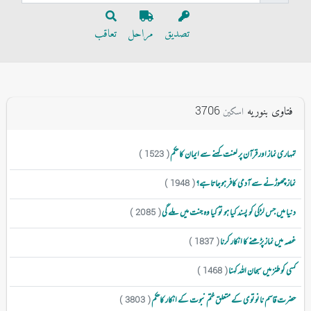
تصدیق
مراحل
تعاقب
فتاوی بنوریه
3706
اسکین
تمہاری نماز اور قرآن پر لعنت کہنے سے ایمان کا حکم
( 1523 )
نماز چھوڑنے سے آدمی کافر ہوجاتاہے؟
( 1948 )
دنیا میں جس لڑکی کو پسند کیا ہو تو کیا وہ جنت میں ملے گی
( 2085 )
غصہ میں نماز پڑھنے کا انکار کرنا
( 1837 )
کسی کو طنز میں سبحان اللہ کہنا
( 1468 )
حضرت قاسم نانوتوی کے متعلق ختم نبوت کے انکار کاحکم
( 3803 )