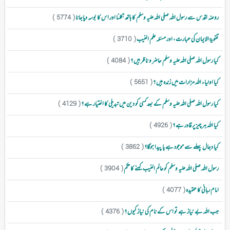
روضہ اقدس سے رسول اللہ صلی اللہ علیہ وسلم کا ہاتھ نکلنا اور اس کا بوسہ دیاجانا
( 5774 )
تقویۃ الایمان کی عبارت ، اور مسئلہ علم الغیب
( 3710 )
کیا رسول اللہ صلی اللہ علیہ وسلم حاضر و ناظر ہیں ؟
( 4084 )
کیا اولیاء اللہ مزارات میں زندہ ہیں ؟
( 5651 )
کیا رسول اللہ صلی اللہ علیہ وسلم کے بعد کسی کو دین میں تبدیلی کا اختیار ہے ؟
( 4129 )
کیا اللہ ہر چیز پر قادر ہے ؟
( 4926 )
کیا دجال پہلے سے موجود ہے یا پیدا ہوگا؟
( 3862 )
رسول اللہ صلی اللہ علیہ وسلم کو عالم الغیب کہنے کا حکم
( 3904 )
امام ربانی کا عقیدہ
( 4077 )
جب اللہ بے نیاز ہے تو اس کے نام کی نیاز کیوں ؟
( 4376 )