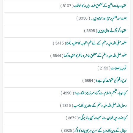
عقیدہ حیات النبی کے متعلق علماء دیوبند کا موقف
( 8107 )
جنت اور جہنم برحق اور موجود ہیں ۔
( 3050 )
عقیدہ کو توڑنے والی چیزیں
( 3595 )
حضور صلی اللہ علیہ و سلم کے لئے علم الغیب کا عقیدہ رکھنا
( 5415 )
حضور صلی اللہ علیہ وسلم کے متعلق حاضر و ناظر کا عقیدہ رکھنا
( 5644 )
توحید بالصفات
( 2153 )
لوح و قلم کی حقیقت کیا ہے ؟
( 5884 )
کیا انبیاء علیھم السلام سے گناہ سرزد ہوسکتا ہے ؟
( 4290 )
رسول اللہ صلی اللہ علیہ و سلم کے والدین کا مذھب
( 2815 )
کیا جنت میں غلمان سے صحبت بھی جائز ہوگی؟
( 3672 )
دجال کے پیروکاروں کے سر پر ہری چارد کا ذکر
( 3925 )