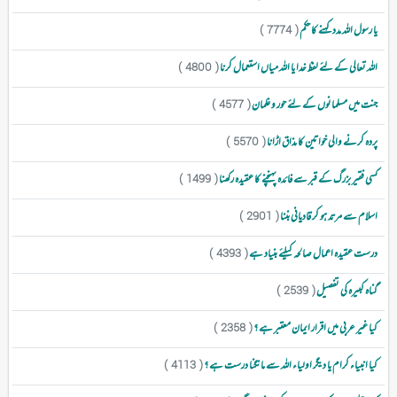
یا رسول اللہ مدد کہنے کا حکم
( 7774 )
اللہ تعالی کے لئے لفظ خدا یا اللہ میاں استعمال کرنا
( 4800 )
جنت میں مسلمانوں کے لئے حور و غلمان
( 4577 )
پردہ کرنے والی خواتین کا مذاق اڑانا
( 5570 )
کسی فقیر بزرگ کے قبر سے فائدہ پہنچنے کا عقیدہ رکھنا
( 1499 )
اسلام سے مرتد ہو کر قادیانی بننا
( 2901 )
درست عقیدہ اعمال صالحہ کیلئے بنیاد ہے
( 4393 )
گناہ کبیرہ کی تفصیل
( 2539 )
کیا غیر عربی میں اقرار ایمان معتبر ہے ؟
( 2358 )
کیا انبیاء کرام یا دیگر اولیاء اللہ سے مانگنا درست ہے ؟
( 4113 )