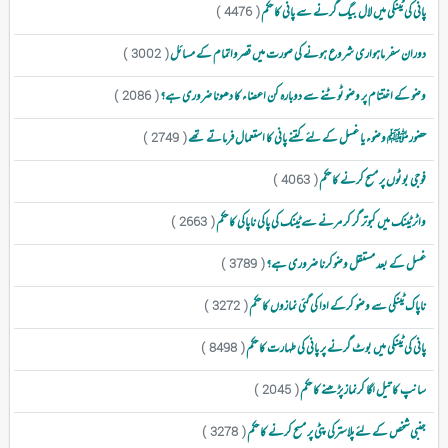
پانی کی ٹینکی میں لال بیگ گرنے سے پانی کا حکم
( 4476 )
دوران سفر ماہواری شروع ہونے کی صورت میں قصرواتمام کے مسائل
( 3002 )
وضو کے اختتام پر وضو ٹوٹنے سے دوبارہ کن اعضاء کا دھونا ضروری ہے؟
( 2086 )
حضور ﷺ وضوء یا غسل کے لئے کتنے پانی کا استعمال فرماتے تھے
( 2749 )
فوجی بوٹوں پر مسح کرنے کا حکم
( 4063 )
واٹر ٹینک میں کبوتر گر کر مرنے سے ٹینک کی پاکی ناپاکی کا حکم
( 2663 )
غسل کے بعد مستقل وضوکرنا ضروری ہے؟
( 3789 )
ناپاک ٹینکی سے وضو کرکے ادا کی گئی نمازوں کا حکم
( 3272 )
پانی کی ٹینکی میں بوٹ گرنے پر پانی کی طہارت کا حکم
( 8498 )
سانپ کا تیل لگا کرنماز پڑھنے کا حکم
( 2045 )
جنبی شخص کے لئے پلاسترکی پٹی پر مسح کرنے کا حکم
( 3278 )