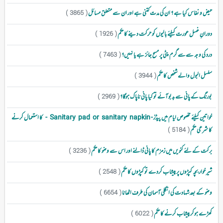
حیض و نفاس کیا ہے ؟ ان کی مدت کتنی ہے اور ان سے متعلق مسائل
( 3865 )
دورانِ غسل عورت کیلئے بالیوں کو حرکت دینے کا حکم
( 1926 )
درد کی وجہ سےسے گرم پٹی پر مسح جائز ہے یا نہیں؟
( 7463 )
سلسل البول والے شخص کا حکم
( 3944 )
بورنگ کے پانی سے بدبو آئے تو کیا پانی ناپاک ہوگا؟
( 2969 )
خواتین کیلئے مخصوص ایام میں پیڈز - Sanitary pad or sanitary napkin - کا استعمال کرنے
کا شرعی حکم
( 5184 )
برکت کے لئے کنویں میں زمزم کا پانی ڈالنے اور اس سے وضو کا حکم
( 3236 )
شیر خوار بچہ کپڑوں پر پیشاب کردے تو کپڑوں کا حکم
( 2548 )
وضو کے بعد شہادت کی انگلی آسمان کی طرف اٹھانا
( 6654 )
کھڑے ہوکر پیشاب کرنے کا حکم
( 6022 )