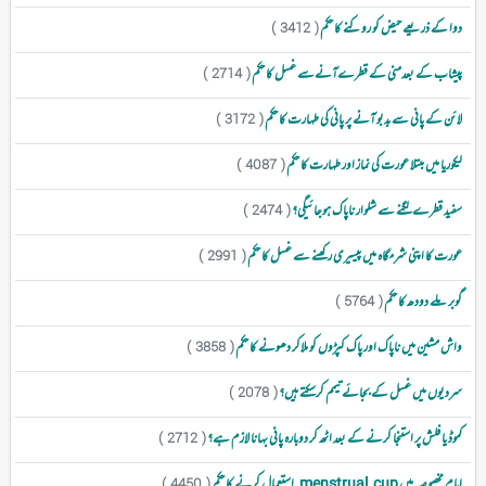
دوا کے ذریعے حیض کو روکنے کا حکم
( 3412 )
پیشاب کے بعدمنی کے قطرےآنےسے غسل کا حکم
( 2714 )
لائن کے پانی سے بدبو آنے پر پانی کی طہارت کا حکم
( 3172 )
لیکوریا میں مبتلا عورت کی نماز اور طہارت کا حکم
( 4087 )
سفید قطرے لگنے سے شلوار ناپاک ہوجائیگی؟
( 2474 )
عورت کا اپنی شرمگاہ میں پیسیری رکھنے سے غسل کا حکم
( 2991 )
گوبر ملے دودھ کا حکم
( 5764 )
واش مشین میں ناپاک اور پاک کپڑوں کو ملاکر دھونے کا حکم
( 3858 )
سردیوں میں غسل کے بجائے تیمم کرسکتے ہیں؟
( 2078 )
کموڈ یا فلش پر استنجا کرنے کے بعد اٹھ کر دوبارہ پانی بہانا لازم ہے؟
( 2712 )
ایام مخصوصہ میں menstrual cup استعمال کرنے کا حکم
( 4450 )