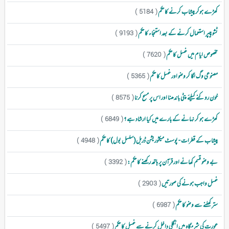
کھڑے ہوکر پیشاب کرنے کا حکم
( 5184 )
ٹشو پیپر استعمال کرنے کے بعد استنجاء کا حکم
( 9193 )
مخصوص ایام میں غسل کا حکم
( 7620 )
مصنوعی وگ لگا کر وضو اور غسل کا حکم
( 5365 )
خون روکنے کیلئے پٹی باندھنا اور اس پر مسح کرنا
( 8575 )
کھڑے ہو کر نہانے کے بارے میں کیا ارشاد ہے ؟
( 6849 )
پیشاب کے قطرات - پوسٹ میکٹوریشن ڈربل(سلسل بول) کا حکم
( 4948 )
بے وضو قسم کھانے اور قرآن پر ہاتھ رکھنے کا حکم:
( 3392 )
غسل واجب ہونے کی صورتیں
( 2903 )
ستر کھلنے سے وضو کا حکم
( 6987 )
عورت کی شرمگاہ میں انگلی داخل کرنے سے غسل کا حکم
( 5497 )