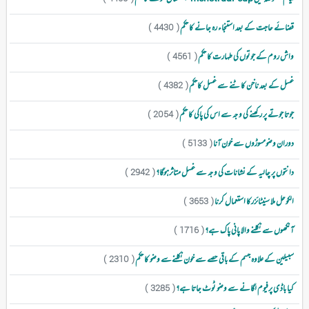
قضائے حاجت کے بعد استنجاء رہ جانے کا حکم
( 4430 )
واش روم کے جوتوں کی طہارت کا حکم
( 4561 )
غسل کے بعد ناخن کاٹنے سے غسل کاحکم
( 4382 )
جوتا جوتے پر رکھنے کی وجہ سے اس کی پاکی کا حکم
( 2054 )
دوران وضومسوڑوں سے خون آنا
( 5133 )
دانتوں پر چالیہ کے نشانات کی وجہ سے غسل متاثرہوگا؟
( 2942 )
الکوحل ملا سنیٹائزرکا استعمال کرنا
( 3653 )
آنکھوں سے نکلنے والا پانی پاک ہے؟
( 1716 )
سبیلین کے علاوہ جسم کے باقی حصے سے خون نکلنےسے وضو کا حکم
( 2310 )
کیا باڈی پرفیوم لگانے سے وضو ٹوٹ جاتا ہے؟
( 3285 )