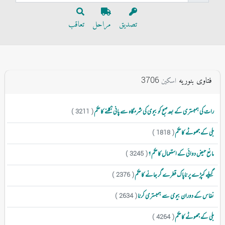
تصدیق
مراحل
تعاقب
فتاوی بنوریه
3706
اسکین
رات کی ہمبستری کے بعد صبح کو بیوی کی شرمگاہ سے پانی نکلنے کا حکم
( 3211 )
بلی کے جھوٹے کا حکم
( 1818 )
مانع حیض دوائی کے استعمال کا حکم ؟
( 3245 )
گیلے کپڑے پر ناپاک قطرے گر جانے کا حکم
( 2376 )
نفاس کے دوران بیوی سے ہمبستری کرنا
( 2634 )
بلی کے جھوٹے کا حکم
( 4264 )