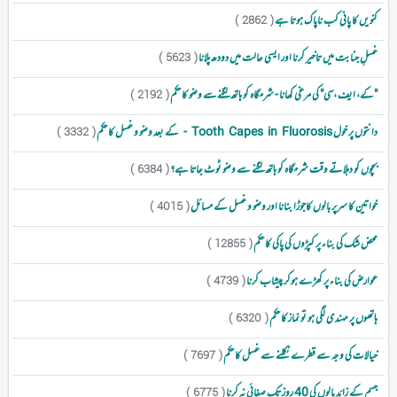
کنویں کا پانی کب ناپاک ہوتا ہے
( 2862 )
غسلِ جنابت میں تاخیر کرنا اور ایسی حالت میں دودھ پلانا
( 5623 )
"کے، ایف ،سی" کی مرغی کھانا - شرمگاہ کو ہاتھ لگنےسے وضو کا حکم
( 2192 )
دانتوں پر خول Tooth Capes in Fluorosis - کے بعد وضو و غسل کا حکم
( 3332 )
بچوں کو دہلاتے وقت شرمگاہ کو ہاتھ لگنے سے وضو ٹوٹ جاتا ہے؟
( 6384 )
خواتین کا سرپر بالوں کاجوڑا بنانا اور وضو و غسل کے مسائل
( 4015 )
محض شک کی بناء پر کپڑوں کی پاکی کا حکم
( 12855 )
عوارض کی بناء پر کھڑے ہوکر پیشاب کرنا
( 4739 )
ہاتھوں پر مہندی لگی ہو تو نماز کا حکم
( 6320 )
خیالات کی وجہ سے قطرے نکلنے سے غسل کا حکم
( 7697 )
جسم کے زائد بالوں کی 40 روز تک صفائی نہ کرنا
( 6775 )