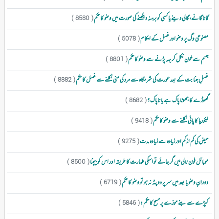
گانا گانے، گالی دینے یا کسی کو برہنہ دیکھنے کی صورت میں وضو کا حکم
( 8580 )
مصنوعی وگ پر وضو اور غسل کے احکام
( 5078 )
جسم سے خون نکل کر بہہ پڑنے سے وضو کا حکم
( 8801 )
غسلِ جنابت کے بعد عورت کی شرمگاہ سے مرد کی منی نکلنے سے غسل کا حکم
( 8882 )
گھوڑے کا جھوٹا پاک ہے یا ناپاک ؟
( 8682 )
لیکوریا کا پانی نکلنے سے وضو کا حکم
( 9418 )
حیض کی کم از کم اور زیادہ سے زیادہ مدت
( 9275 )
موبائل فون نالی میں گر جائے تو اسکی طہارت کا طریقہ اور اس کو بیچنا
( 8500 )
دورانِ وضو یا بعد میں سر پر دوپٹہ نہ ہو تو وضو کا حکم
( 6719 )
کپڑے سے بنے موزے پر مسح کا حکم:
( 5846 )