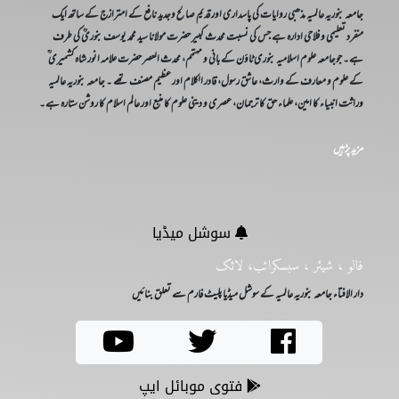
جامعہ بنوریہ عالمیہ مذھبی روایات کی پاسداری اور قدیم صالح وجدید نافع کے امترازج کے ساتھ ایک
منفرد تعلیمی و فلاحی ادارہ ہے جس کی نسبت محدث کبیر حضرت مولانا سید محمد یوسف بنوریؒ کی طرف
ہے۔ جوجامعہ علوم اسلامیہ بنوری ٹاؤن کے بانی و مہتمم، محدث العصر حضرت علامہ انور شاہ کشمیری ؒ
کے علوم و معارف کے وارث، عاشق رسول، قادر الکلام اور عظیم مصنف تھے ۔ جامعہ بنوریہ عالمیہ
وراثت انبیاء کا امین، علماء حق کا ترجمان، عصری و دینی علوم کا منبع اور عالم اسلام کا روشن ستارہ ہے۔
مزید پڑہیں
سوشل میڈیا
فالو ، شیئر ، سبسکرائب، لائک
دار الافتاء جامعہ بنوریہ عالمیہ کے سوشل میڈیا پلیٹ فارم سے تعلق بنائیں
فتوی موبائل ایپ