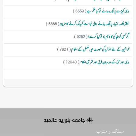
مذی کپڑے پر لگ جائے تو کیا حکم ہے
( 6659 )
الیکٹرانک اشیاء پر لگ جانے والی نجاست کو پاک کرنے کا طریقہ
( 5866 )
اگر کسی کو ناپاکی کا وہم ہو تو کیا کرے؟
( 5252 )
خواتین کے لئے انزال کی صورت میں غسل کے احکام
( 7801 )
مذی اور منی کے درمیان فرق اور شرعی احکام
( 12040 )
جامعه بنوریه عالمیه
مسلک و مشرب