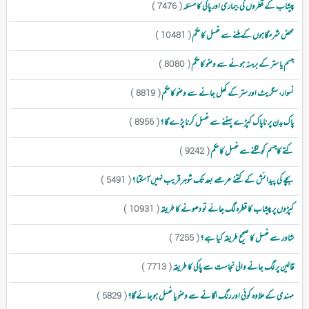
پیشاب کے قطروں کی بیماری اور پاکی کا مسئلہ
( 7476 )
محض شرمگاہوں کے ملنے سے غسل کا حکم
( 10481 )
جسم یا ستر کے برہنہ ہونے سے وضو کا حکم
( 8080 )
نسوار، سگریٹ اور ستر کے کھل جانے سے وضو کا حکم
( 8819 )
پاک بدن پر ناپاک کپڑے پہننے سے غسل کرنا پڑے گا ؟
( 8956 )
کتے کاجسم کو لگنےسے غسل کا حکم
( 9242 )
بچے کی پیدائش کے کتنے عرصے بعد تک شوہر قریب نہیں آسکتا ؟
( 5491 )
کپڑوں پر پیشاب کا قطرہ لگ جائے تو دھونے کا طریقہ
( 10931 )
شاور سے غسل کا صحیح طریقہ کیا ہے ؟
( 7255 )
قالین پر لگ جانے والی نجاست سے پاکی کا طریقہ
( 7713 )
مہندی کے علاوہ کوئی اور رنگ لگانے سے وضو یا غسل ہوجائے گا؟
( 5829 )