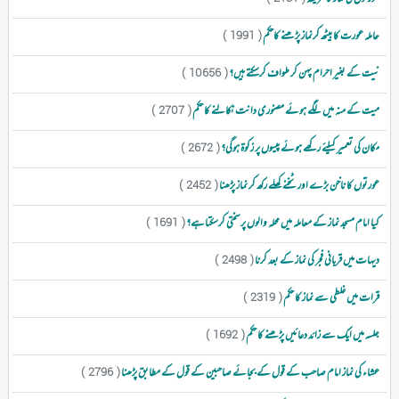
حاملہ عورت کا بیٹھ کرنماز پڑھنے کاحکم
( 1991 )
نیت کے بغیر احرام پہن کر طواف کرسکتے ہیں؟
( 10656 )
میت کے منہ میں لگے ہوئے مصنوری دانت نکالنے کا حکم
( 2707 )
مکان کی تعمیر کیلئے رکھے ہوئے پیسوں پر زکوۃ ہوگی؟
( 2672 )
عورتوں کا ناخن بڑے اور ٹخنے کھلے رکھ کر نماز پڑھنا
( 2452 )
کیا امام مسجد نماز کے معاملہ میں محلہ والوں پر سختی کرسکتاہے؟
( 1691 )
دیہات میں قربانی فجر کی نماز کے بعد کرنا
( 2498 )
قرات میں غلطی سے نماز کا حکم
( 2319 )
جلسہ میں ایک سے زائد دعائیں پڑھنے کا حکم
( 1692 )
عشاء کی نماز امام صاحب کے قول کے بجائے صاحبین کے قول کے مطابق پڑھنا
( 2796 )