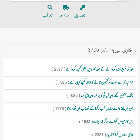
تصدیق
مراحل
تعاقب
فتاوی بنوریه
3706
اسکین
ہیئر ٹرانسپلانٹ کروانے کے بعد عمرہ میں حلق کیسے کروائے
( 2377 )
حرام رقم سے میت کو کفن پہنانے کا ازالہ کیسے کیاجائے
( 1596 )
مالک متعین کئے بغیر قربانی کا جانور بغیر ذبح کرنا
( 1686 )
جہیز میں ملنے والے سامان کب زکوۃ کے نصاب میں شمار ہوگا
( 1778 )
ریل گاڑی میں کھڑے ہوکر نماز پڑھنا
( 1643 )
فلاحی اداروں کو زکوۃ دینا
( 2331 )