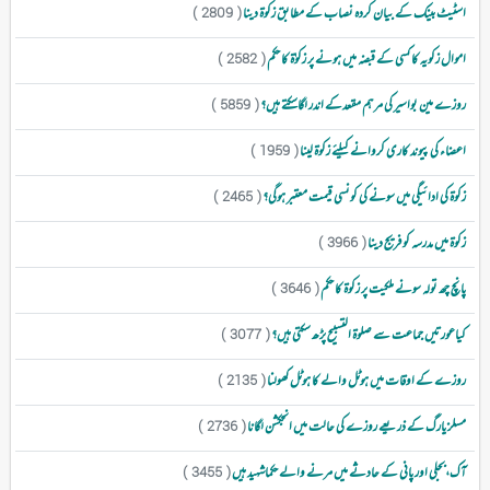
اسٹیٹ بینک کے بیان کردہ نصاب کے مطابق زکوۃ دینا
( 2809 )
اموال زکویہ کا کسی کے قبضہ میں ہونے پر زکوٰۃ کا حکم
( 2582 )
روزے مین بواسیر کی مرہم مقعدکے اندر لگاسکتے ہیں؟
( 5859 )
اعضاء کی پیوند کاری کروانے کیلئے زکوۃ لینا
( 1959 )
زکوۃ کی ادائیگی میں سونے کی کونسی قیمت معتبر ہوگی؟
( 2465 )
زکوۃ میں مدرسہ کو فریج دینا
( 3966 )
پانچ چھ تولہ سونے ملکیت پر زکوۃ کا حکم
( 3646 )
کیاعورتیں جماعت سے صلوۃ التسبیح پڑھ سکتی ہیں؟
( 3077 )
روزے کے اوقات میں ہوٹل والے کا ہوٹل کھولنا
( 2135 )
مسلز یارگ کے ذریعے روزے کی حالت میں انجکشن لگانا
( 2736 )
آک،بجلی اور پانی کے حادثے میں مرنے والے حکماشہید ہیں
( 3455 )