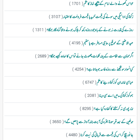
حواس کھونے والے امام کے پیچھے نماز کا حکم
( 1701 )
زکوۃ کی ادائیگی میں سونے کی قیمت خرید یا قیمت فروخت کا اعتبار
( 3107 )
روزے کی قدرت نہ ہونےکے باوجود روزہ رکھ کر ہلاک ہونے والا گناہ گار ہوگا؟
( 1311 )
عید الاضحیٰ کے موقع پر حاجی مسافر ہے یا مقیم
( 4195 )
اگرموذن سے اقامت کے چندکلمات چھوٹ جائےتواس کا اعادہ کیسے ہوگا؟
( 2689 )
کیانسوارسونگھنے سے روزہ فاسد ہوجاتاہے؟
( 4254 )
عباسی خاندان کو زکوۃ دینے کاحکم
( 6747 )
بہوکو زکوۃ کی مدمیں اے سی دینا
( 2081 )
نذر پوری نہ کرسکنے کا کفارہ کیا ہے؟
( 8295 )
تدفین کے بعد قبرسورۃ بقرہ کی آیت بلندآواز سے پڑھیں گے؟
( 3650 )
جانور بیچ کر اس کی قیمت سے قربانی کی نیت کرنا
( 4480 )