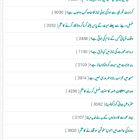
کراہت تحریمی سے ادا کی ہوئی نماز کا اعادہ کب واجب ہے؟
( 3030 )
غسل دینے سے پہلے میت کے پاس بیٹھ کر ذکر واذکار کرنے کا حکم
( 2052 )
وقف قربانی کس کے نام کی ہوتی ہے؟
( 2438 )
مرد اورعورت کی نماز میں کیا فرق ہے؟
( 1130 )
بند تابوت میں میت کو دفنانا جائز ہے؟
( 2103 )
مسجد میں محراب بنانا ضروری نہیں ہے
( 2914 )
دوران اعتکاف جمعہ کا سنت غسل کرنے کا حکم
( 4236 )
مقروض بھائی کو زکوۃ دینا
( 3062 )
بیمار عورت کا روزوں کے بدلے فدیہ دینا
( 2107 )
روزہ کی حالت میں امونیا سلوشن سونگھانے کا حکم
( 3920 )