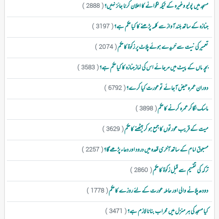
مسجد میں پولیو وغیرہ کے ٹیکہ لگوانے کا اعلان کرنا جائز نہیں؟
( 2888 )
جنازہ کے ساتھ بلند آواز سے کلمہ پڑھنے کا کیا حکم ہے؟
( 3197 )
تعمیر کی نیت سے خریدے ہوئے پلاٹ پر زکوۃ کا حکم
( 2074 )
بچہ ماں کے پیٹ میں مرجائے اس کی نماز جنازہ کا کیا حکم ہے؟
( 3583 )
دوران عمرہ حیض آجائے تو عورت کیا کرے؟
( 6792 )
ماسک لگاکر عمرہ کرنے کا حکم
( 3898 )
میت کے قریب عورتوں کا جمع ہو کر بیٹھنے کا حکم
( 3629 )
مسبوق امام کے ساتھ آخری قعدہ میں درود اور دعاء پڑھے گا؟
( 2257 )
ترکہ کی تقسیم سے قبل زکوۃ کا حکم
( 2860 )
دودھ پلانے والی اور حاملہ عورت کے لئے روزے کا حکم
( 1778 )
کیا مسجد کی ہر منزل میں محراب بنانا لازم ہے؟
( 3471 )