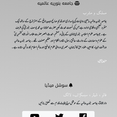
جامعه بنوریه عالمیه
t
)
مسلک و مشرب
جامعہ بنوریہ عالمیہ مذھبی روایات کی پاسداری اور قدیم صالح وجدید نافع کے امترازج کے ساتھ ایک
منفرد تعلیمی و فلاحی ادارہ ہے جس کی نسبت محدث کبیر حضرت مولانا سید محمد یوسف بنوریؒ کی طرف
ہے۔ جوجامعہ علوم اسلامیہ بنوری ٹاؤن کے بانی و مہتمم، محدث العصر حضرت علامہ انور شاہ کشمیری ؒ
کے علوم و معارف کے وارث، عاشق رسول، قادر الکلام اور عظیم مصنف تھے ۔ جامعہ بنوریہ عالمیہ
وراثت انبیاء کا امین، علماء حق کا ترجمان، عصری و دینی علوم کا منبع اور عالم اسلام کا روشن ستارہ ہے۔
مزید پڑہیں
سوشل میڈیا
فالو ، شیئر ، سبسکرائب، لائک
دار الافتاء جامعہ بنوریہ عالمیہ کے سوشل میڈیا پلیٹ فارم سے تعلق بنائیں