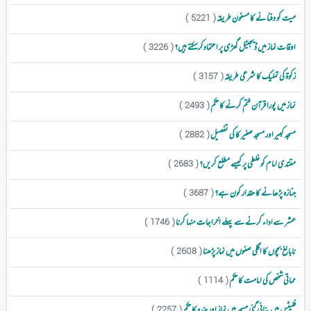
میت کو دفنانے کا مسنون طریقہ
( 5221 )
اوقات نماز میں ڈیجیٹل گھڑی پر اعتمادکرسکتے ہیں؟
( 3226 )
زکوۃ کی تملیک کا شرعی طریقہ
( 3157 )
نماز میں پورا قرآن ختم کرنے کا حکم
( 2493 )
مسجد کبیر اور مسجد صغیر کا کی تفصیل
( 2882 )
مقتدی امام کو غلطی پر کیسے مطلع کریں؟
( 2683 )
جنازہ پڑھانے کا حقدار کون ہے؟
( 3687 )
عشر سےاداء کرنےسے پہلے اخراجات منہا کرنا
( 1746 )
نابالغ بچوں کا اگلی صفوں میں نماز پڑھنا
( 2608 )
مماتی شخص کی امامت کا حکم
( 1114 )
فلیٹس میں بنائی گئی مسجد میں نماز اور چندہ کا حکم
( 2257 )