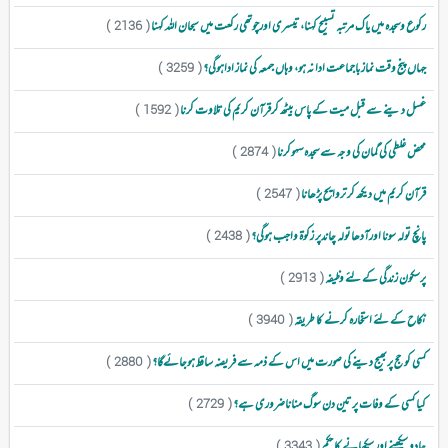
رکوع وسجدہ میں یاک مرتبہ تسبیح کہنا، تیسری اورچوتھی رکعت میں سبحان اللہ کہنا
( 2136 )
جہاں پنج وقت نماز باجماعت ادا نہ ہو، وہاں جمعہ کی نماز اداہوگی؟
( 3259 )
غسل د ینے سے قبل میت کے پاس بیٹھ کرقرآن کریم کی تلاوت کرنا
( 1592 )
محض غلطی کی گمان کی وجہ سے سجدہ سہوکرنا
( 2874 )
قرآن کریم میں دیکھ کر تروایح پڑھانا
( 2547 )
پانچ تولہ سونا اورآدھاتولہ چاندپر زکوۃ واجب ہوگی؟
( 2438 )
پرسکون زندگی کے لئے وظیفہ
( 2913 )
نکاح کے لئے استخارہ کرنے کا طریقہ
( 3940 )
کسی کو حج پربھیج دینے کی صورت میں اس کے ذمہ سے فریضہ ساقط ہوجائےگا؟
( 2880 )
کیا کسی کے وفات پر تین دن سوگ مناناضروری ہے؟
( 2729 )
جادو سیکھنے اور سیکھانے کا حکم
( 3343 )