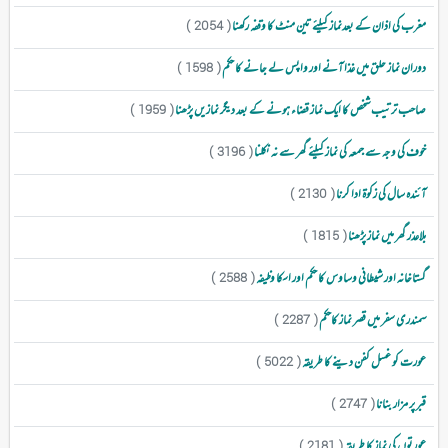
مغرب کی اذان کے بعدنماز کیلئے تین منٹ کا وقفہ رکھنا
( 2054 )
دوران نماز حلق میں غذا آنے اور واپس لے جانے کا حکم
( 1598 )
صاحب ترتیب شخص کا ایک نماز قضاء ہونے کے بعد دیگر نمازیں پڑھنا
( 1959 )
خوف کی وجہ سے جمعہ کی نماز کیلئے گھر سے نہ نکلنا
( 3196 )
آئندہ سال کی زکوۃ ادا کرنا
( 2130 )
بلاعذر گھر میں نماز پڑھنا
( 1815 )
گستاخانہ اور شیطانی وساوس کا حکم اور اسکا وظیفہ
( 2588 )
سمندری سفر میں قصر نماز کاحکم
( 2287 )
عورت کو غسل کفن دینے کا طریقہ
( 5022 )
قبر پر مزار بنانا
( 2747 )
عورتوں کی نماز کا طریقہ
( 2181 )