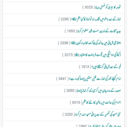
شوہر کا بیوی کو غسل دینا
( 3025 )
نماز کے بعد وضو میں شک ہو تو نماز کا کیا حکم ہوگا؟
( 2295 )
جدید آلات کے ذریعہ سمت قبلہ معلوم کرنا
( 1653 )
اجتماعی قربانی میں جانور کی ہلاکت کا ذمدارکون ہوگا؟
( 2338 )
زکوۃ کی ادائیگی میں قیمت فروخت کا اعتبار ہوگا
( 2073 )
فجر کے بعد قربانی کرسکتے ہیں؟
( 1913 )
امام کیلئے ظہر کی نماز سے قبل سنتیں پڑھنا کیسا ہے؟
( 3441 )
صف کے درمیان میں کرسی رکھ کر نماز پڑھنا
( 2655 )
احرام کی حالت میں ناخن کاٹنے کا حکم
( 6319 )
نئی مسجد کی تعمیر کے بعد پرانی مسجد منہدم کرنا
( 2233 )
دعاء میں ہاتھ کس طرح اٹھائیں؟
( 1960 )