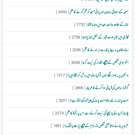
مسجد کے اضافی سامان اور پرانی مسجد کو ختم کرنے کا حکم
( 3430 )
نماز کے علاوہ حالتِ سجدہ میں دعا مانگنا
( 2732 )
گاڑی میں بغیر جہت قبلہ کے نفل نماز پڑھنا
( 2738 )
روزہ کا فدیہ دینے پر قدرت نہ ہو نے کا حکم
( 3296 )
انفرادی شخص کے پیچھے اقتداء کی نیت کرنا
( 3089 )
دانتوں پر بریسز لگے ہوں تو کیا روزہ میں برش کرسکتے ہیں؟
( 1917 )
گزشتہ سالوں کی قربانی ادا کرنے کا طریقہ
( 2866 )
منت یا نذر ماننے والا منت یا نذرکی چیز خود کھاسکتا ہے؟
( 3201 )
پلاٹ خریدنے یا بیچنے کی نیت کرنے سے اس پر زکوۃ کا حکم
( 2074 )
عمرہ پر جانے والاحنفی شخص وتر امام کے پیچھے پڑھے یا الگ؟
( 1891 )