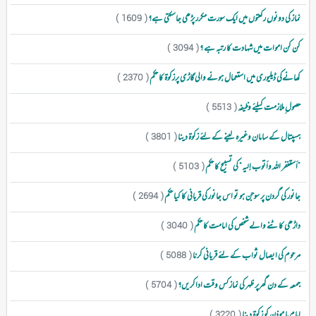
نماز کی دونوں رکعتوں میں ایک سورت مکرر پڑھی جاسکتی ہے؟
( 1609 )
کن کن اموات میں شہادت کا رتبہ ہے ؟
( 3094 )
کھانےکی ڈیلیوری میں استعمال ہونے والی گاڑی پرزکوۃ کا حکم
( 2370 )
حصول ِملازمت کیلئے وظیفہ
( 5513 )
ہسپتال کے سامان وغیرہ لینے کے لئے زکوۃ دینا
( 3801 )
”أستغفر الله وأتوب إلیہ“ کی تسبیح کا حکم
( 5103 )
جانور کی گردن پر سوجن ہو تو اس جانور کی قربانی کا کیا حکم
( 2694 )
داڑھی کاٹنے والے شخص کی امامت کا حکم
( 3040 )
مرحوم کی ایصال ثواب کے لئے قربانی کرنا
( 5088 )
جمعہ کے دن گھرپر ظہر کی نماز کس وقت اداکریں؟
( 5704 )
امام یا موذن کو زکوۃ دینا
( 3220 )