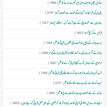
نماز میں بچوں کا صف اول میں کھڑے ہونے کا حکم
( 1899 )
حج بدل کی شرائط اور کسی زندہ کی طرف سے طواف کرنا
( 3197 )
بیماریوں سے صحت یابی کےلیے آیتِ کریمہ” سوالاکھ“ پڑھنا
( 1607 )
قرض لےکر حج کرنا
( 1823 )
بڑےجانور کے ذبح پر ممانعت والی جگہوں پر قربانی کا حکم
( 1568 )
جانور نے اگر صرف ایک دانت نکالا ہو تو قربانی ہوجائےگی؟
( 2989 )
مرحومین کے ایصال ثواب کیلئے قربانی کرنے کا حکم
( 2961 )
شب کور جانور (وہ جانورجو رات کو نہ دیکھ سکے)کی قربانی کا حکم
( 1283 )
میت کو دفنانے کے بعد دوبارہ نکالنے کا حکم
( 3727 )
حائضہ کے لئے طوافِ زیارت و طوافِ وداع کا حکم
( 2891 )
ایسے ادارے میں اجتماعی قربانی کا حصہ لینا جوشرکاء کو متعین کیے بغیر محض قربانی کردیتے ہوں
( 3600 )