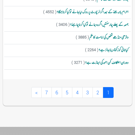
احرام باندھنے کے بعد اگرائرپورٹ پر روک لیاجائے توکیاکرناہوگا؟
( 4552 )
جمعہ کے پہلے چارسنتیں اگررہ جائے توکیا کرناچاہئے؟
( 3406 )
داڑھی منڈھے شخص کی امامت کا حکم
( 3885 )
کیانانی کو زکوۃ دیناجائز ہے؟
( 2264 )
دوران اعتکاف کن امورکی اجازت ہے؟
( 3271 )
(
>
7
6
5
4
3
2
1
c
u
r
r
e
n