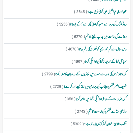
تہجداورقیام اللیل میں کوئی فرق ہے؟
( 3645 )
روڈ کٹنگ کی وجہ سے مسجد کو اپنی جگہ سے آگےبڑھانا
( 3256 )
روزے کی حالت میں بھاپ لینے کا حکم
( 6270 )
دس سال سے کم عمر بچے کو فطرانہ کی رقم دینا
( 4678 )
موبائل لوڈ کے ذریعہ زکوۃ کی ادائیگی کرنا
( 1897 )
کوروناوائرس کی وجہ سے صف میں نمازیوں کے درمیان فاصلہ رکھنا
( 2799 )
ضعیف العمر شخص پیشاب کی بیماری میں نماز کیسے ادا کرے؟
( 2729 )
کسی ضرورت کے خاطرادائیگی زکوۃ میں تاخیرکرنا
( 958 )
داڑھی منڈے شخص کی امامت کا حکم
( 2743 )
قطب شاہی اعوان کو زکوۃ دیناجائز ہے؟
( 5302 )