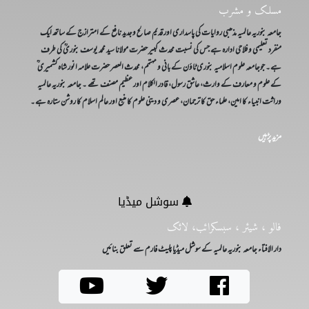
مسلک و مشرب
جامعہ بنوریہ عالمیہ مذھبی روایات کی پاسداری اور قدیم صالح وجدید نافع کے امترازج کے ساتھ ایک
منفرد تعلیمی و فلاحی ادارہ ہے جس کی نسبت محدث کبیر حضرت مولانا سید محمد یوسف بنوریؒ کی طرف
ہے۔ جوجامعہ علوم اسلامیہ بنوری ٹاؤن کے بانی و مہتمم، محدث العصر حضرت علامہ انور شاہ کشمیری ؒ
کے علوم و معارف کے وارث، عاشق رسول، قادر الکلام اور عظیم مصنف تھے ۔ جامعہ بنوریہ عالمیہ
وراثت انبیاء کا امین، علماء حق کا ترجمان، عصری و دینی علوم کا منبع اور عالم اسلام کا روشن ستارہ ہے۔
مزید پڑہیں
سوشل میڈیا
فالو ، شیئر ، سبسکرائب، لائک
دار الافتاء جامعہ بنوریہ عالمیہ کے سوشل میڈیا پلیٹ فارم سے تعلق بنائیں