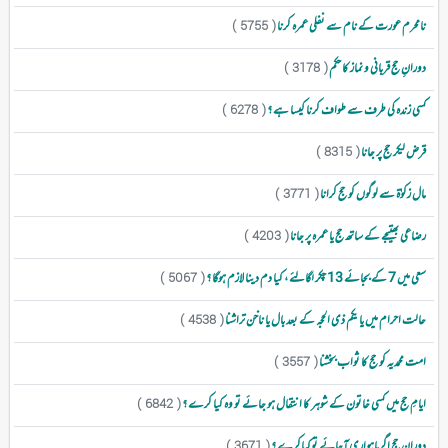
نامحرم عورت کے نام سے نفلی عمرہ کرنا
( 5755 )
دورانِ حج قربانی و نماز کا حکم
( 3178 )
کسی زندہ کی طرف سے طواف کرنا کیسا ہے ؟
( 6278 )
قرض لیکر حج پر جانا
( 8315 )
مال زکوٰۃ سے لوگوں کو حج کرانا
( 3771 )
رضاعی بھتیجے کے ساتھ حج یا عمرہ پر جانا
( 4203 )
سعی میں 7 کے بجائے 13 چکر لگالئے ، کیا دم دینا لازم ہوگا ؟
( 5067 )
حالت احرام میں یا یکم ذی الحجہ کے بعد بال یا ناخن تراشنا
( 4538 )
امت محمدیہ کو حج کا ثواب بخشنا
( 3557 )
ایامِ حج میں کسی خاتون کے شوہر کا انتقال ہو جائے تو وہ کیا کرے ؟
( 6842 )
دوران حج اگرماہواری آجائے توکیاکرے ؟
( 3671 )