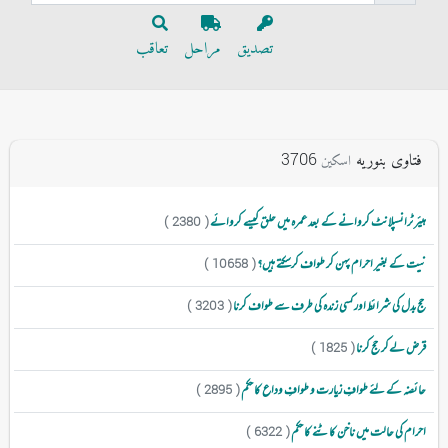
تصدیق
مراحل
تعاقب
فتاوی بنوریه
3706
اسکین
ہیئر ٹرانسپلانٹ کروانے کے بعد عمرہ میں حلق کیسے کروائے
( 2380 )
نیت کے بغیر احرام پہن کر طواف کرسکتے ہیں؟
( 10658 )
حج بدل کی شرائط اور کسی زندہ کی طرف سے طواف کرنا
( 3203 )
قرض لےکر حج کرنا
( 1825 )
حائضہ کے لئے طوافِ زیارت و طوافِ وداع کا حکم
( 2895 )
احرام کی حالت میں ناخن کاٹنے کا حکم
( 6322 )