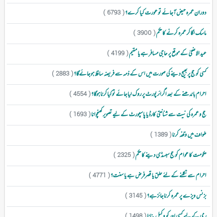
دوران عمرہ حیض آجائے تو عورت کیا کرے؟
( 6793 )
ماسک لگاکر عمرہ کرنے کا حکم
( 3900 )
عید الاضحیٰ کے موقع پر حاجی مسافر ہے یا مقیم
( 4199 )
کسی کو حج پربھیج دینے کی صورت میں اس کے ذمہ سے فریضہ ساقط ہوجائےگا؟
( 2883 )
احرام باندھنے کے بعد اگرائرپورٹ پر روک لیاجائے توکیاکرناہوگا؟
( 4554 )
حج و عمرہ کی نیت سے شناختی کارڈ یا پاسپورٹ کے لیے تصویر کھنچوانا
( 1693 )
طواف میں وقفہ کرنا
( 1389 )
حکومت کا عوام کو حج سبسڈی دینے کا حکم
( 2325 )
احرام سے نکلنے کے لئے حلق یا قصرفرض ہے یا سنت؟
( 4771 )
بزنس ویزے پر عمرہ کرناجائزہے؟
( 3145 )
رمی کے لیے کسی اور کو وکیل بنانا
( 1498 )