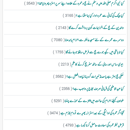
کیا نبی اکرم صلی اللہ علیہ و سلم نے حج و عمرہ کے علاوہ اپنے سر پر استرہ پھروایا تھا ؟
( 3543 )
کیا بینک کی کمائی سے عمرہ اداء کیا جاسکتا ہے ؟
( 3165 )
والدین کے حج کے اخراجات کون برداشت کرے گا
( 2143 )
دوسرے عمرے کے لئے مسجد عائشہ سے احرام باندھنا
( 7080 )
کیا نا بالغی میں کیے ہوے حج سے فرض ساقط ہو جائے گا
( 1755 )
بیوی ساس اور سالی کے ساتھ سفر حج کرنے کا حکم
( 2213 )
نفلی حج بہتر ہے یا صدقہ خیرات کردینا زیادہ افضل ہے؟
( 3562 )
کیا عید الاضحی کی قربانی صرف حجاج پر واجب ہے؟
( 2356 )
طواف کیلئے احرام کی حالت میں چمڑے کے موزے پہننا
( 5291 )
گنجا اگر عمرہ کی ادائیگی کے بعد استرا نہ پھیرے تو دم لازم ہے
( 3474 )
قرض لیکر عمرہ کی سعادت حاصل کرنا کیسا ہے
( 4793 )