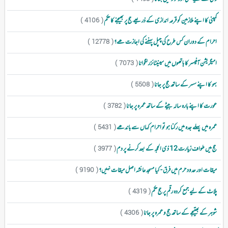
کمپنی کا اپنے ملازمین کو قرعہ اندازی کے ذریعے حج پر بھیجنے کا حکم
( 4106 )
احرام کے دوران کس طرح کی چپل پہننے کی اجازت ھے؟
( 12778 )
امیگریشن آفیسر کا ہاتھوں میں سینیٹائزر لگوانا
( 7073 )
بہو کا اپنے سسر کے ساتھ حج پر جانا
( 5508 )
عورت کا اپنے بارہ سالہ بیٹے کے ساتھ عمرہ پر جانا
( 3782 )
عمرہ میں پہلے جدہ میں رکنا ہو تو احرام کہاں سے باندھے
( 5431 )
حج میں طواف زیارت 12 ذی الحجہ کے بعدکرنے پر دم
( 3977 )
میقات اور حدود حرم میں فرق - کیا مسجد عائشہ اصل میقات نہیں؟
( 9190 )
پلاٹ کے لیے جمع کردہ رقم پر حج حکم
( 4319 )
شوہر کے بھتیجے کے ساتھ حج و عمرہ پر جانا
( 4306 )