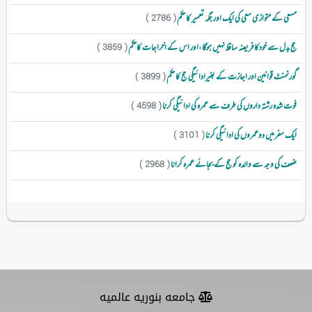
مسعی کے متوازی سعی کی ایک اور جگہ تعمیر کا حکم
( 2786 )
حج بدل سے خودکا فریضہ ساقط نہیں ہوگا ،اور اس کے اخراجات کاحکم
( 3859 )
گورنمنٹ قوانین اور اجازت کے بغیرادائیگی حج کا حکم
( 3899 )
فوت شدہ رشتہ داروں کی طرف سے عمرہ کی ادائیگی کرنا
( 4598 )
ایک سفرمیں دوعمروں کی ادائیگی کرنا
( 3101 )
ضعف کی وجہ سے والدہ کو حج کے بجائے عمرہ کرانا
( 2968 )
جامعه بنوریه عالمیه