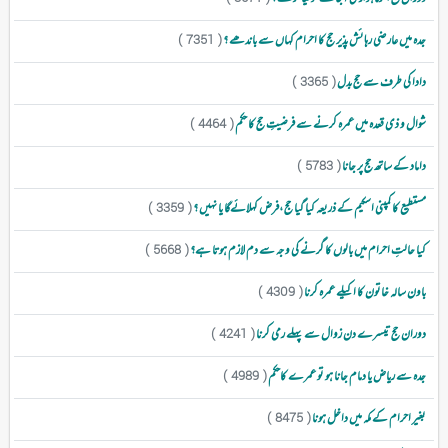
جدہ میں عارضی رہائش پذیر حج کا احرام کہاں سے باندھے ؟
( 7351 )
دادا کی طرف سے حج بدل
( 3365 )
شوال و ذی قعدہ میں عمرہ کرنے سے فرضیتِ حج کا حکم
( 4464 )
داماد کے ساتھ حج پر جانا
( 5783 )
مستطیع کا کمپنی اسکیم کے ذریعہ کیا گیا حج ،فرض کہلائےگا یا نہیں ؟
( 3359 )
کیا حالتِ احرام میں بالوں کا گرنے کی وجہ سے دم لازم ہوتا ہے؟
( 5668 )
باون سالہ خاتون کا اکیلے عمرہ کرنا
( 4309 )
دوران حج تیسرے دن زوال سے پہلے رمی کرنا
( 4241 )
جدہ سے ریاض یا دمام جانا ہو تو عمرے کاحکم
( 4989 )
بغیر احرام کے مکہ میں داخل ہونا
( 8475 )