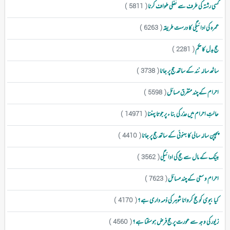
کسی رشتہ کی طرف سے نفلی طواف کرنا
( 5811 )
عمرہ کی ادائیگی کا درست طریقہ
( 6263 )
حج بدل کا حکم
( 2281 )
ساٹھ سالہ نند کے ساتھ حج پر جانا
( 3738 )
احرام کے چند متفرق مسائل
( 5598 )
حالتِ احرام میں عذر کی بنا ء پر جوتا پہننا
( 14971 )
پچپن سالہ سالی کا بہنوئی کے ساتھ حج پر جانا
( 4410 )
بینک کے مال سے حج کی ادائیگی
( 3562 )
احرام و سعی کے چند مسائل
( 7623 )
کیا بیوی کو حج کروانا شوہر کی ذمہ داری ہے ؟
( 4170 )
زیور کی وجہ سے عورت پر حج فرض ہوسکتا ہے ؟
( 4560 )