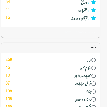
64
تاریخ
:
41
عقوبات
:
16
قرآن و حدیث
:
Total Fatawa 3706
باب
259
نماز
45
احکام مسجد
101
عملیات و اذکار
37
نوافل عبادات
138
جنائز
108
روزہ و رمضان
139