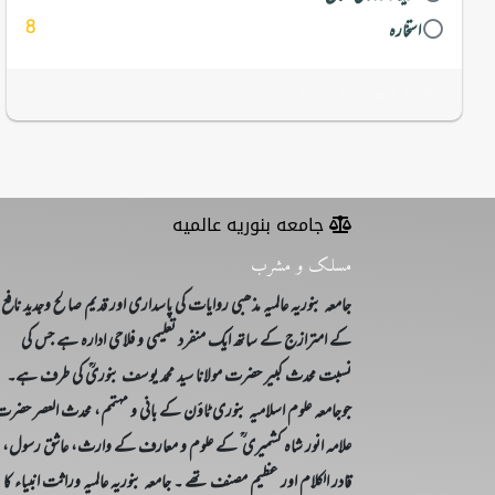
8
استخارہ
Total Fatawa 3706
جامعه بنوریه عالمیه
مسلک و مشرب
جامعہ بنوریہ عالمیہ مذھبی روایات کی پاسداری اور قدیم صالح وجدید نافع
کے امترازج کے ساتھ ایک منفرد تعلیمی و فلاحی ادارہ ہے جس کی
نسبت محدث کبیر حضرت مولانا سید محمد یوسف بنوریؒ کی طرف ہے۔
جوجامعہ علوم اسلامیہ بنوری ٹاؤن کے بانی و مہتمم، محدث العصر حضر
علامہ انور شاہ کشمیری ؒ کے علوم و معارف کے وارث، عاشق رسول،
قادر الکلام اور عظیم مصنف تھے ۔ جامعہ بنوریہ عالمیہ وراثت انبیاء کا