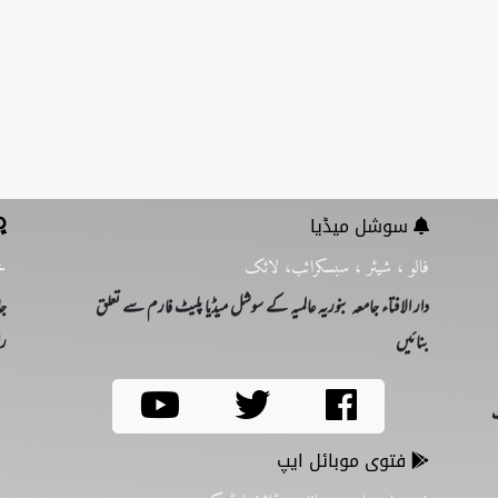
سوشل میڈیا
فالو ، شیئر ، سبسکرائب، لائک
خ
دار الافتاء جامعہ بنوریہ عالمیہ کے سوشل میڈیا پلیٹ فارم سے تعلق
جا
بنائیں
را
ت
فتوی موبائل ایپ