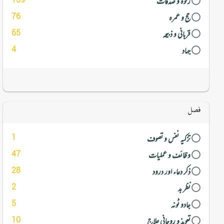
زکوۃ و صدقات
76
حج و عمرہ
65
قربانی و ذبیحہ
4
جہاد
Total Fatawa 3706
فصل
1
تزکیہ نفس و تصوف
47
وظائف و عملیات
28
ذکر دعاء اور درود
2
نظر بد
5
جادو ٹونہ
10
تعویذ و روحانی علاج