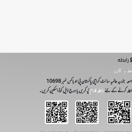
رابطه
ط و کتابت
معہ بنوریہ عالمیہ سائٹ کراچی پاکستان پی او باکس نمبر 10698
بطہ کرنے کے لئے
رابطہ فارم
پُر کریں یا درج ذیل کوڈ اسکین کریں۔