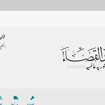
فتوی 
اسکین
تصدیق
مراحل
تع