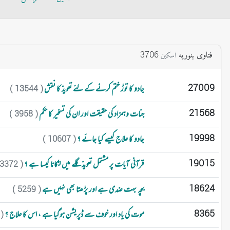
فتاوی بنوریه
3706
اسکین
27009
جادو کا توڑ ختم کرنے کے لئے تعویذ کا نقش
( 13544 )
21568
جنات وہمزاد کی حقیقت اور ان کی تسخیر کا حکم
( 3958 )
19998
جادو کا علاج کیسے کیا جائے ؟
( 10607 )
19015
قرآنی آیات پر مشتمل تعویذ گلے میں لٹکانا کیسا ہے ؟
( 3372 )
18624
بچہ بہت ضدی ہے اور پڑھتا بھی نہیں ہے
( 5259 )
8365
موت کی یاد اور خوف سے ڈپریشن ہوگیا ہے ، اس کا علاج ؟
3547 )