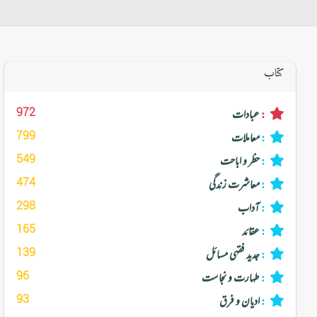
کتاب
972
عبادات
:
799
معاملات
:
549
حظر و اباحت
:
474
معاشرت زندگی
:
298
آداب
:
165
عقائد
:
139
جدید فقہی مسائل
:
96
طہارت و نجاست
:
93
ادیان و فرق
: