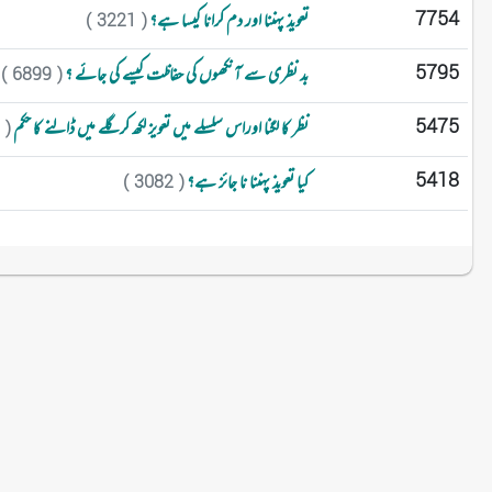
7754
تعویذ پہننا اور دم کرانا کیسا ہے؟
( 3221 )
5795
بد نظری سے آنکھوں کی حفاظت کیسے کی جائے ؟
( 6899 )
5475
نظر کا لگنا اوراس سلسلے میں تعویز لکھ کر گلے میں ڈالنے کا حکم
( 3706 )
5418
کیا تعویذ پہننا نا جائز ہے؟
( 3082 )