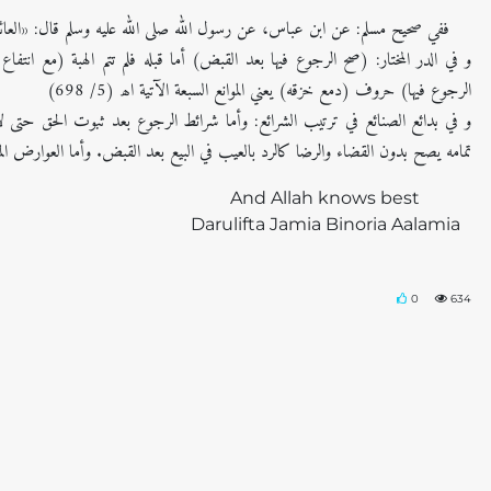
له عليه وسلم قال: «العائد في هبته، كالكلب يقيء، ثم يعود في قيئه» اھ (3/ 1241)
فاع مانعه) الآتي (وإن كره) الرجوع (تحريما) وقيل: تنزيها نهاية (إلی قوله) (ويمنع
الرجوع فيها) حروف (دمع خزقه) يعني الموانع السبعة الآتية اھ (5/ 698)
تى لا يصح بدون القضاء والرضا لأن الرجوع فسخ العقد بعد تمامه وفسخ العقد بعد
بعد القبض. وأما العوارض المانعة من الرجوع فأنواع منها هلاك الموهوب (6/ 128) واللہ اعلم بالصواب!
And Allah knows best
Darulifta Jamia Binoria Aalamia
0
634