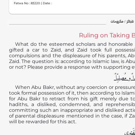
Fatwa No :
83220
| Date :
حظر و اباحت / جائ
Ruling on Taking B
What do the esteemed scholars and honorable m
gifted a car to Zaid, and Zaid took full possess
compulsions and the displeasure of his parents, A
Zaid. The question is: according to Islamic law, is A
or not? Please provide a response with supporting 
الجوابُ حامِ
When Abu Bakr, without any coercion or pressure, g
took formal possession of it, then according to Islami
for Abu Bakr to retract from his gift merely due t
hadiths, a disliked, condemned, and reprehensib
committing such an inappropriate and disliked acti
of parental displeasure mentioned in the case, if Zai
will be rewarded for this act.
مأخَذُ