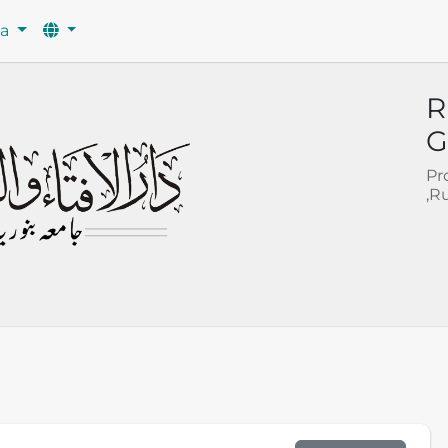
wa
R
G
Pr
,R