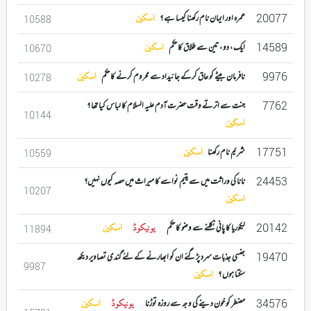
20077
عمرہ اور ایمان نام رکھنا کیسا ہے ؟
اسکین
10588
14589
ایک ، دو ، تین سے طلاق کا حکم
اسکین
10670
9976
نافرمان بیٹے کو عاق کرکے جائیداد سے محروم کرنے کا حکم
اسکین
10278
7762
جنت سے اترتے وقت حضرت آدم علیہ السلام کا لباس کیا تھا ؟
10144
اسکین
17751
شریم نام رکھنا
اسکین
10559
24453
نانا کی وراثت میں سے یتیم نواسے کا میراث میں حصہ کیوں نہیں؟
10207
اسکین
20142
لیکوریا کا پانی نکلنے سے وضو کا حکم
یونیکوڈ
اسکین
11894
19470
جنسی جذبات سرد پڑگئے ان کو ابھارنے کے لئے گندی تصاویر دیکھ
9987
سکتا ہوں ؟
اسکین
34576
مضطر کو خون دینے کی وجہ سے روزہ توڑنا
یونیکوڈ
اسکین