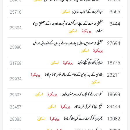
3565
مباشرت کے آداب بتادیں
اسکین
25718
3444
تبلیغی جماعت کے چلے اورگشت کا ثبوت اور جہاد کے متعلق ان کا
29304
موقف
یونیکوڈ
اسکین
27694
تبلیغی جماعت میں سال یا چار ماہ پر جانے پر اہلیہ کے ازدواجی مسائل
25996
یونیکوڈ
اسکین
18776
رزق کی کشادگی کیلئے وظیفہ
یونیکوڈ
اسکین
31769
23211
شادی کے بعد بیوی کے نام کے ساتھ شوہر کا نام لگانا
یونیکوڈ
29934
اسکین
18699
نظر اتارنے کا ایک مجرب و مستند وظیفہ
یونیکوڈ
اسکین
29397
39444
خلع لینے کا شرعی طریقہ کار
یونیکوڈ
اسکین
33457
19082
مچھروں کو کرنٹ دے کر یا جلا کر مارنا
یونیکوڈ
اسکین
29083