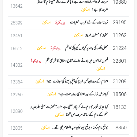
19380
صرف محمد نام رکھنا درست ہے ؟ یا محمد کے ساتھ کسی نام کا اضافہ
13642
ضروری ہے ؟
اسکین
29195
نرینہ اولاد کے لئے مجرب عملیات
یونیکوڈ
اسکین
25399
11262
عقیقہ کا مسنون طریقہ
اسکین
13451
21224
محض شک کی بناء پر کپڑوں کی پاکی کا حکم
یونیکوڈ
اسکین
16612
32301
فلموں ڈراموں میں ہونے والے نکاح و طلاق کا شرعی حکم
یونیکوڈ
14332
اسکین
31209
احرام کے دوران کس طرح کی چپل پہننے کی اجازت ھے؟
اسکین
13364
18506
کیا فرض نماز کے بعد اجتماعی دعا بدعت ہے ؟
اسکین
13250
18133
کیا بیوی شوہر کا نام لے کر پکار سکتی ہے ؟ اور آنحضرت صلی اللہ علیہ و
12890
سلم کے نام کے ساتھ صرف ص لکھنا
اسکین
8350
یوشع نام رکھنا ، یوشع بن نون علیہ السلام نبی تھے ۔
اسکین
12805