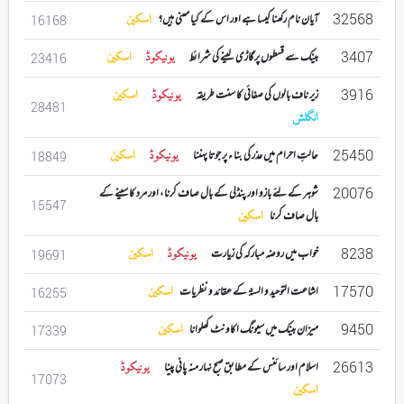
32568
آیان نام رکھنا کیسا ہے اور اس کے کیا معنی ہیں؟
اسکین
16168
3407
بینک سے قسطوں پر گاڑی لینے کی شرائط
یونیکوڈ
اسکین
23416
3916
زیر ناف بالوں کی صفائی کا سنت طریقہ
یونیکوڈ
اسکین
28481
انگلش
25450
حالتِ احرام میں عذر کی بنا ء پر جوتا پہننا
یونیکوڈ
اسکین
18849
20076
شوہر کے لئے بازو اور پنڈلی کے بال صاف کرنا ، اور مرد کا سینے کے
15547
بال صاف کرنا
اسکین
8238
خواب میں روضہ مبارکہ کی زیارت
یونیکوڈ
اسکین
19691
17570
اشاعت التوحید و السنۃ کے عقائد و نظریات
اسکین
16255
9450
میزان بینک میں سیونگ اکاونٹ کھلوانا
اسکین
17339
26613
اسلام اور سائنس کے مطابق صبح نہار منہ پانی پینا
یونیکوڈ
17073
اسکین