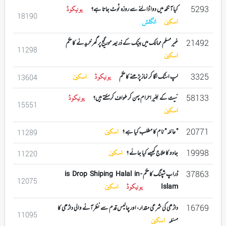
5293
کیا آنکھ میں دوا ڈالنے سے روزہ ٹوٹ جاتا ہے؟
یونیکوڈ
18190
اسکین
انگلش
21492
غیر مسلم ممالک میں بینک کے ذریعہ مورگیج پر گھر خریدنے کا حکم
11298
اسکین
3325
لپ اسٹک لگا کر نماز پڑھنے کا حکم
یونیکوڈ
اسکین
13604
58133
نیت کے بغیر احرام پہن کر طواف کرسکتے ہیں؟
یونیکوڈ
15551
اسکین
20771
" عائلہ " نام کا مطلب کیا ہے ؟
اسکین
11289
19998
جادو کا علاج کیسے کیا جائے ؟
اسکین
11220
37863
ڈراپ شپنگ کا حکم - is Drop Shiping Halal in
12075
Islam
یونیکوڈ
اسکین
16769
داڑھی کی شرعی مقدار ، اور چالیس قدم سے نظر آنے والی داڑھی کا
11095
مسئلہ
اسکین