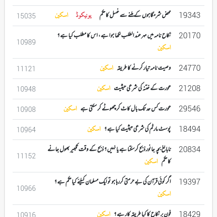
19343
محض شرمگاہوں کے ملنے سے غسل کا حکم
یونیکوڈ
اسکین
15035
20170
نکاح نامہ میں مہر عند الطلب لکھا ہوا ہے ، اس کا مطلب کیا ہے ؟
10989
اسکین
24770
وصیت نامہ تیار کرنے کا طریقہ
اسکین
11121
21208
عورت کے ختنہ کی شرعی حیثیت
اسکین
10948
29546
عورت کس حد تک بال کاٹ کر چھوٹے کر سکتی ہے
اسکین
10908
18494
پوسٹ مارٹم کی شرعی حیثیت کیا ہے ؟
اسکین
10964
20834
نابالغ بچہ جانور ذبح کرسکتا ہے یا نہیں ؟ ذبح کے وقت تکبیر بھول جانے
11152
کا حکم
اسکین
19397
اگر کوئی قرآن کی بے حرمتی کررہا ہو تو ایک مسلمان کیلئے کیا حکم ہے ؟
10966
اسکین
18429
فون پر نکاح کا کیا طریقہ کار ہے ؟
اسکین
10916