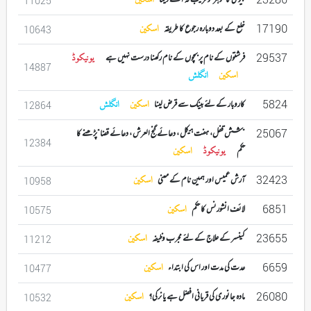
بیوی کا شوہر کو قریب نہ آنے دینا
اسکین
11025
17190
خلع کے بعد دوبارہ رجوع کا طریقہ
اسکین
10643
29537
فرشتوں کے نام پر بچوں کے نام رکھنا درست نہیں ہے
یونیکوڈ
14887
اسکین
انگلش
5824
کاروبار کے لئے بینک سے قرض لینا
اسکین
انگلش
12864
25067
”شش قفل، ہفت ہیکل ، دعائے گنج العرش ، دعائے قضا“پڑھنے کا
12384
حکم
یونیکوڈ
اسکین
32423
آرش عمیس اور ہمین نام کے معنی
اسکین
10958
6851
لائف انشورنس کا حکم
اسکین
10575
23655
کینسر کے علاج کے لئے مجرب وظیفہ
اسکین
11212
6659
عدت کی مدت اور اس کی ابتداء
اسکین
10477
26080
مادہ جانوری کی قربانی افضل ہے یا نرکی؟
اسکین
10532