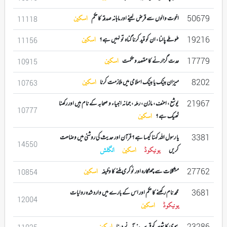
50679
اخوت والوں سے قرض لینے اور ماہانہ صدقہ کا حکم
اسکین
11118
19216
طوطے پالنا ، ان کو قید کرنا گناہ تو نہیں ہے ؟
اسکین
11156
17779
عدت گزارنے کا مقصد و حکمت
اسکین
10915
8202
میزان بینک یا بینک اسلامی میں ملازمت کرنا
اسکین
10763
21967
یوشع ، احنف ، مازن ، رملہ ، جمانہ انبیاء و صحابہ کے نام ہیں اور رکھنا
10777
ٹھیک ہے ؟
اسکین
3381
یا رسول اللہ کہنا کیسا ہے ؟ قرآن اور حدیث کی روشنی میں وضاحت
14550
کریں
یونیکوڈ
اسکین
انگلش
27762
مشکلات سے چھٹکارہ اور نوکری ملنے کا وظیفہ
اسکین
10854
3681
محمد نام رکھنے کا حکم اور اس کے بارے میں وارد شدہ روایات
12004
یونیکوڈ
اسکین
23286