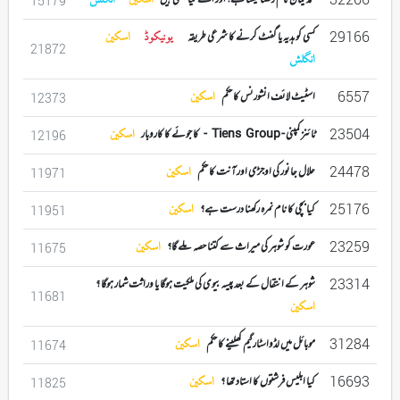
محمد یمان نام رکھنا کیسا ہے؟اور اسکے کیا معنی ہیں
اسکین
انگلش
15179
29166
کسی کو ہدیہ یا گفٹ کرنے کا شرعی طریقہ
یونیکوڈ
اسکین
21872
انگلش
6557
اسٹیٹ لائف انشورنس کا حکم
اسکین
12373
23504
ٹائنز کمپنی - Tiens Group - کا جوئے کا کاروبار
اسکین
12196
24478
حلال جانور کی اوجڑی اور آنت کا حکم
اسکین
11971
25176
کیا بچی کا نام نمرہ رکھنا درست ہے؟
اسکین
11951
23259
عورت کو شوہر کی میراث سے کتنا حصہ ملے گا؟
اسکین
11675
23314
شوہر کے انتقال کے بعد پیسہ بیوی کی ملکیت ہوگا یا وراثت شمار ہوگا ؟
11681
اسکین
31284
موبائل میں لڈواسٹار گیم کھلینے کا حکم
اسکین
11674
16693
کیا ابلیس فرشتوں کا استاد تھا ؟
اسکین
11825