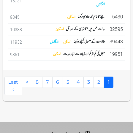
15731
انگلش
6430
بیٹے کا نام محمد ھادی رکھنا
اسکین
9845
32595
حالت حمل میں ہمبستری کے مسائل
اسکین
10388
39443
ملازمت کے حصول کیلئے وظیفہ
اسکین
انگلش
11932
19951
حیض کی کم از کم اور زیادہ سے زیادہ مدت
اسکین
9851
(
Last
>
8
7
6
5
4
3
2
1
c
›
u
r
r
e
n
t