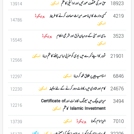
18923
حق مہر کی مختلف صورتیں اور ادائیگی کا حکم
اسکین
13914
4219
کسی وارث کا اپنا حصہ میراث معاف کرنے کا طریقہ
یونیکوڈ
14786
اسکین
3523
مذی اور منی کے درمیان فرق اور شرعی احکام
یونیکوڈ
15545
اسکین
21901
شوہر کا اپنے کمرے میں بیوی کو مغربی لباس پہننے کا حکم دینا
اسکین
12566
6846
اسٹامپ پیپر پر طلاق لکھ کر دینا
اسکین
12297
24676
کام اور شادی میں رکاؤٹ دور کرنے کے لئے وظیفہ
اسکین
12230
3494
میزان بینک میں سیونگ اکاونٹ اور Certificate of
12216
Islamic Investment کاحکم
اسکین
7010
الیزا نام رکھنا
یونیکوڈ
اسکین
13739
32206