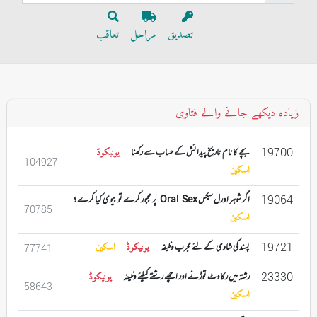
تصدیق
مراحل
تعاقب
زیادہ دیکھے جانے والے فتاوی
19700
بچے کا نام تاریخ پیدائش کے حساب سے رکھنا
یونیکوڈ
104927
اسکین
19064
اگر شوہر اورل سیکس Oral Sex پر مجبور کرے تو بیوی کیا کرے ؟
70785
اسکین
19721
پسند کی شادی کے لئے مجرب وظیفہ
یونیکوڈ
اسکین
77741
23330
رشتہ میں رکاوٹ توڑنے اور اچھے رشتے کیلئے وظیفہ
یونیکوڈ
58643
اسکین