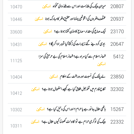
20807
میزان بینک کی ملازمت اور اس سے ملنے والی تنخواہ
اسکین
10470
20937
مختلف پتھروں کی انگوٹھی پہننا اور عقیق پتھر کامبارک ہونا
اسکین
10446
23170
ایک صاع کی مقدار - صاع کا وزن کتنا ہوتا ہے؟
اسکین
33600
20647
بیوی کو دیئے گئے زیورات کی زکوٰۃ کیا شوہر ادا کریگا ؟
اسکین
10431
5412
شعائر اسلام سے کیا مراد ہے؟ شعائر اسلام کی بے حرمتی کی سزا
11125
اسکین
23850
لے پالک کی نسبت اور وراثت کے احکام
اسکین
10404
32302
نکاح فارم میں تفویض طلاق کیا ہے کیسے استعمال ہوتا ہے؟
اسکین
10412
15267
ہاتھی حلال جانور ہے یا حرام ؟ اور اس کی دلیل کیا ہے؟
اسکین
10302
22332
بینک کی نوکری حرام ہے تو اکاونٹ کھولنا کیوں حلال ہے؟
اسکین
10311