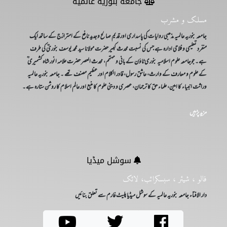
جامعه بنوریه عالمیه
)
مسلک و مشرب
جامعہ بنوریہ عالمیہ مذھبی روایات کی پاسداری اور قدیم صالح وجدید نافع کے امترازج کے ساتھ ایک
منفرد تعلیمی و فلاحی ادارہ ہے جس کی نسبت محدث کبیر حضرت مولانا سید محمد یوسف بنوریؒ کی طرف
ہے۔ جوجامعہ علوم اسلامیہ بنوری ٹاؤن کے بانی و مہتمم، محدث العصر حضرت علامہ انور شاہ کشمیری ؒ
کے علوم و معارف کے وارث، عاشق رسول، قادر الکلام اور عظیم مصنف تھے ۔ جامعہ بنوریہ عالمیہ
وراثت انبیاء کا امین، علماء حق کا ترجمان، عصری و دینی علوم کا منبع اور عالم اسلام کا روشن ستارہ ہے۔
مزید پڑہیں
سوشل میڈیا
فالو ، شیئر ، سبسکرائب، لائک
دار الافتاء جامعہ بنوریہ عالمیہ کے سوشل میڈیا پلیٹ فارم سے تعلق بنائیں