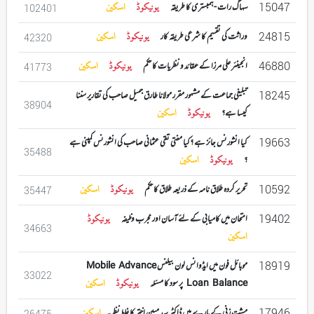
15047
سہاگ رات -ہمبستری کا طریقہ
یونیکوڈ
اسکین
102401
24815
وراثت کی تقسیم کا شرعی طریقہ کار
یونیکوڈ
اسکین
42320
46880
انجینئر علی مرزا کے عقائد و نظریات کا حکم
یونیکوڈ
اسکین
41773
18245
تبلیغی جماعت کے مشہور مقرر مولانا طارق جمیل صاحب کی تقاریر سننا
38904
کیسا ہے؟
یونیکوڈ
اسکین
19663
کیا انشورنس جائز ہے ؟کیا مفتی تقی عثمانی صاحب کی انشورنس کمپنی ہے
35488
؟
یونیکوڈ
اسکین
10592
تحریر کردہ طلاق نامہ کے ذریعہ طلاق کا حکم
یونیکوڈ
اسکین
35447
19402
امتحان میں کامیابی کے لئے آسان اور مجرب وظیفہ
یونیکوڈ
34663
اسکین
18919
موبائل فون میں ایڈوانس لون بیلنس Mobile Advance
33022
Loan Balance پر سود کا مسئلہ
یونیکوڈ
اسکین
17946
مشت زنی کے بارے میں ڈاکٹر سید مبین اختر کا غلط نظریہ
اسکین
26475