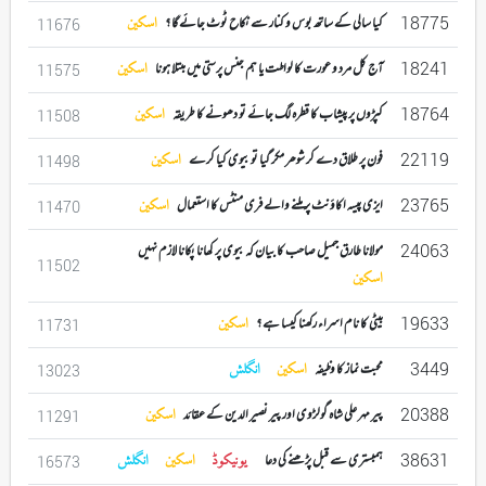
18775
کیا سالی کے ساتھ بوس و کنار سے نکاح ٹوٹ جائے گا ؟
اسکین
11676
18241
آج کل مرد و عورت کا لواطت یا ہم جنس پرستی میں مبتلا ہونا
اسکین
11575
18764
کپڑوں پر پیشاب کا قطرہ لگ جائے تو دھونے کا طریقہ
اسکین
11508
22119
فون پر طلاق دے کر شوھر مکر گیا تو بیوی کیا کرے
اسکین
11498
23765
ایزی پیسہ اکاؤنٹ پر ملنے والے فری منٹس کا استعمال
اسکین
11470
24063
مولانا طارق جمیل صاحب کا بیان کہ بیوی پر کھانا پکانا لازم نہیں
11502
اسکین
19633
بیٹی کا نام اسراء رکھنا کیسا ہے ؟
اسکین
11731
3449
محبت نماز کا وظیفہ
اسکین
انگلش
13023
20388
پیر مہر علی شاہ گولڑوی اور پیر نصیر الدین کے عقائد
اسکین
11291
38631
ہمبستری سے قبل پڑھنے کی دعا
یونیکوڈ
اسکین
انگلش
16573