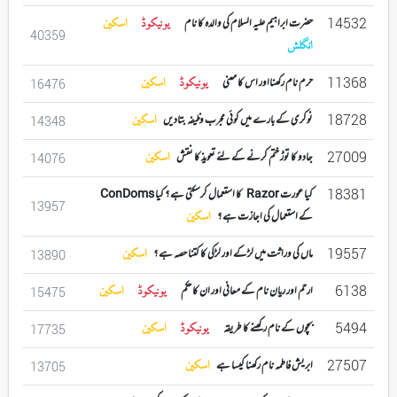
14532
حضرت ابراہیم علیہ السلام کی والدہ کا نام
یونیکوڈ
اسکین
40359
انگلش
11368
حرم نام رکھنااور اس کا معنی
یونیکوڈ
اسکین
16476
18728
نوکری کے بارے میں کوئی مجرب وظیفہ بتادیں
اسکین
14348
27009
جادو کا توڑ ختم کرنے کے لئے تعویذ کا نقش
اسکین
14076
18381
کیا عورت Razor کا استعمال کرسکتی ہے ؟ کیا ConDoms
13957
کے استعمال کی اجازت ہے ؟
اسکین
19557
ماں کی وراثت میں لڑکے اور لڑکی کا کتنا حصہ ہے ؟
اسکین
13890
6138
ارحم اور ریان نام کے معانی اور ان کا حکم
یونیکوڈ
اسکین
15475
5494
بچوں کے نام رکھنے کا طریقہ
یونیکوڈ
اسکین
17735
27507
ابریش فاطمہ نام رکھنا کیسا ہے
اسکین
13705