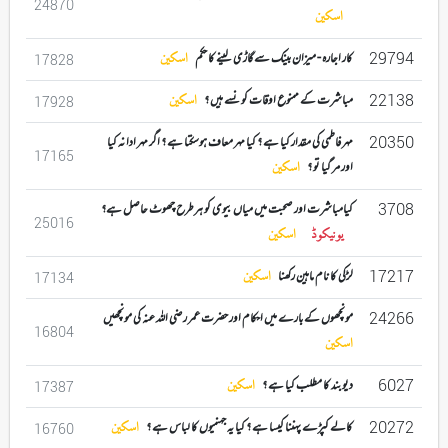
24870
اسکین
29794
کار اجارہ - میزان بینک سے گاڑی لینے کا حکم
اسکین
17828
22138
مباشرت کے ممنوع اوقات کونسے ہیں ؟
اسکین
17928
20350
مہر فاطمی کی مقدار کیا ہے ؟ کیا مہر معاف ہوسکتا ہے ؟ اگر مہر ادا نہ کیا
17165
اور مر گیا تو ؟
اسکین
3708
کیامباشرت اور صحبت میں میاں بیوی کو ہرطرح چھوٹ حاصل ہے؟
25016
یونیکوڈ
اسکین
17217
لڑکی کا نام ماہین رکھنا
اسکین
17134
24266
مونچھوں کے بارے میں احکام اور حضرت عمر رضی اللہ عنہ کی مونچھیں
16804
اسکین
6027
دیوبند کا مطلب کیا ہے ؟
اسکین
17387
20272
کالے کپڑے پہننا کیسا ہے ؟ کیا یہ جہنمیوں کا لباس ہے ؟
اسکین
16760