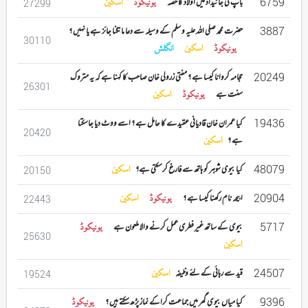
6759
باپ کی جائیداد میں اولاد کا حصہ
یونیکوڈ
اسکین
27299
3887
حضرت محمد صلی اللہ علیہ و سلم کے وسیلہ سے دعا مانگنا جائز ہے یا نہیں ؟
30110
یونیکوڈ
اسکین
انگلش
20249
حجامہ کروانا کیسا ہے ؟ مفتی زرولی خان صاحب کا کہنا ہے کہ یہ متروک
26301
سنت ہے
یونیکوڈ
اسکین
19436
کیا عمران خان قادیانی عقیدے کا حامل ہے ؟ اسے ووٹ دیا جاسکتا
20420
ہے ؟
اسکین
48079
کیا بیوی شوہر کو ہاتھ سے فارغ کرسکتی ہے؟
اسکین
20150
20904
ابیحہ نام رکھنا کیسا ہے ؟
یونیکوڈ
اسکین
22443
5717
بیوی کے ساتھ غیر فطری عمل کرنے والا ملعون ہے
یونیکوڈ
25630
اسکین
24507
قید سے رہائی کے لئے وظیفہ
اسکین
19524
9396
کیا میاں بیوی گھر میں جماعت کراکے نماز پڑھ سکتے ہیں ؟
یونیکوڈ