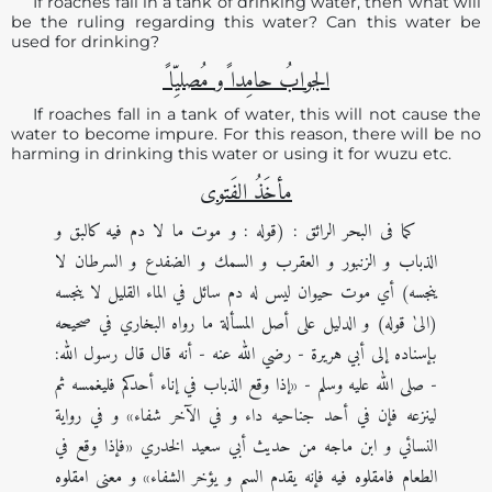
If roaches fall in a tank of drinking water, then what will
be the ruling regarding this water? Can this water be
used for drinking?
الجوابُ حامِدا ًو مُصلیِّا ً
If roaches fall in a tank of water, this will not cause the
water to become impure. For this reason, there will be no
harming in drinking this water or using it for wuzu etc.
مأخَذُ الفَتوی
کما فی البحر الرائق : (قوله : و موت ما لا دم فيه كالبق و
الذباب و الزنبور و العقرب و السمك و الضفدع و السرطان لا
ينجسه) أي موت حيوان ليس له دم سائل في الماء القليل لا ينجسه
‬‎‬‬(الیٰ قوله) و الدليل على أصل المسألة ما رواه البخاري في صحيحه
بإسناده إلى أبي هريرة - رضي الله عنه - أنه قال قال رسول الله:
- صلى الله عليه وسلم - «إذا وقع الذباب في إناء أحدكم فليغمسه ثم
لينزعه فإن في أحد جناحيه داء و في الآخر شفاء» و في رواية
النسائي و ابن ماجه من حديث أبي سعيد الخدري «فإذا وقع في
الطعام فامقلوه فيه فإنه يقدم السم و يؤخر الشفاء» و معنى امقلوه