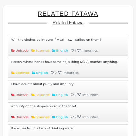
RELATED FATAWA
Related Fatawa
Will the clothes be impure if Mazi - مذی - strikes on them?
Unicode
Scanned
English
1
Impurities
Person, whose hands have some najis thing (ناپاک), touches anything.
Scanned
English
0
Impurities
I have doubts about purity and impurity.
Unicode
Scanned
English
2
Impurities
impurity on the slippers worn in the toilet
Unicode
Scanned
English
2
Impurities
If roaches fall in a tank of drinking water