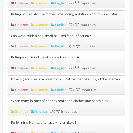
Unicode
Scanned
English
1
Impurities
Ruling of the Salah performed after doing ablution with impure water
Unicode
Scanned
English
1
Impurities
Can water with a bad smell be used for purification?
Unicode
Scanned
English
2
Impurities
Ruling on water of a well located near a drain
Unicode
Scanned
English
1
Impurities
If the pigeon dies in a water tank, what will be the ruling of the Shari’ah
Unicode
Scanned
English
0
Impurities
When enter in buss often they make the clothes and shoes dirty.
Scanned
English
0
Impurities
Performing Namaz after applying snake oil