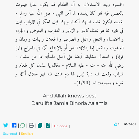
اغمسوه وجه الاستدلال به أن الطعام قد يكون حارا فيموت
بالغمس فيه فلو كان يفسده لما أمر النبي - صلى الله عليه وسلم -
بغمسه ليكون شفاء لنا إذا أكلناه و إذا ثبت الحكم في الذباب ثبت
في غيره مما هو بمعناه كالبق و الزنابير و العقرب و البعوض و الجراد
و الخنفساء و النحل و النمل و الصرصر و الجعلان و بنات و ردان و
البرغوث و القمل إما بدلالة النص أو بالإجماع كذا في المعراج ‬‎‬‬(الیٰ
قوله) و استدل مشايخنا أيضا على أصل المسألة بما عن سلمان -
رضي الله عنه - عنه - عليه السلام - «قال يا سلمان كل طعام و
شراب وقعت فيه دابة ليس لها دم فماتت فيه فهو حلال أكله و
شربه و وضوءه» اھ (1/93)۔
And Allah knows best
Darulifta Jamia Binoria Aalamia
1
3401
|
|
|
|
|
|
Unicode
|
Scanned
|
English