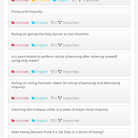
Unicode
Scanned
English
1
Impurities
Purity and Impurity
Unicode
English
0
Impurities
Ruling on giving the Holy Qur'an to non-Muslims
Unicode
English
0
Impurities
Is it permissible to perform istinja (cleansing after relieving oneself)
using only water?
Unicode
English
0
Impurities
Ruling on Using Zamzam Water for Istinja (Cleansing) and Removing
Impurity
Unicode
English
0
Impurities
Cleaning the mosque while in a state of major ritual impurity
Unicode
English
0
Impurities
Does Honey Remain Pure if a Cat Dies in a Drum of Honey?