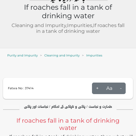
If roaches fall in a tank of
drinking water
Cleaning and Impurity,Impurities,If roaches fall
in a tank of drinking water
Purity and Impurity
Cleaning and Impurity
Impurities
+
Aa
-
Fatwa No :
37414
طہارت و نجاست / پاکی و ناپاکی کے احکام / نجاسات اور پاکی
If roaches fall in a tank of drinking
water