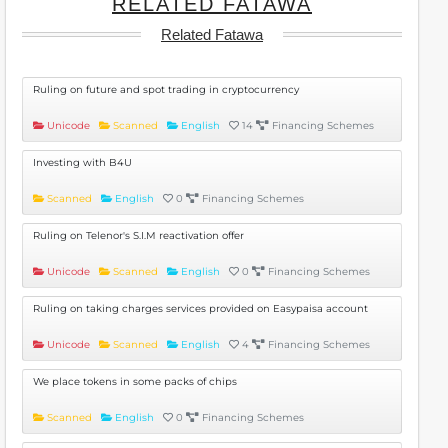
RELATED FATAWA
Related Fatawa
Ruling on future and spot trading in cryptocurrency
Unicode
Scanned
English
14
Financing Schemes
Investing with B4U
Scanned
English
0
Financing Schemes
Ruling on Telenor's S.I.M reactivation offer
Unicode
Scanned
English
0
Financing Schemes
Ruling on taking charges services provided on Easypaisa account
Unicode
Scanned
English
4
Financing Schemes
We place tokens in some packs of chips
Scanned
English
0
Financing Schemes