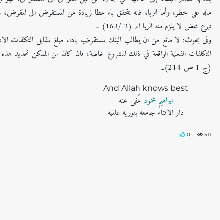
ماله على خطر، وأما الربا، فانه يتحقق باء عطا زيادة من المستقرض الى المقر
تبرع محض لا يلزم منه الربا اھ (2 /163) ۔
وفى بحوث: لا مانع من ان يطالب البنك مستقرضيه باداء مبلغ مقابل التكلفات الادارية
التكلفات الفعلية الواقعة في ذلك المشروع خاصة، فان كان من الممكن تحديد هذه -
(ج 1 ص 214)۔
And Allah knows best
ابراہیم محمود
عُفی عنه
دار الافتاء جامعه بنوریه عالمیه
0
511