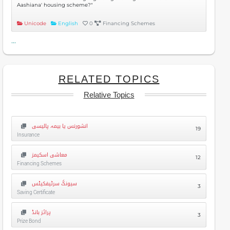
Aashiana' housing scheme?"
Unicode
English
0
Financing Schemes
...
RELATED TOPICS
Relative Topics
انشورنس یا بیمہ پالیسی
19
Insurance
معاشی اسکیمز
12
Financing Schemes
سیونگ سرٹیفکیٹس
3
Saving Certificate
پرائز بانڈ
3
Prize Bond