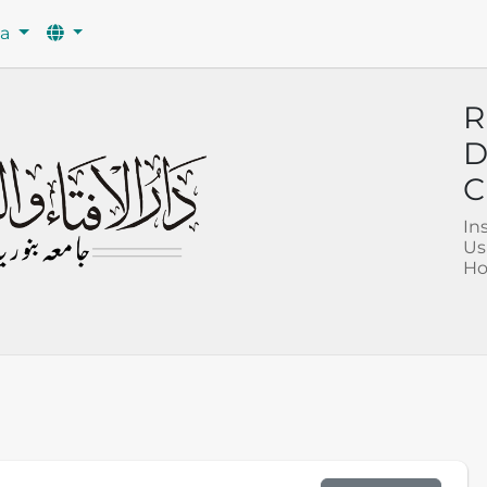
wa
R
D
C
In
Us
Ho