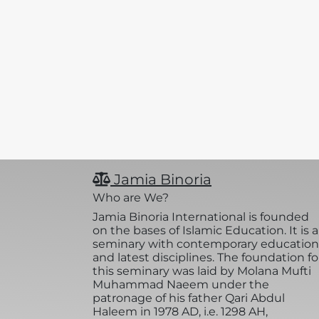
Jamia Binoria
Who are We?
Jamia Binoria International is founded
on the bases of Islamic Education. It is a
seminary with contemporary education
and latest disciplines. The foundation fo
this seminary was laid by Molana Mufti
Muhammad Naeem under the
patronage of his father Qari Abdul
Haleem in 1978 AD, i.e. 1298 AH,