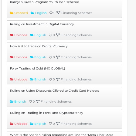
Kamyab Jawan Program Youth loan scheme
Scanned
English
0
Financing Schemes
Ruling on Investment in Digital Currency
Unicode
English
0
Financing Schemes
How is it to trade on Digital Currency
Unicode
English
0
Financing Schemes
Forex Trading of Gold (MX GLOBAL)
Unicode
English
0
Financing Schemes
Ruling on Using Discounts Offered to Credit Card Holders
English
0
Financing Schemes
Ruling on Trading in Forex and Cryptocurrency
Unicode
English
0
Financing Schemes
What is the Shariah ruling regarding availing the 'Mera Ghar Mera