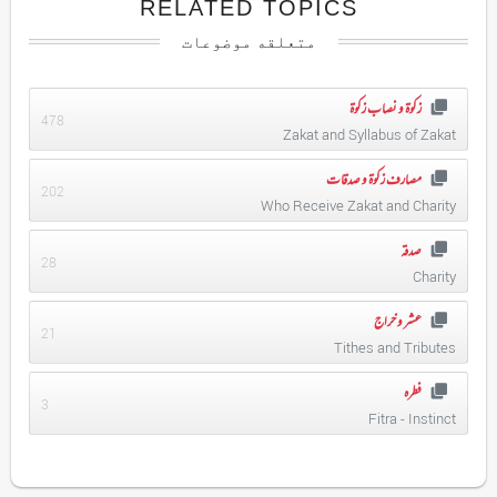
RELATED TOPICS
متعلقه موضوعات
زکوۃ و نصاب زکوۃ
478
Zakat and Syllabus of Zakat
مصارف زکوۃ و صدقات
202
Who Receive Zakat and Charity
صدقہ
28
Charity
عشر و خراج
21
Tithes and Tributes
فطرہ
3
Fitra - Instinct