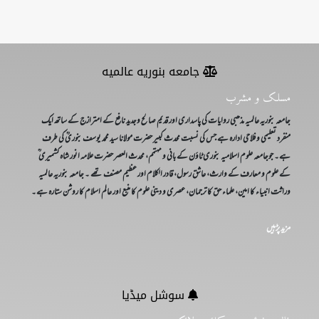
جامعه بنوریه عالمیه
مسلک و مشرب
جامعہ بنوریہ عالمیہ مذھبی روایات کی پاسداری اور قدیم صالح وجدید نافع کے امترازج کے ساتھ ایک
منفرد تعلیمی و فلاحی ادارہ ہے جس کی نسبت محدث کبیر حضرت مولانا سید محمد یوسف بنوریؒ کی طرف
ہے۔ جوجامعہ علوم اسلامیہ بنوری ٹاؤن کے بانی و مہتمم، محدث العصر حضرت علامہ انور شاہ کشمیری ؒ
کے علوم و معارف کے وارث، عاشق رسول، قادر الکلام اور عظیم مصنف تھے ۔ جامعہ بنوریہ عالمیہ
وراثت انبیاء کا امین، علماء حق کا ترجمان، عصری و دینی علوم کا منبع اور عالم اسلام کا روشن ستارہ ہے۔
مزید پڑہیں
سوشل میڈیا