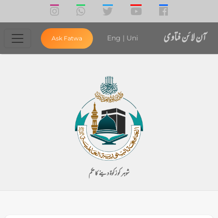
آن لائن فتاوی
Eng
|
Uni
Ask Fatwa
شوہر کو زکوۃ دینے کا حکم