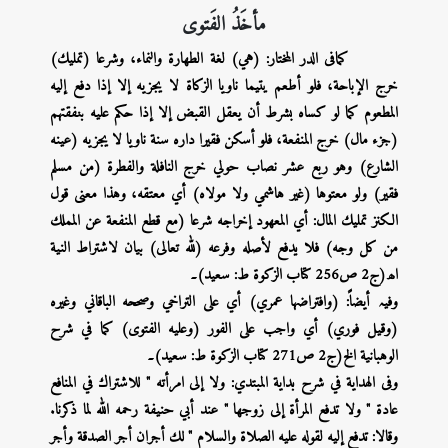
مأخَذُ الفَتوی
کمافی الدر المختار: (هي) لغة الطهارة والنماء، وشرعا (تمليك)
خرج الإباحة، فلو أطعم يتيما ناويا الزكاة لا يجزيه إلا إذا دفع إليه
المطعوم كما لو كساه بشرط أن يعقل القبض إلا إذا حكم عليه بنفقتهم
(جزء مال) خرج المنفعة، فلو أسكن فقيرا داره سنة ناويا لا يجزيه (عينه
الشارع) وهو ربع عشر نصاب حولي خرج النافلة والفطرة (من مسلم
فقير) ولو معتوها (غير هاشمي ولا مولاه) أي معتقه، وهذا معنى قول
الكنز تمليك المال: أي المعهود إخراجه شرعا (مع قطع المنفعة عن المملك
من كل وجه) فلا يدفع لأصله وفرعه (لله تعالى) بيان لاشتراط النية
اھ(ج2 ص256 کتاب الزکوۃ ط: سعید)۔
وفیہ أیضاً: (وافتراضها عمري) أي على التراخي وصححه الباقاني وغيره
(وقيل فوري) أي واجب على الفور (وعليه الفتوى) كما في شرح
الوهبانية الخ(ج2 ص271 کتاب الزکوۃ ط: سعید)۔
وفی الهداية في شرح بداية المبتدي: ولا إلى امرأته " للاشتراك في المنافع
عادة " ولا تدفع المرأة إلى زوجها " عند أبي حنيفة رحمه الله لما ذكرنا.
وقالا: تدفع إليه لقوله عليه الصلاة والسلام " لك أجران أجر الصدقة وأجر