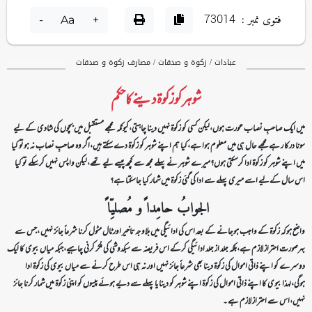
فتوی نمبر :
73014
-
Aa
+
عبادات / زکوۃ و صدقات / مصارف زکوۃ و صدقات
شوہر کو زکوۃ دینے کا حکم
میں ایک صاحبِ نصاب عورت ہوں،لیکن کسی کو زکوۃ نہیں دینا چاہتی،کیونکہ مجھے مستقبل میں بچوں کی شادی کے لیے
سونا درکا ر ہےمجھے حال ہی میں معلوم ہوا ہے،کیا ہم اپنے شوہر کو زکوۃ دے سکتے ہیں،اگر وہ صاحبِ نصاب نہ ہوتو کیا
میں اپنے شوہر کو زکوۃ ادا کرسکتی ہوں؟میرے شوہر نے پہلے مجھ سے کچھ پیسے لیے تھے،لیکن واپس نہیں کرسکے تو کیا
اس سال کےلیے اسے میری پہلے سے ادا کی گئی زکوۃ میں شمار کیا جاسکتا ہے؟
الجوابُ حامِدا ًو مُصلیِّا ً
واضح ہوکہ زکوۃ کے واجب ہوجانے کے بعد اس کی ادائیگی میں بلاوجہ تاخیر اور ٹال مٹول کرنا شرعاً جائز نہیں ،جس سے
بہرصورت احتراز لازم ہے،بلکہ جلد از جلد ادائیگی کرکے اس فریضہ سے سبکدوشی کی فکر کرنی چاہیے،جبکہ میاں بیوی کا ایک
دوسرے کو اپنے ذاتی اموال کی زکوۃ دینا بھی شرعاً جائز نہیں اور نہ ہی اس طرح کرنے سے میاں بیوی کی زکوۃ ادا
ہوگی،لہذا بیوی کا اپنے ذاتی اموال کی زکوۃ اپنے شوہر کو دینا یا پہلے سے دیے ہوئے پیسوں کو اپنی زکوۃ میں شمار کرنا جائز
نہیں،اس سے احتراز لازم ہے۔