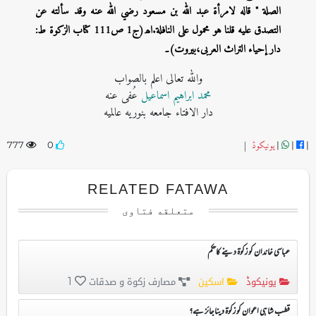
الصلة " قاله لامرأة عبد الله بن مسعود رضي الله عنه وقد سألته عن
التصدق عليه قلنا هو محمول على النافلة.اھ(ج1 ص111 کتاب الزکوۃ ط:
دار إحیاء التراث العربی،بیروت)۔
واللہ تعالی اعلم بالصواب
محمد ابراہیم اسماعیل
عُفی عنه
دار الافتاء جامعه بنوریه عالمیه
یونیکوڈ
|
777
0
|
|
|
RELATED FATAWA
متعلقه فتاوی
عباسی خاندان کو زکوۃ دینے کاحکم
یونیکوڈ
اسکین
مصارف زکوۃ و صدقات
1
قطب شاہی اعوان کو زکوۃ دیناجائز ہے؟