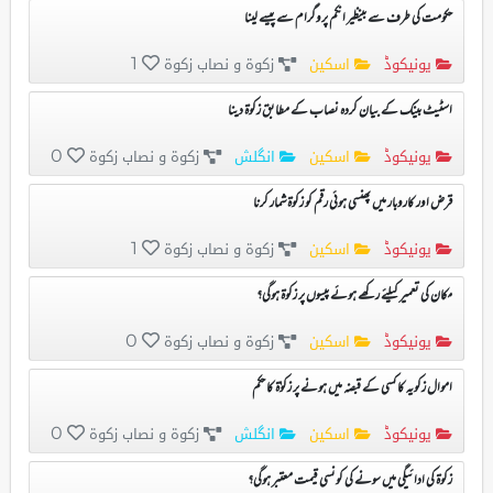
حکومت کی طرف سے بینظیر انکم پروگرام سے پیسے لینا
یونیکوڈ
اسکین
زکوۃ و نصاب زکوۃ
1
اسٹیٹ بینک کے بیان کردہ نصاب کے مطابق زکوۃ دینا
یونیکوڈ
اسکین
انگلش
زکوۃ و نصاب زکوۃ
0
قرض اور کاروبار میں پھنسی ہوئی رقم کو زکوۃ شمار کرنا
یونیکوڈ
اسکین
زکوۃ و نصاب زکوۃ
1
مکان کی تعمیر کیلئے رکھے ہوئے پیسوں پر زکوۃ ہوگی؟
یونیکوڈ
اسکین
زکوۃ و نصاب زکوۃ
0
اموال زکویہ کا کسی کے قبضہ میں ہونے پر زکوٰۃ کا حکم
یونیکوڈ
اسکین
انگلش
زکوۃ و نصاب زکوۃ
0
زکوۃ کی ادائیگی میں سونے کی کونسی قیمت معتبر ہوگی؟