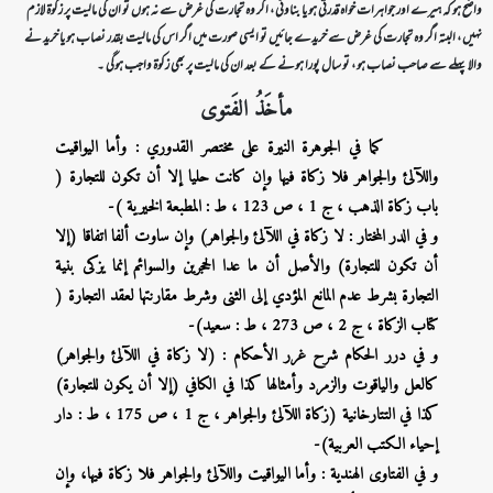
واضح ہو کہ ہیرے اور جواہرات خواہ قدرتی ہو یا بناوٹی ، اگر وہ تجارت کی غرض سے نہ ہوں تو ان کی مالیت پر زکوۃ لازم
نہیں ، البتہ اگر وہ تجارت کی غرض سے خریدے جائیں تو ایسی صورت میں اگر اس کی مالیت بقدر نصاب ہو یا خرید نے
والا پہلے سے صاحب نصاب ہو ، تو سال پورا ہونے کے بعد ان کی مالیت پر بھی زکوۃ واجب ہوگی ۔
مأخَذُ الفَتوی
كما في الجوهرة النيرة على مختصر القدوري : وأما ‌اليواقيت
‌واللآلئ ‌والجواهر فلا زكاة فيها وإن كانت حليا إلا أن تكون للتجارة (
باب زكاة الذهب ، ج 1 ، ص 123 ، ط : المطبعة الخيرية )-
و في الدر المختار : ‌لا ‌زكاة ‌في ‌اللآلئ ‌والجواهر) وإن ساوت ألفا اتفاقا (إلا
أن تكون للتجارة) والأصل أن ما عدا الحجرين والسوائم إنما يزكى بنية
التجارة بشرط عدم المانع المؤدي إلى الثنى وشرط مقارنتها لعقد التجارة (
‌‌كتاب الزكاة ، ج 2 ، ص 273 ، ط : سعيد)-
و في درر الحكام شرح غرر الأحكام : (‌لا ‌زكاة ‌في ‌اللآلئ ‌والجواهر)
كالعل والياقوت والزمرد وأمثالها كذا في الكافي (إلا أن يكون للتجارة)
كذا في التتارخانية (زكاة اللآلئ والجواهر ، ج 1 ، ص 175 ، ط : دار
إحياء الكتب العربية)-
و في الفتاوى الهندية : ‌وأما ‌اليواقيت ‌واللآلئ ‌والجواهر فلا زكاة فيها، وإن