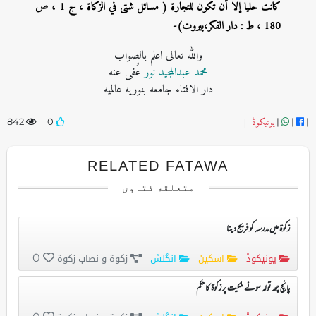
كانت حليا إلا أن تكون للتجارة ( مسائل شتى في الزكاة ، ج 1 ، ص
180 ، ط : دار الفكر،بيروت)-
واللہ تعالی اعلم بالصواب
محمد عبدالمجید نور
عُفی عنه
دار الافتاء جامعه بنوریه عالمیه
یونیکوڈ
|
842
0
|
|
|
RELATED FATAWA
متعلقه فتاوی
زکوۃ میں مدرسہ کو فریج دینا
یونیکوڈ
اسکین
انگلش
زکوۃ و نصاب زکوۃ
0
پانچ چھ تولہ سونے ملکیت پر زکوۃ کا حکم