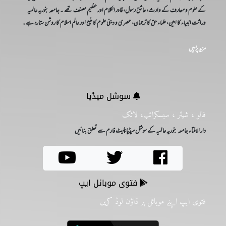
کے علوم و معارف کے وارث، عاشق رسول، قادر الکلام اور عظیم مصنف تھے ۔ جامعہ بنوریہ عالمیہ
وراثت انبیاء کا امین، علماء حق کا ترجمان، عصری و دینی علوم کا منبع اور عالم اسلام کا روشن ستارہ ہے۔
مزید پڑہیں
سوشل میڈیا
فالو ، شیئر ، سبسکرائب، لائک
دار الافتاء جامعہ بنوریہ عالمیہ کے سوشل میڈیا پلیٹ فارم سے تعلق بنائیں
فتوی موبائل ایپ
فتوی ایپ اپنے موبائل پر ڈاؤن لوڈ کریں