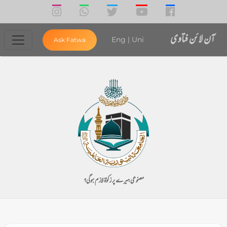
آن لائن فتاوی
Eng
|
Uni
Ask Fatwa
مصنوعی ہیرے پر زکوٰۃ لازم ہوگی؟