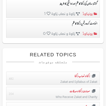
گزشتہ سالوں کی زکوۃ کا حکم اور ادائیگی کا طریقہ
یونیکوڈ
زکوۃ و نصاب زکوۃ
1
انویسٹ کردہ رقم پر زکوۃ کا حکم
یونیکوڈ
زکوۃ و نصاب زکوۃ
0
RELATED TOPICS
متعلقه موضوعات
زکوۃ و نصاب زکوۃ
482
Zakat and Syllabus of Zakat
مصارف زکوۃ و صدقات
204
Who Receive Zakat and Charity