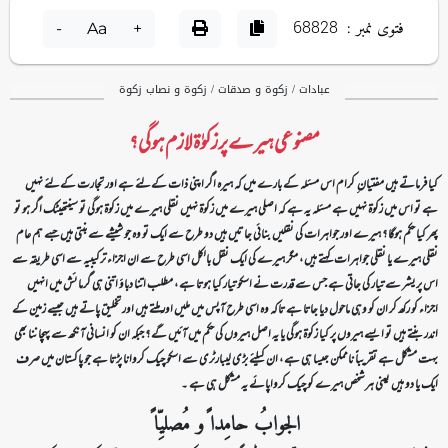
فتوی نمبر :
68828
-
Aa
+
عبادات / زکوۃ و صدقات / زکوۃ و نصاب زکوۃ
مصنوعی ہیرے پر زکوٰۃ لازم ہوگی؟
کیا فرماتے ہیں مفتیان ِ کرام اس مسئلہ کے بارے میں کہ ہیرہ اگر اپنی ذات کےلئے ہے اور تجارت کےلئے نہیں
ہے تو اس میں زکوۃ نہیں ہے مسئلہ یہ ہے کہ اصلی ہیرے میں زکوۃ نہیں نقلی ہیرے میں زکوۃ ہوگی تو سینتھیٹک اگر ہو تو
پھر کیا حکم ہوگا ؟ ہیرے اور جواہرات کی نقلیں بنائی جا تیں ہیں دو طرح سے ایک تو وہ جو شیشے سے بنتی ہیں جسے ہم عام
نقلی ہیرے یا نقلی جواہرات کہتے ہیں ، مگر ہیرے کی ایک نقل بالکل اسی طرح سے ان اجزاء ترکیبیہ سے اسی طریقہ سے
اس پریشر سے تیار کی جاتی ہے جس سے قدرت نے اسکو تیار کیا ہوتا ہے ، مطلب اتنا دباؤ اتنی ہی گرمائش میں انہیں
اجزاء کو رکھ کر ان کو وہی ماحول دیا جاتا ہے تاکہ وہ اسی طرح آپس میں ملیں اور ملتے ہیں اور تخلیق پاتے ہیں جیسے زمین کے
اندر بنتے ہیں تو ایسے ہیروں پر کیا زکوۃ ہوگی یا یہ اصل ہیروں کی حکم میں آئیں گے ؟ جبکہ ان کو انسانی آنکھ سے پہچاننا بھی
بہت مشکل ہے تقریباً ناممکن جیسا ہی ہے ، ان کیلئے بڑی لیبارٹری سے اسکو چیک کروانا پڑتا ہے جو پاکستان میں صرف
ایک یا دو ہیں یعنی ہر شخص ہیرے کو چیک کرواپائے یہ مشکل ہی ہے ۔
الجوابُ حامِدا ًو مُصلیِّا ً