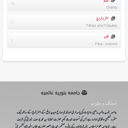
صدقہ
28
Charity
عشر و خراج
21
Tithes and Tributes
فطرہ
3
Fitra - Instinct
جامعه بنوریه عالمیه
مسلک و مشرب
جامعہ بنوریہ عالمیہ مذھبی روایات کی پاسداری اور قدیم صالح وجدید نافع کے امترازج کے ساتھ ایک
منفرد تعلیمی و فلاحی ادارہ ہے جس کی نسبت محدث کبیر حضرت مولانا سید محمد یوسف بنوریؒ کی طرف
ہے۔ جوجامعہ علوم اسلامیہ بنوری ٹاؤن کے بانی و مہتمم، محدث العصر حضرت علامہ انور شاہ کشمیری ؒ