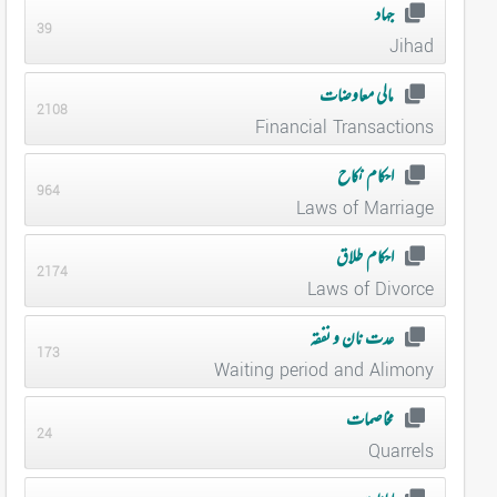
جہاد
39
Jihad
مالی معاوضات
2108
Financial Transactions
احکام نکاح
964
Laws of Marriage
احکام طلاق
2174
Laws of Divorce
عدت نان و نفقہ
173
Waiting period and Alimony
مخاصمات
24
Quarrels