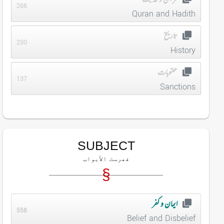
قرآن و حدیث
266
Quran and Hadith
تاریخ
230
History
عقوبات
137
Sanctions
SUBJECT
فھرست الأبواب
ایمان و کفر
558
Belief and Disbelief