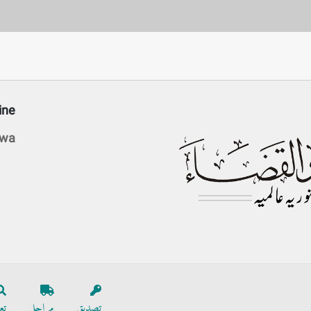
ine
awa
تصدیق
مراحل
تع