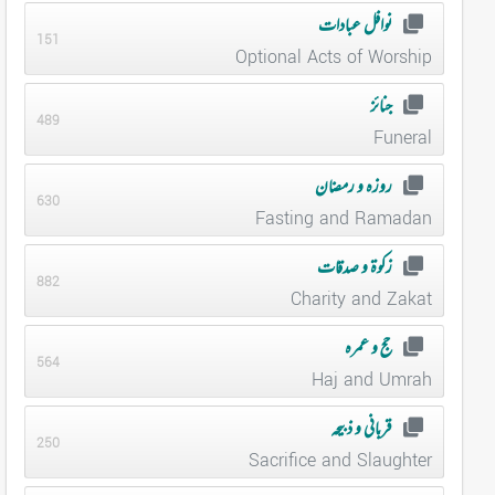
نوافل عبادات
151
Optional Acts of Worship
جنائز
489
Funeral
روزہ و رمضان
630
Fasting and Ramadan
زکوۃ و صدقات
882
Charity and Zakat
حج و عمرہ
564
Haj and Umrah
قربانی و ذبیحہ
250
Sacrifice and Slaughter