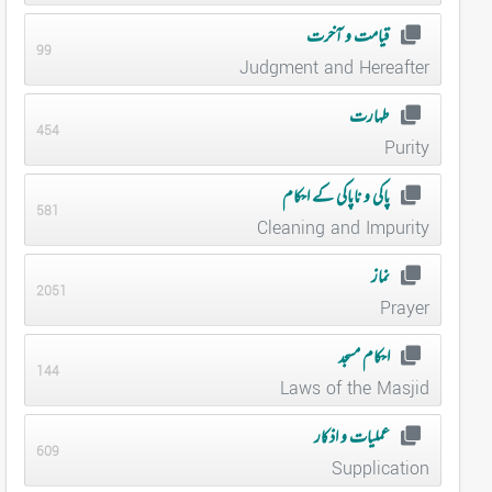
قیامت و آخرت
99
Judgment and Hereafter
طہارت
454
Purity
پاکی و ناپاکی کے احکام
581
Cleaning and Impurity
نماز
2051
Prayer
احکام مسجد
144
Laws of the Masjid
عملیات و اذکار
609
Supplication