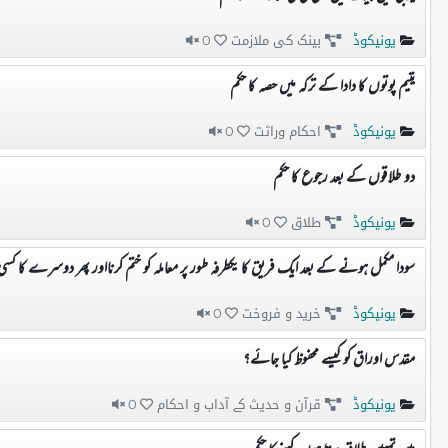
یونیکوڈ
بینک کی ملازمت
0
یتیم پوتوں کا دادا کے ترکہ میں حصہ کا حکم
یونیکوڈ
احکام وراثت
0
دو طلاقوں کے بعد رجوع کا حکم
یونیکوڈ
طلاق
0
سودا مکمل ہونے کے بعد ایک فریق کا یکطرفہ طور پر معاملہ کو ختم کرنااور پھر دوسرے کا کسی
یونیکوڈ
خرید و فروخت
0
مقدس اوراق کو کیسے محفوظ کیا جائے؟
یونیکوڈ
قرآن و حدیث کے آداب و احکام
0