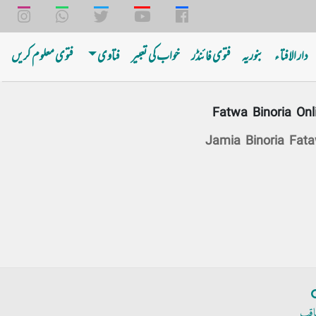
دار الافتا ء
بنوریه
فتوی فائنڈر
خواب کی تعبیر
فتاوی
فتوی معلوم کریں
Fatwa Binoria Onl
Jamia Binoria Fat
اقب