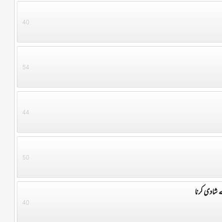
40
54
44
50
 شادی کرنا
40