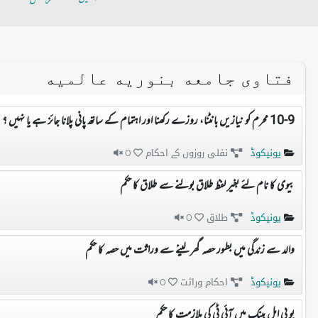
فتاوی جامعه بنوریه عالمیه
10-9 محرم کو نیازیں بانٹنا، روزے رکھنا اور اہتمام کے ساتھ پانی پلانا جائز ہے یا نہیں ؟
یونیکوڈ
نفلی روزوں کے احکام
0
بیوی کا نام لئے بغیر لفظ طلاق بولنے سے طلاق کا حکم
یونیکوڈ
طلاق
0
والد سے زندگی میں بطور حصہ گھر لینے سے وراثت میں حصہ کا حکم
یونیکوڈ
احکام وراثت
0
یو بی ایل بینک میں آئی ٹی کی ملازمت کا حکم