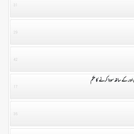
31
29
42
 اور کے ساتھ سودا کرنے کا حکم
17
35