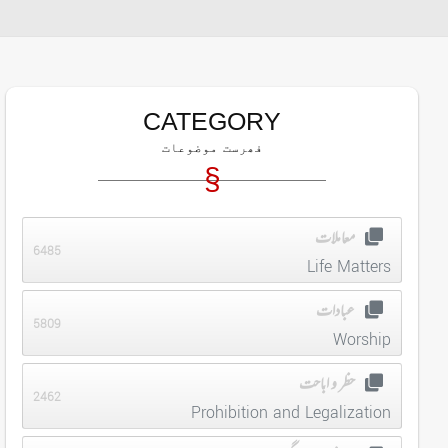
CATEGORY
فھرست موضوعات
معاملات
6485
Life Matters
عبادات
5809
Worship
حظر و اباحت
2462
Prohibition and Legalization