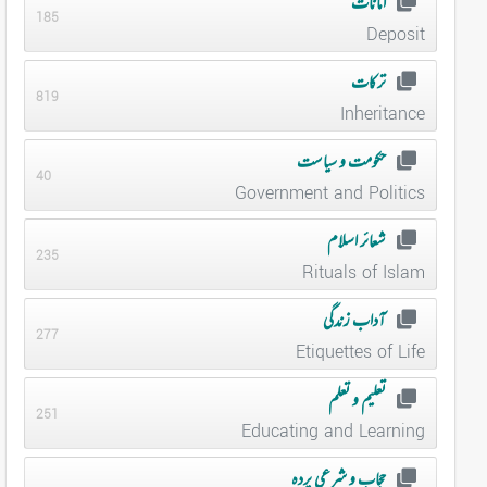
امانات
185
Deposit
ترکات
819
Inheritance
حکومت و سیاست
40
Government and Politics
شعائر اسلام
235
Rituals of Islam
آداب زندگی
277
Etiquettes of Life
تعلیم و تعلم
251
Educating and Learning
حجاب و شرعی پردہ