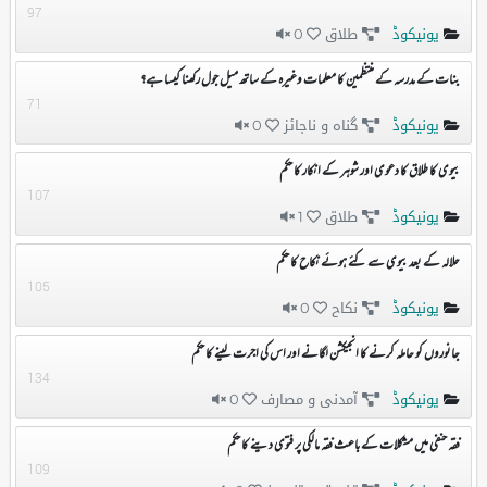
97
یونیکوڈ
طلاق
0
بنات کے مدرسہ کے منتظمین کا معلمات وغیرہ کے ساتھ میل جول رکھنا کیسا ہے؟
71
یونیکوڈ
گناہ و ناجائز
0
بیوی کا طلاق کا دعوی اور شوہر کے انکار کا حکم
107
یونیکوڈ
طلاق
1
حلالہ کے بعد بیوی سے کئے ہوئے نکاح کا حکم
105
یونیکوڈ
نکاح
0
جانوروں کو حاملہ کرنے کا انجیکشن لگانے اور اس کی اجرت لینے کا حکم
134
یونیکوڈ
آمدنی و مصارف
0
فقہ حنفی میں مشکلات کے باعث فقہ مالکی پر فتوی دینے کا حکم
109