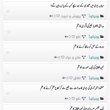
میاں بیوی میں علیحدی کے بعد بچے کس کے پاس رہیں گے؟
48
یونیکوڈ
پرورش و تربیت
0
عدالتی یکطرفہ خلع کی ڈگری کا حکم
127
یونیکوڈ
خلع
0
دو ماہ کےحمل کو ساقط کرنے کا حکم
86
یونیکوڈ
علاج و دواء
0
تین طلاق کی ایک صورت کا حکم
42
یونیکوڈ
طلاق
0
مفقود الخبر آدمی کی بیوی کا عدالت سے خلع لے کر نکاح ختم کرنے کا حکم
91
یونیکوڈ
خلع
0
ایک مجلس میں دی ہوئی تین طلاق کا حکم