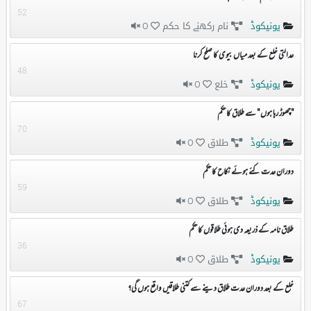
52
یونیکوڈ
نام رکھنے کا حکم
0
عدالتی خلع کے بعد میاں بیوی کا صلح کرنا
48
یونیکوڈ
خلع
0
"چھوڑ رہا ہوں " سے طلاق کا حکم
70
یونیکوڈ
طلاق
0
دوران عدت کئے ہوئے نکاح کا حکم
59
یونیکوڈ
طلاق
0
طلاق نامہ کے ذریعہ دی ہوئی طلاقوں کا حکم
36
یونیکوڈ
طلاق
0
خلع کے بعد دوران عدت طلاق دینے سے کتنی طلاقیں واقع ہوں گی؟
67