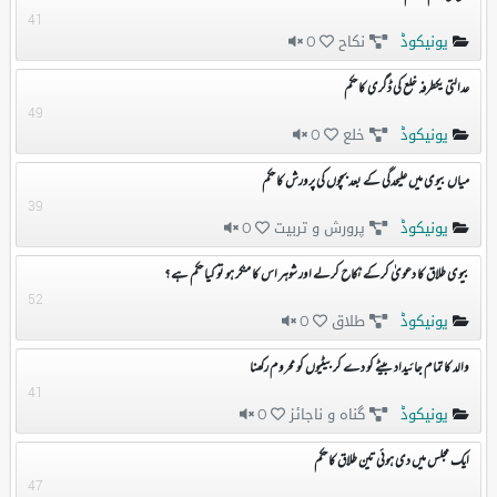
41
یونیکوڈ
نکاح
0
عدالتی یکطرفہ خلع کی ڈگری کا حکم
49
یونیکوڈ
خلع
0
میاں بیوی میں علیحدگی کے بعد بچوں کی پرورش کا حکم
39
یونیکوڈ
پرورش و تربیت
0
بیوی طلاق کا دعویٰ کرکے نکاح کرلے اور شوہر اس کا منکر ہو تو کیا حکم ہے ؟
52
یونیکوڈ
طلاق
0
والد کا تمام جائیداد بیٹے کو دے کر بیٹیوں کو محروم رکھنا
41
یونیکوڈ
گناہ و ناجائز
0
ایک مجلس میں دی ہوئی تین طلاق کا حکم
47