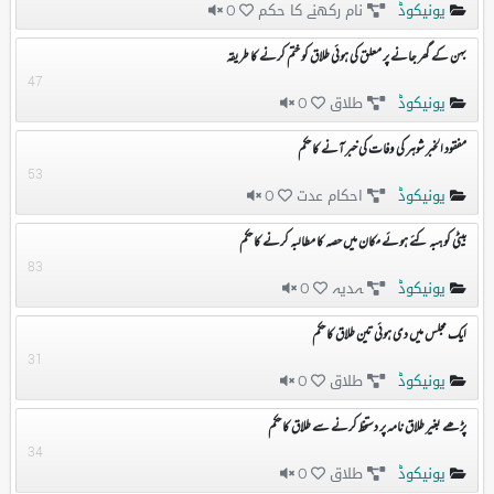
یونیکوڈ
نام رکھنے کا حکم
0
بہن کے گھر جانے پر معلق کی ہوئی طلاق کو ختم کرنے کا طریقہ
47
یونیکوڈ
طلاق
0
مفقود الخبر شوہر کی وفات کی خبر آنے کا حکم
53
یونیکوڈ
احکام عدت
0
بیٹی کو ہبہ کئے ہوئے مکان میں حصہ کا مطالبہ کرنے کا حکم
83
یونیکوڈ
ہدیہ
0
ایک مجلس میں دی ہوئی تین طلاق کا حکم
31
یونیکوڈ
طلاق
0
پڑھے بغیر طلاق نامہ پر دستخط کرنے سے طلاق کا حکم
34
یونیکوڈ
طلاق
0