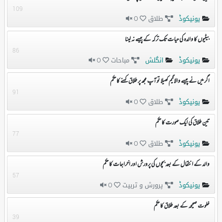
109
یونیکوڈ
طلاق
0
بیٹیوں کا والدہ کی حیات تک ترکہ کے پیسے نہ لینا
86
یونیکوڈ
انگلش
مباحات
0
اگر میں نے پیسے والا گیم کھیلا تو آپ مجھ پر طلاق کہنے کا حکم
91
یونیکوڈ
طلاق
0
تین طلاق کی ایک صورت کا حکم
77
یونیکوڈ
طلاق
0
والد کے انتقال کے بعد بچوں کی پرورش اور اخراجات کا حکم
57
یونیکوڈ
پرورش و تربیت
0
خلوت صحیحہ کے بعد طلاق کا حکم
39