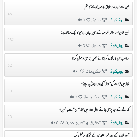
تین سے زیادہ بار طلاق کا جملہ بولنے کا حکم
45
یونیکوڈ
طلاق
0
تین طلاق اور حلالہ شرعیہ کے بغیر میاں بیوی کا ایک ساتھ رہنا
132
یونیکوڈ
طلاق
0
صاحب حق کا مالک کو بتائے بغیر اپنا حق وصول کرنا
62
یونیکوڈ
مکروہات
1
نماز میں قرات کی آواز کتنی بلند وہونی چاہیئے؟
101
یونیکوڈ
احکام نماز
0
کھانے کے بعد پڑھی جانے والی دعاء میں لفظ "من "ہے یا نہیں؟
33
یونیکوڈ
تحقیق و تخریج حدیث
0
تین طلاق کے بعد غیر مقلدین کے فتوی پر عمل کرنا