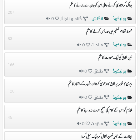
بھاگ کر شادی کرنے والی بہن کو جان سے مارنے کا حکم
207
یونیکوڈ
انگلش
گناہ و ناجائز
0
مخلوط نظامِ تعلیم میں تدریس کرنے کا حکم
83
یونیکوڈ
مباحات
0
تین طلاق کی ایک صورت کا حکم
166
یونیکوڈ
طلاق
0
بیوی کا شوہر پر طلاق کا دعوی کرنا اور شوہر کے انکار کا حکم
120
یونیکوڈ
طلاق
0
ملازم کو اس کے کام کی صحیح اجرت نہ دینے کا حکم
45
یونیکوڈ
ملازمت
0
اجازت کے بغیر تصویر نکال کر بلیک میل کرنا