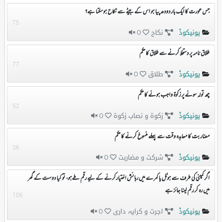
جس عورت کا ایک بار دودھ پیا ہو اس کے بیٹے سے نکاح ہوسکتا ہے؟
75
یونیکوڈ
نکاح
0
طلاق نامہ پر دستخط کرنے سے طلاق کا حکم
77
یونیکوڈ
طلاق
0
چھ تولہ سونے پر زکوۃ واجب ہونے کا حکم
52
یونیکوڈ
زکوۃ و نصاب زکوۃ
0
مضاربت کا معاہدہ وقت سے پہلے منسوخ کرنے کا حکم
36
یونیکوڈ
شرکت و مضاربت
0
اگر کمپنی کی طرف سے ہوٹل یا کمرے میں رہائش اختیارکرنے کے لیے رقم طےہو، تو کیا دوست کے گھر
میں رہ کر رقم لینا جائز ہے
106
یونیکوڈ
اجرت و کرایہ داری
0