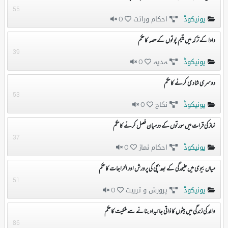
55
یونیکوڈ
احکام وراثت
0
دادا کے ترکہ میں یتیم پوتوں کے حصہ کا حکم
39
یونیکوڈ
ہدیہ
0
دوسری شادی کرنے کا حکم
53
یونیکوڈ
نکاح
0
نماز کی قرات میں سورتوں کے درمیان فصل کرنے کا حکم
37
یونیکوڈ
احکام نماز
0
میاں بیوی میں علیحدگی کے بعد بچی کی پرورش اور اخراجات کا حکم
51
یونیکوڈ
پرورش و تربیت
0
والد کی زندگی میں بیٹوں کا ذاتی جائیداد بنانے سے ملکیت کا حکم
86