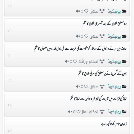
60
یونیکوڈ
طلاق
0
دو معلق طلاق کے بعد تیسری طلاق کا حکم
34
یونیکوڈ
طلاق
0
حادثہ میں مرنے والوں کے ورثاء کو حکومت کی طرف سے ملی ہوئی امداد میں حصوں کا حکم
54
یونیکوڈ
احکام وراثت
0
بہن کے گھر جانے پر معلق کی ہوئی طلاق کا حکم
40
یونیکوڈ
طلاق
0
نماز کی قرات میں آیت کی تقدیم و تاخیر سے نمازکا حکم
50
یونیکوڈ
احکام نماز
0
زوہان نام رکھنا کیساہے
47