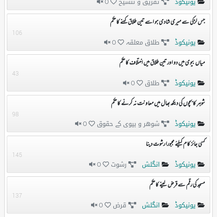
یونیکوڈ
تفریق و تنسیخ
0
جس لڑکی سے میری شادی ہو اسے تین طلاق کہنے کا حکم
106
یونیکوڈ
طلاق معلقہ
0
میاں بیوی میں دو اور تین طلاق میں اختلاف کا حکم
43
یونیکوڈ
طلاق
0
شوہر کا بچوں کی دیکھ بھال میں معاونت نہ کرنے کا حکم
98
یونیکوڈ
شوهر و بیوی کے حقوق
0
کسی جائز کام کیلئے مجبورا رشوت دینا
145
یونیکوڈ
انگلش
رشوت
0
مسجد کی رقم سے قرض لینے کا حکم
137
یونیکوڈ
انگلش
قرض
0