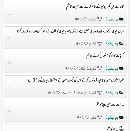
کاغذات میں گھر بیوی کے نام کرنے سے ملکیت کا حکم
55
یونیکوڈ
ہدیہ
0
میاں بیوی کے درمیان ازدواجی تعلق نہ ہونے کی بناء پربیوی کا طلاق لئے بغیر کسی اور سے شادی کرنا
45
یونیکوڈ
نکاح
0
کریڈٹ کارڈ کو استعمال کرنے کا حکم
43
یونیکوڈ
کریڈٹ کارڈ
0
غیر استعمال مسجد کا قالین فروخت کرکے اس کی قیمت مسجد کے استعمال میں لائی جاسکتی ہے؟
75
یونیکوڈ
اشیاء و مصارف مسجد
0
عدالت سے خلع لینے کا حکم
33
یونیکوڈ
خلع
0
ونی کی رسم کا حکم