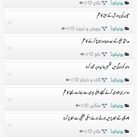
یونیکوڈ
نکاح
0
بچوں کی پرورش کے حق کا حکم
42
یونیکوڈ
پرورش و تربیت
0
عدالتی خلع کے بعد دوبارہ رجوع کرنے کا حکم
60
یونیکوڈ
خلع
0
والد کو زندگی میں تقسیم جائیداد پر مجبور کرنا
43
یونیکوڈ
گناہ و ناجائز
0
دوسری شادی کرنے کیلئے پہلی بیوی سے اجازت لینے کا حکم
60
یونیکوڈ
منگنی
0
پھوپھی کے نکاح میں ہوتے ہوئے اسکی بھتیجی سے نکاح کرنا
48
یونیکوڈ
نکاح
0