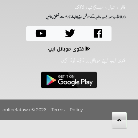
فالو ، شیئر ، سبسکرائب، لائک
دار الافتاء جامعہ بنوریہ عالمیہ کے سوشل میڈیا پلیٹ فارم سے تعلق بنائیں
فتوی موبائل ایپ
فتوی ایپ اپنے موبائل پر ڈاؤن لوڈ کریں
2026 © onlinefatawa
Terms
Policy