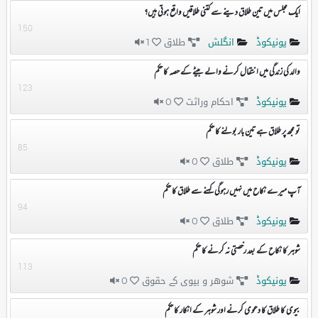
ایک مجلس میں تین طلاق دینے سے کتنی طلاقیں واقع ہوتی ہیں؟
150
یونیکوڈ
انگلش
طلاق
1
والد کی زندگی میں انتقال کرنے والے بیٹے کے حصہ کا حکم
123
یونیکوڈ
احکام وراثت
0
تو مجھ پر طلاق ہے تین بار بولنے کا حکم
85
یونیکوڈ
طلاق
0
آپ میرے نکاح میں نہیں رہوگی کہنے سے طلاق کا حکم
94
یونیکوڈ
طلاق
0
شوہر کا نکاح کے بعد رخصتی نہ کرنے کا حکم
113
یونیکوڈ
شوهر و بیوی کے حقوق
0
بیوی کا طلاق کا دعوی کرنے اور شوہر کے انکار کا حکم