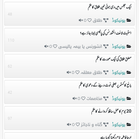
ایک مجلس میں دی ہوئی تین طلاق کا حکم
48
یونیکوڈ
طلاق
0
اسٹیٹ لائف انشورنس کی پالیسی لینا جائز ہے؟
110
یونیکوڈ
انشورنس یا بیمہ پالیسی
0
معلق طلاق کی ایک صورت کا حکم
62
یونیکوڈ
طلاق معلقہ
0
بائع کا کسٹمر پر جعلی نوٹ دینے کے دعوی کا حکم
42
یونیکوڈ
مخاصمات
0
20 یوم کا حمل ساقط کروانے کا حکم
97
یونیکوڈ
گناہ و ناجائز
0
ارحا فاطمہ نام رکھنا کیسا ہے