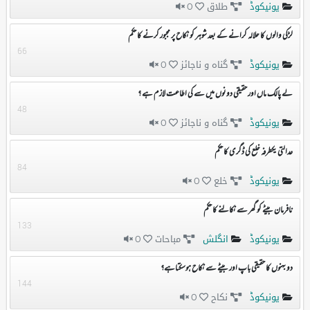
یونیکوڈ
طلاق
0
لڑکی والوں کا حلالہ کرانے کے بعد شوہر کو نکاح پر مجبور کرنے کا حکم
66
یونیکوڈ
گناہ و ناجائز
0
لے پالک ماں اور حقیقی دونوں میں سے کی اطاعت لازم ہے ؟
48
یونیکوڈ
گناہ و ناجائز
0
عدالتی یکطرفہ خلع کی ڈگری کا حکم
84
یونیکوڈ
خلع
0
نافرمان بیٹے کو گھر سے نکالنے کا حکم
133
یونیکوڈ
انگلش
مباحات
0
دو بہنوں کا حقیقی باپ اور بیٹے سے نکاح ہوسکتاہے؟
144
یونیکوڈ
نکاح
0