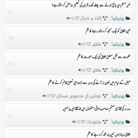
غیر مسلم بچہ بالغ ہونے سے پہلے تک قران کی تعلیم حاصل کرسکتاہے؟
83
یونیکوڈ
گناہ و ناجائز
0
تین طلاق کو ایک سمجھ کر ساتھ رہنے کا حکم
103
یونیکوڈ
طلاق
0
خلوت سے قبل معلق طلاق کی ایک صورت کا حکم
101
یونیکوڈ
طلاق
0
حیض کے ایام میں خون نہ آنے کی وجہ سے ازدواجی تعلق قائم کرنے کا حکم
53
یونیکوڈ
خواتین کے مخصوص مسائل
0
مدرسہ کی گاڑی مہتمم صاحب ذاتی استعمال میں لاسکتے ہیں یا نہیں
50
یونیکوڈ
مکروہات
0
طلاق دیتا ہوں تین بار لکھ کر دینے کا حکم