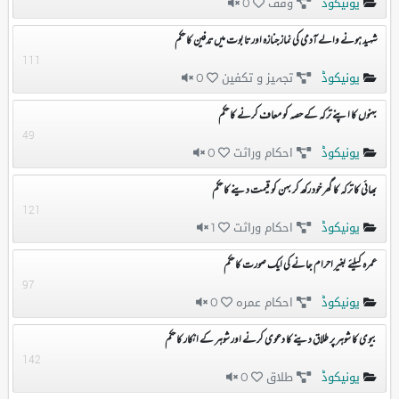
یونیکوڈ
وقف
0
شہید ہونے والے آدمی کی نماز جنازہ اور تابوت میں تدفین کا حکم
111
یونیکوڈ
تجہیز و تکفین
0
بہنوں کا اپنے ترکہ کے حصہ کو معاف کرنے کا حکم
49
یونیکوڈ
احکام وراثت
0
بھائی کا ترکہ کا گھر خود رکھ کر بہن کو قیمت دینے کا حکم
121
یونیکوڈ
احکام وراثت
1
عمرہ کیلئے بغیر احرام جانے کی ایک صورت کا حکم
97
یونیکوڈ
احکام عمرہ
0
بیوی کا شوہر پر طلاق دینے کا دعوی کرنے اور شوہر کے انکار کا حکم
142
یونیکوڈ
طلاق
0