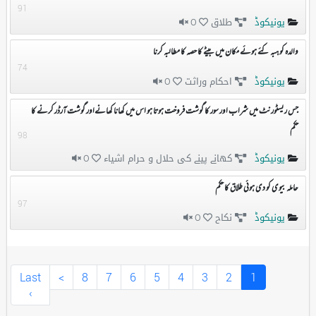
91
یونیکوڈ
طلاق
0
والدہ کو ہبہ کئے ہوئے مکان میں بیٹے کا حصہ کا مطالبہ کرنا
74
یونیکوڈ
احکام وراثت
0
جس ریسٹورنٹ میں شراب اور سور کا گوشت فروخت ہوتا ہو اس میں کھانا کھانےاور گوشت آرڈر کرنے کا
حکم
98
یونیکوڈ
کھانے پینے کی حلال و حرام اشیاء
0
حاملہ بیوی کو دی ہوئی طلاق کا حکم
97
یونیکوڈ
نکاح
0
(
Last
>
8
7
6
5
4
3
2
1
c
›
u