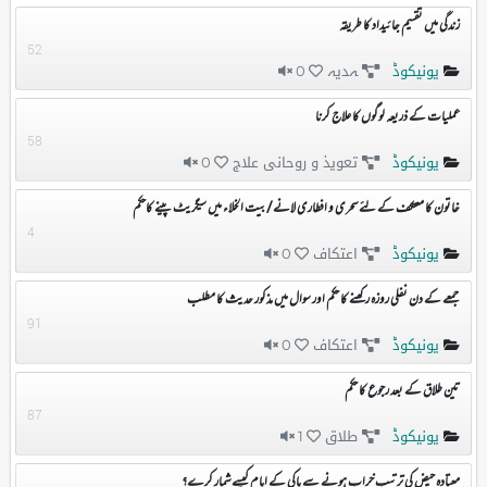
زندگی میں تقسیم جائیداد کا طریقہ
52
یونیکوڈ
ہدیہ
0
عملیات کے ذریعہ لوگوں کا علاج کرنا
58
یونیکوڈ
تعویذ و روحانی علاج
0
خاتون کا معتکف کے لئے سحری و افطاری لانے/بیت الخلاء میں سیگریٹ پینے کاحکم
4
یونیکوڈ
اعتکاف
0
جمعے کے دن نفلی روزہ رکھنے کا حکم اور سوال میں مذکور حدیث کا مطلب
91
یونیکوڈ
اعتکاف
0
تین طلاق کے بعد رجوع کا حکم
87
یونیکوڈ
طلاق
1
معتادہ حیض کی ترتیب خراب ہونے سے پاکی کے ایام کیسے شمار کرے؟