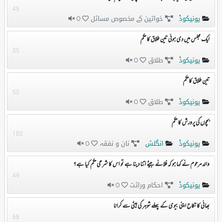
45
یونیکوڈ
خواتین کے مخصوص مسائل
0
ایک مجلس میں دی ہوئی تین طلاق کا حکم
35
یونیکوڈ
طلاق
0
تین طلاق کاحکم
50
یونیکوڈ
طلاق
0
بچوں کی پرورش کا حکم
150
یونیکوڈ
انگلش
نان و نفقہ
0
والد مرحوم نے کہا ہو کہ فلانے بیٹے اتنا دینا ہے تو اس کا شرعی حکم کیا ہے ؟
49
یونیکوڈ
احکام وراثت
0
بھائی کا نکاح اپنی بیوی کے پہلے شوہر کی بیٹی سے کرانا
68