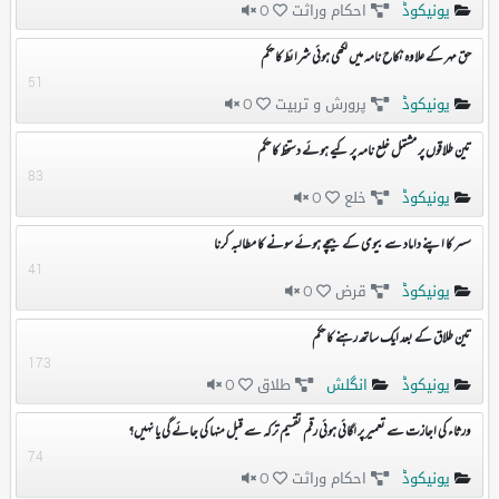
یونیکوڈ
احکام وراثت
0
حق مہر کے علاوہ نکاح نامہ میں لکھی ہوئی شرائط کا حکم
51
یونیکوڈ
پرورش و تربیت
0
تین طلاقوں پر مشتمل خلع نامہ پر کیے ہوئے دستخط کا حکم
83
یونیکوڈ
خلع
0
سسر کا اپنے داماد سے بیوی کے بیچے ہوئے سونے کا مطالبہ کرنا
41
یونیکوڈ
قرض
0
تین طلاق کے بعد ایک ساتھ رہنے کا حکم
173
یونیکوڈ
انگلش
طلاق
0
ورثاء کی اجازت سے تعمیر پر لگائی ہوئی رقم تقسیم ترکہ سے قبل منہا کی جائے گی یا نہیں؟
74
یونیکوڈ
احکام وراثت
0