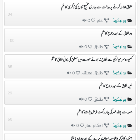
حقوق ادا نہ کرنے پر عدالت سے جاری تنسیخ نکاح کی ڈگری کا حکم
34
یونیکوڈ
خلع
0
دو طلاق کے بعد رجوع کا حکم
100
یونیکوڈ
طلاق
0
کسی دوسری لڑکی سے نکاح نہ ہونے صورت میں معلق کی ہوئی طلاق کا حکم
85
یونیکوڈ
طلاق معلقہ
0
تین طلاق کے بعد رجوع کا حکم
29
یونیکوڈ
طلاق
0
جمعہ سے پہلے ظہر کی چار رکعت فرض پڑھنے کا حکم
60
یونیکوڈ
احکام نماز
0
بہنوں کا ترکہ والا حصہ معاف کرنے کے بعد دوبارہ مانگنا