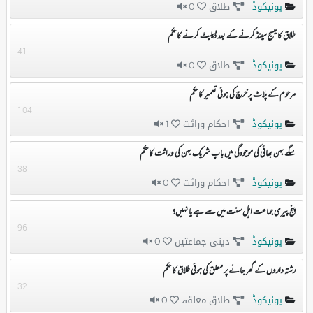
یونیکوڈ
طلاق
0
طلاق کا میسج سینڈ کرنے کے بعد ڈیلیٹ کرنے کا حکم
41
یونیکوڈ
طلاق
0
مرحوم کے پلاٹ پر خرچ کی ہوئی تعمیر کا حکم
104
یونیکوڈ
احکام وراثت
1
سگے بہن بھائی کی موجودگی میں باپ شریک بہن کی وراثت کا حکم
38
یونیکوڈ
احکام وراثت
0
پنج پیری جماعت اہل سنت میں سے ہے یا نہیں؟
96
یونیکوڈ
دینی جماعتیں
0
رشتہ داروں کے گھر جانے پر معلق کی ہوئی طلاق کا حکم
32
یونیکوڈ
طلاق معلقہ
0