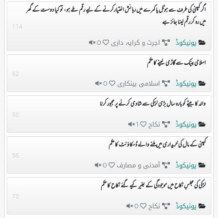
اگر کمپنی کی طرف سے ہوٹل یا کمرے میں رہائش اختیارکرنے کے لیے رقم طے ہو ، تو کیا دوست کے گھر
میں رہ کر رقم لینا جائز ہے
114
یونیکوڈ
اجرت و کرایہ داری
0
اسلامی بینک سے گاڑی لینے کا حکم
62
یونیکوڈ
اسلامی بینکاری
0
والد کا بیٹے کو بارہ سال بڑی لڑکی سے شادی کرنے پر مجبور کرنا
50
یونیکوڈ
نکاح
1
کمپنی کے مال کی خریداری میں ملنے والے ڈسکاؤنٹ کا حکم
95
یونیکوڈ
آمدنی و مصارف
0
لڑکی کی مجلسِ نکاح میں موجودگی کے بغیر کیے گئے نکاح کا حکم
70
یونیکوڈ
نکاح
0