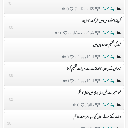
70
یونیکوڈ
گناہ و ناجائز
0
کریانہ اسٹور وغیرہ میں شرکت کا طریقہ
100
یونیکوڈ
شرکت و مضاربت
0
ترکہ کی تقسیم نقد روپوں میں
111
یونیکوڈ
احکام وراثت
0
خاندان کے بڑوں کا اندازے سے میراث تقسیم کرنا
108
یونیکوڈ
احکام وراثت
1
خلو صحیحہ سے قبل دی ہوئی تین طلاق کا حکم
102
یونیکوڈ
طلاق
0
وقف کئے ہوئے مکان کی خرید و فروخت کا حکم
36