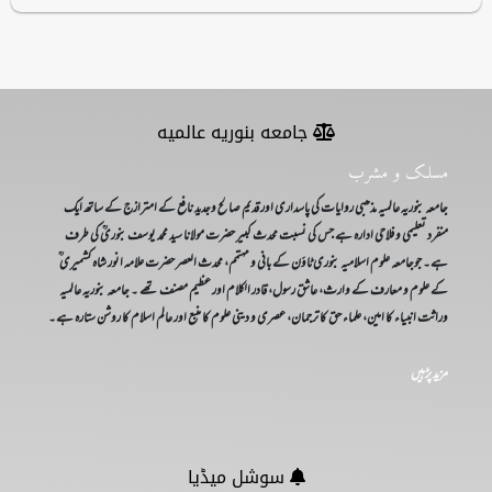
r
r
e
n
t
جامعه بنوریه عالمیه
)
مسلک و مشرب
جامعہ بنوریہ عالمیہ مذھبی روایات کی پاسداری اور قدیم صالح وجدید نافع کے امترازج کے ساتھ ایک
منفرد تعلیمی و فلاحی ادارہ ہے جس کی نسبت محدث کبیر حضرت مولانا سید محمد یوسف بنوریؒ کی طرف
ہے۔ جوجامعہ علوم اسلامیہ بنوری ٹاؤن کے بانی و مہتمم، محدث العصر حضرت علامہ انور شاہ کشمیری ؒ
کے علوم و معارف کے وارث، عاشق رسول، قادر الکلام اور عظیم مصنف تھے ۔ جامعہ بنوریہ عالمیہ
وراثت انبیاء کا امین، علماء حق کا ترجمان، عصری و دینی علوم کا منبع اور عالم اسلام کا روشن ستارہ ہے۔
مزید پڑہیں
سوشل میڈیا