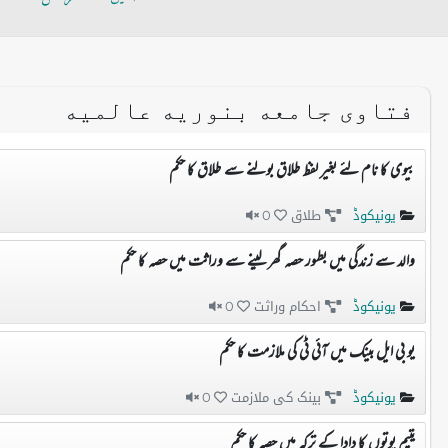
فتاوی جامعه بنوریه عالمیه
بیوی کا نام لئے بغیر لفظ طلاق بولنے سے طلاق کا حکم
یونیکوڈ
طلاق
0
والد سے زندگی میں بطور حصہ گھر لینے سے وراثت میں حصہ کا حکم
یونیکوڈ
احکام وراثت
0
یو بی ایل بینک میں آئی ٹی کی ملازمت کا حکم
یونیکوڈ
بینک کی ملازمت
0
یتیم پوتوں کا دادا کے ترکہ میں حصہ کا حکم