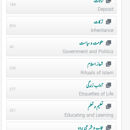
امانات
186
Deposit
ترکات
824
Inheritance
حکومت و سیاست
40
Government and Politics
شعائر اسلام
235
Rituals of Islam
آداب زندگی
277
Etiquettes of Life
تعلیم و تعلم
251
Educating and Learning
حجاب و شرعی پردہ