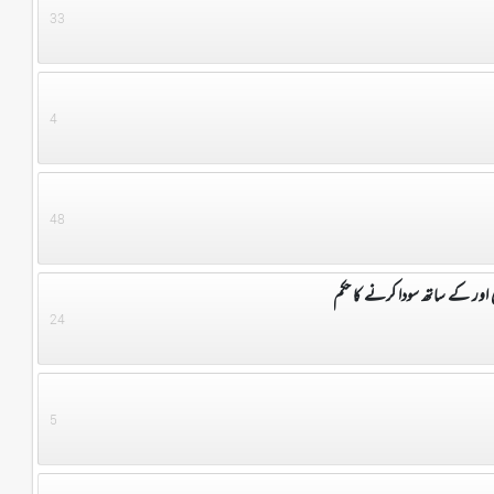
33
4
48
 اور کے ساتھ سودا کرنے کا حکم
24
5