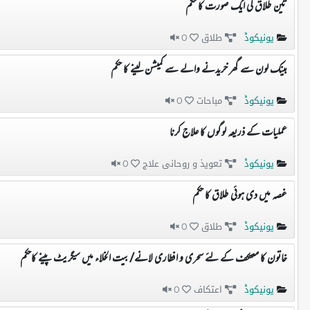
تین طلاق کی ایک صورت کا حکم
یونیکوڈ
طلاق
0
بینک لون سے گھر خریدنے والے سے کمیشن لینے کا حکم
یونیکوڈ
مباحات
0
عملیات کے ذریعہ لوگوں کا علاج کرنا
یونیکوڈ
تعویذ و روحانی علاج
0
غصہ میں دی ہوئی طلاق کا حکم
یونیکوڈ
طلاق
0
خاتون کا معتکف کے لئے سحری و افطاری لانے/بیت الخلاء میں سیگریٹ پینے کاحکم
یونیکوڈ
اعتکاف
0