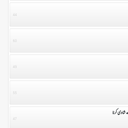
44
60
49
55
 شادی کرنا
47