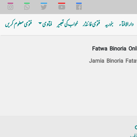
دار الافتا ء
بنوریه
فتوی فائنڈر
خواب کی تعبیر
فتاوی
فتوی معلوم کریں
Fatwa Binoria Onl
Jamia Binoria Fat
اقب