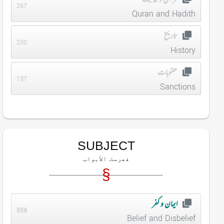
قرآن و حدیث
267
Quran and Hadith
تاریخ
230
History
عقوبات
137
Sanctions
SUBJECT
فھرست الأبواب
ایمان و کفر
559
Belief and Disbelief