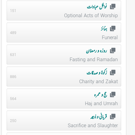
نوافل عبادات
151
Optional Acts of Worship
جنائز
489
Funeral
روزہ و رمضان
631
Fasting and Ramadan
زکوۃ و صدقات
886
Charity and Zakat
حج و عمرہ
564
Haj and Umrah
قربانی و ذبیحہ
250
Sacrifice and Slaughter