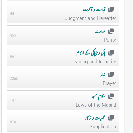
قیامت و آخرت
99
Judgment and Hereafter
طہارت
455
Purity
پاکی و ناپاکی کے احکام
581
Cleaning and Impurity
نماز
2055
Prayer
احکام مسجد
147
Laws of the Masjid
عملیات و اذکار
610
Supplication