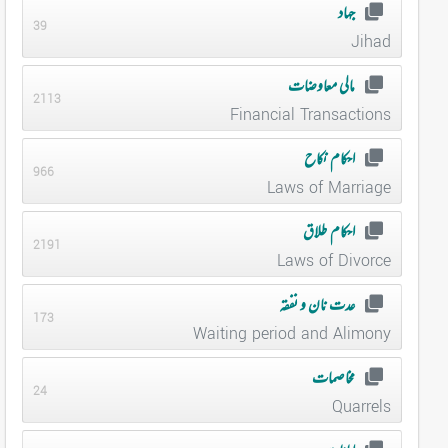
جہاد
39
Jihad
مالی معاوضات
2113
Financial Transactions
احکام نکاح
966
Laws of Marriage
احکام طلاق
2191
Laws of Divorce
عدت نان و نفقہ
173
Waiting period and Alimony
مخاصمات
24
Quarrels