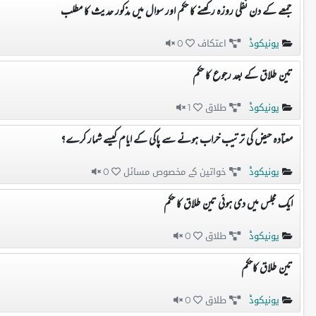
جمعے کے دن نفلی روزہ رکھنے کا حکم اور سوال میں مذکور حدیث کا مطلب
یونیکوڈ
اعتکاف
0
تین طلاق کے بعد رجوع کا حکم
یونیکوڈ
طلاق
1
معتادہ حیض کی ترتیب خراب ہونے سے پاکی کے ایام کیسے شمار کرے؟
یونیکوڈ
خواتین کے مخصوص مسائل
0
ایک مجلس میں دی ہوئی تین طلاق کا حکم
یونیکوڈ
طلاق
0
تین طلاق کاحکم
یونیکوڈ
طلاق
0