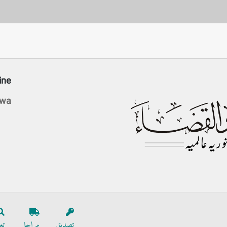
ine
awa
تصدیق
مراحل
تع