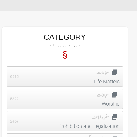
CATEGORY
فھرست موضوعات
معاملات
6515
Life Matters
عبادات
5822
Worship
حظر و اباحت
2467
Prohibition and Legalization