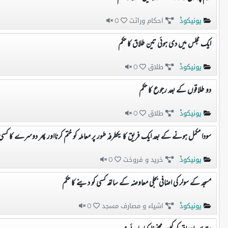
یونیکوڈ
احکام وراثت
0
ایک مجلس میں دی ہوئی تین طلاق کا حکم
یونیکوڈ
طلاق
0
دو طلاقوں کے بعد رجوع کا حکم
یونیکوڈ
طلاق
0
سودا مکمل ہونے کے بعد ایک فریق کا یکطرفہ طور پر معاملہ کو ختم کرنااور پھر دوسرے کا کسی
یونیکوڈ
خرید و فروخت
0
مسجد کے سولر کی اضافی بجلی معاوضہ کے ساتھ کسی کو دینے کا حکم
یونیکوڈ
اشیاء و مصارف مسجد
0